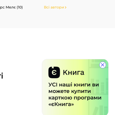
рс Мелє (10)
Всі автори
×
і