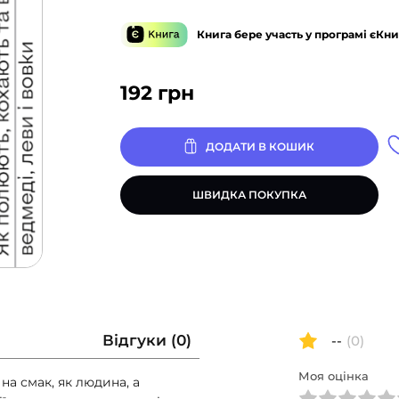
Книга бере участь у програмі єКни
192
грн
ДОДАТИ В КОШИК
ШВИДКА ПОКУПКА
Відгуки (0)
--
(0)
Моя оцінка
на смак, як людина, а