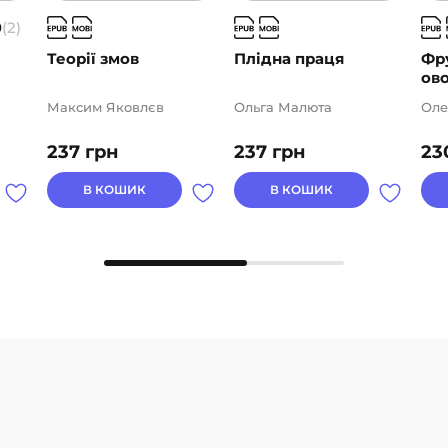
0
(2)
Теорії змов
Плідна праця
Фр
ово
Максим Яковлєв
Ольга Малюта
Оле
237
грн
237
грн
23
В КОШИК
В КОШИК