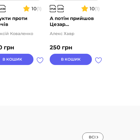
10
(1)
10
(1)
укти проти
А потім прийшов
Пташина іст
чів
Цезар…
ксій Коваленко
Алекс Хавр
Наталія Атама
0
грн
250
грн
210
грн
В КОШИК
В КОШИК
В КОШИК
ВСІ