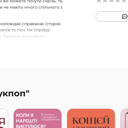
ї ви можете почути скрізь, та,
и не мають нічого спільного з
озповідає справжню історію
вків та гієн. Чи справді
 з Тайваню регулярно
 навіть не бачачи їх? Хто з
ни агресують щодо своїх же
-людожерів, і про те, що
 ведмідь (маленький спойлер:
 намагатися забрати
, ця книжка не про тварин,
и їх і жити поруч.
аукпоп"