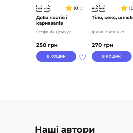
10
(2)
1
Доба постів і
Тіло, секс, шлюб
карнавалів
Стефанія Демчук
Ірина Ігнатенко
250
грн
270
грн
В КОШИК
В КОШИК
Наші автори