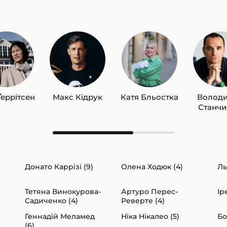
Ґеррітсен
Макс Кідрук
Катя Бльостка
Волод
Станч
Донато Каррізі (9)
Олена Ходюк (4)
Ль
Тетяна Винокурова-
Артуро Перес-
Ір
Садиченко (4)
Реверте (4)
Геннадій Меламед
Ніка Нікалео (5)
Бо
(6)