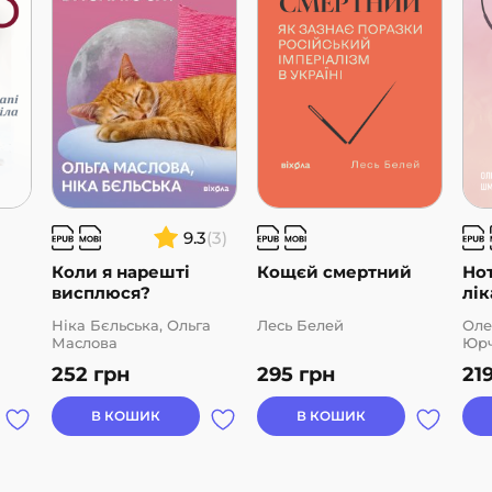
9.3
(3)
Коли я нарешті
Кощєй смертний
Но
висплюся?
лік
Ніка Бєльська, Ольга
Лесь Белей
Оле
Маслова
Юр
252
грн
295
грн
21
В КОШИК
В КОШИК