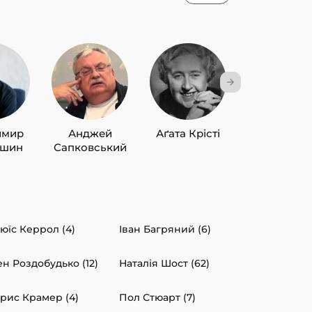
имир
Анджей
Аґата Крісті
Лю Цисін
ишин
Сапковський
юїс Керрол (4)
Іван Багряний (6)
ен Роздобудько (12)
Наталія Шост (62)
рис Крамер (4)
Пол Стюарт (7)