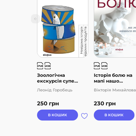
Зоологічна
Історія болю на
екскурсія супе...
мапі нашо...
Леонід Горобець
Вікторія Михайлова
250
грн
230
грн
В КОШИК
В КОШИК