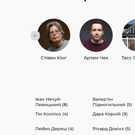
Стівен Кінг
Артем Чех
Тесс 
Іван Нечуй-
Валер'ян
Левицький (8)
Підмогильний (5)
Тім Коллінз (4)
Дара Корній (9)
Любко Дереш (4)
Річард Докінз (5)