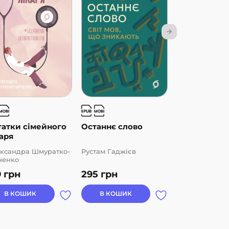
татки сімейного
Останнє слово
Планета гри
аря
ксандра Шмуратко-
Рустам Гаджієв
Олексій Ковал
ченко
9
грн
295
грн
330
грн
В КОШИК
В КОШИК
В КОШИК