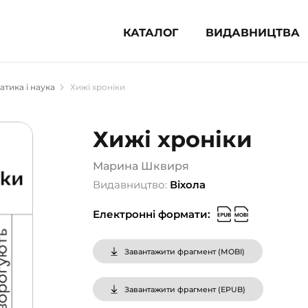
КАТАЛОГ
ВИДАВНИЦТВА
ня література (1854)
тика і наука
Хижі хроніки
 для дітей (835)
 для підлітків (240)
Хижі хроніки
во-популярна література (1015)
альна література та посібники
Марина Шквиря
Видавництво:
Віхола
клопедії, довідники, словники
Електронні формати:
ункові сертифікати (1)
Завантажити фрагмент (
MOBI
)
Завантажити фрагмент (
EPUB
)