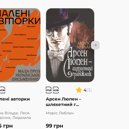
4
(3)
лені авторки
Арсен Люпен –
Танці з кіст
шляхетний г...
на Вільде, Леся
Моріс Леблан
Андрій Сем'ян
аїнка, Людмила
рицька-
5
грн
99
грн
252
грн
няхівська, Людмила