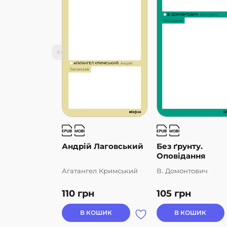
Андрій Лаговський
Без ґрунту.
Оповідання
Агатангел Кримський
В. Домонтович
110
грн
105
грн
В КОШИК
В КОШИК