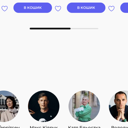
Тар
Нат
В КОШИК
В КОШИК
Нат
Тка
Заб
Оль
Соф
Кра
Ґеррітсен
Макс Кідрук
Катя Бльостка
Волод