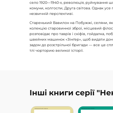
село 1920—1940-х, революція, руйнування ш
комуни, колгоспи, Друга світова. Однак усе 
незвичній перспективі.
Старенький Вавилон на Побужжі, селяни, як
колекцію старовинної зброї, місцевий філос
розповідає про таврів і скіфів, гойдалка, п
швейних машинок «Зінґер», щоб видати донь
задом до розстрільної бригади — все це сп
тлі чорторию великої історії.
Інші книги серії "Н