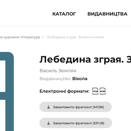
КАТАЛОГ
ВИДАВНИЦТВА
ня література (1854)
а художня література
Лебедина зграя. Зелені млини
 для дітей (836)
 для підлітків (240)
Лебедина зграя. 
во-популярна література (1015)
альна література та посібники
Василь Земляк
Видавництво:
Віхола
клопедії, довідники, словники
Електронні формати:
ункові сертифікати (1)
Завантажити фрагмент (
MOBI
)
Завантажити фрагмент (
EPUB
)