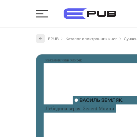
Худож
EPUB
Каталог електронних книг
Сучасн
Книги
Книги
Науко
Навч
(527)
Енци
(55)
Подар