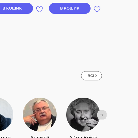
ан, Марко Вовчок,
аля Кобринська,
В КОШИК
В КОШИК
В КОШИК
аля Романович-
ченко, Оксана
ужко, Олена Пчілка,
га Кобилянська,
ія Яблонська, Уляна
вченко
ВСІ
имир
Анджей
Аґата Крісті
Лю Цисін