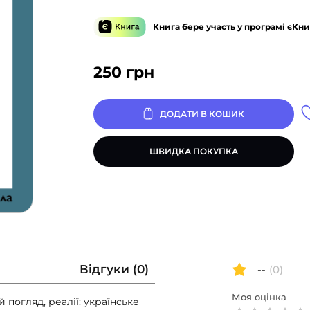
Книга бере участь у програмі єКни
250
грн
ДОДАТИ В КОШИК
ШВИДКА ПОКУПКА
Відгуки (0)
--
(0)
Моя оцінка
погляд, реалії: українське