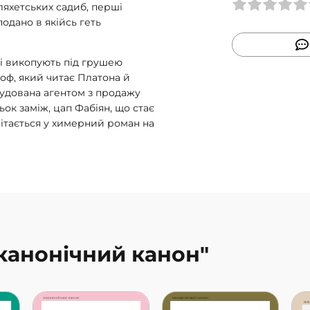
ляхетських садиб, перші
подано в якійсь геть
і викопують під грушею
оф, який читає Платона й
обудована агентом з продажу
ок заміж, цап Фабіян, що стає
літається у химерний роман на
еканонічний канон"