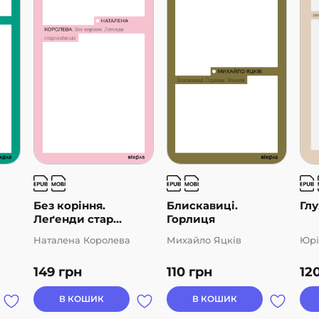
Без коріння.
Блискавиці.
Глу
Леґенди стар...
Горлиця
Наталена Королева
Михайло Яцків
Юрі
149
грн
110
грн
12
В КОШИК
В КОШИК