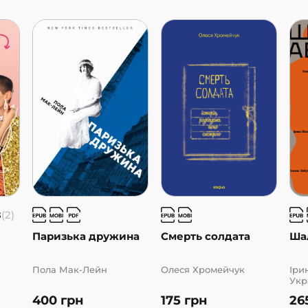
8
(2)
Паризька дружина
Смерть солдата
Ша
Пола Мак-Лейн
Олеся Хромейчук
Іри
Укр
Ста
400
грн
175
грн
26
Чер