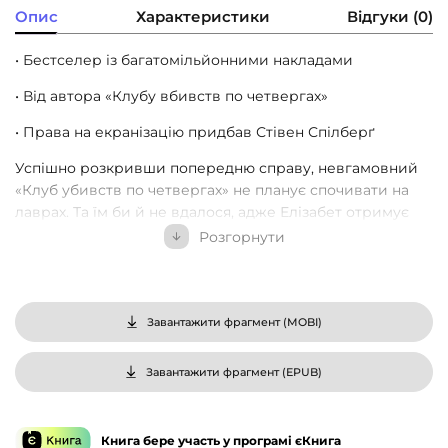
Опис
Характеристики
Відгуки (0)
• Бестселер із багатомільйонними накладами
• Від автора «Клубу вбивств по четвергах»
• Права на екранізацію придбав Стівен Спілберґ
Успішно розкривши попередню справу, невгамовний
«Клуб убивств по четвергах» не планує спочивати на
лаврах. Та їм би й не вдалося, адже Елізабет отримує
листа — не дуже бажаний привіт із минулого.
Розгорнути
Ексцентричні пенсіонери незчулися, як їх втягнули в
нову таємницю. Тут і пограбований злочинець, вельми
закоханий у свій садочок, і британська контррозвідка, і
класично суворий колумбійський картель… а ще
Завантажити фрагмент (
MOBI
)
браслети дружби, маргаритки й вівсяні батончики. Та
головне — зниклі діаманти вартістю двадцять мільйонів
Завантажити фрагмент (
EPUB
)
фунтів. Як тут встояти і не поринути в розслідування з
головою?
Книга бере участь у програмі єКнига
Але цього разу ігри можуть швидко скінчитися, адже