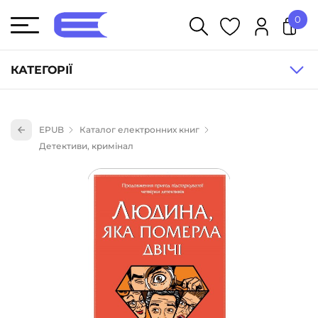
0
У кошику немає товарів.
КАТЕГОРІЇ
Художня література (1854)
EPUB
Каталог електронних книг
Книги для дітей (833)
Детективи, кримінал
Книги для підлітків (240)
Науково-популярна література (1015)
Навчальна література та посібники (527)
Енциклопедії, довідники, словники (55)
Подарункові сертифікати (1)