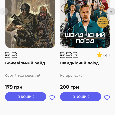
6
(1)
Божевільний рейд
Швидкісний поїзд
Сергій Ухачевський
Котаро Ісака
179
грн
200
грн
В КОШИК
В КОШИК