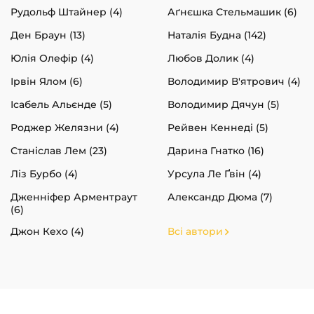
Рудольф Штайнер (4)
Аґнєшка Стельмашик (6)
Ден Браун (13)
Наталія Будна (142)
Юлія Олефір (4)
Любов Долик (4)
Ірвін Ялом (6)
Володимир В'ятрович (4)
Ісабель Альєнде (5)
Володимир Дячун (5)
Роджер Желязни (4)
Рейвен Кеннеді (5)
Станіслав Лем (23)
Дарина Гнатко (16)
Ліз Бурбо (4)
Урсула Ле Ґвін (4)
Дженніфер Арментраут
Александр Дюма (7)
(6)
Джон Кехо (4)
Всі автори