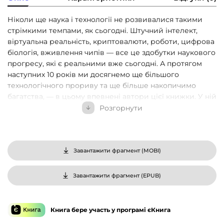
Ніколи ще наука і технології не розвивалися такими
стрімкими темпами, як сьогодні. Штучний інтелект,
віртуальна реальність, криптовалюти, роботи, цифрова
біологія, вживлення чипів — все це здобутки наукового
прогресу, які є реальними вже сьогодні. А протягом
наступних 10 років ми досягнемо ще більшого
технологічного прориву та ще більше накопичимо
багатства, — в цьому впевнені автори цієї книжки. У ній
вони виклали основні прогнози на майбутнє, яке точно
Розгорнути
зміниться за цей час до невпізнаваності. Як і що ми
будемо їсти, як будемо робити покупки, розважатись,
навчатись, лікуватись, заробляти гроші? Як на наше
повсякденне, особисте і професійне життя вплине
Завантажити фрагмент (
MOBI
)
розвиток штучного інтелекту? Та чи будемо ми врешті
жити довше 100 років?
Завантажити фрагмент (
EPUB
)
Книга бере участь у програмі єКнига