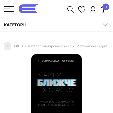
0
У кошику немає товарів.
КАТЕГОРІЇ
Художня література (1854)
EPUB
Каталог електронних книг
Математика і наука
Книги для дітей (833)
Книги для підлітків (240)
Науково-популярна література (1015)
Навчальна література та посібники (527)
Енциклопедії, довідники, словники (55)
Подарункові сертифікати (1)