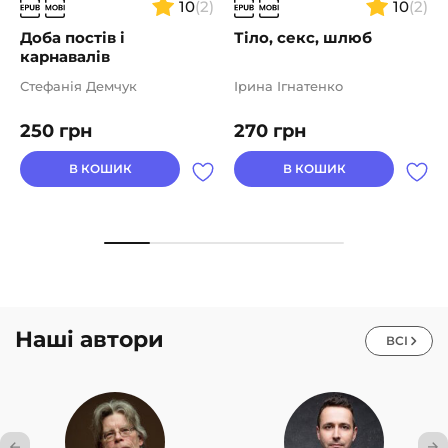
10
(2)
10
(2)
Доба постів і
Тіло, секс, шлюб
карнавалів
Стефанія Демчук
Ірина Ігнатенко
250
грн
270
грн
В КОШИК
В КОШИК
Наші автори
ВСІ