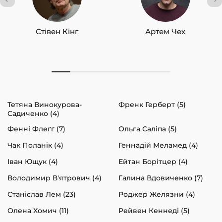
Стівен Кінг
Артем Чех
Тетяна Винокурова-
Френк Герберт (5)
Садиченко (4)
Фенні Флеґґ (7)
Ольга Саліпа (5)
Чак Поланік (4)
Геннадій Меламед (4)
Іван Ющук (4)
Ейтан Борітцер (4)
Володимир В'ятрович (4)
Галина Вдовиченко (7)
Станіслав Лем (23)
Роджер Желязни (4)
Олена Хомич (11)
Рейвен Кеннеді (5)