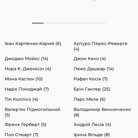
Іван Карпенко-Карий (6)
Артуро Перес-Реверте
(4)
Джоджо Мойєс (14)
Джон Кехо (4)
Нора K. Джемісін (4)
Люко Дашвар (14)
Мона Кастен (10)
Рафал Косік (7)
Надія Походжай (7)
Ерін Гантер (25)
Тім Коллінз (4)
Ларс Меле (6)
Валер'ян Підмогильний
Володимир Винниченко
(5)
(8)
Френк Герберт (5)
Андрій Лесів (4)
Пол Стюарт (7)
Ірина Вільде (8)