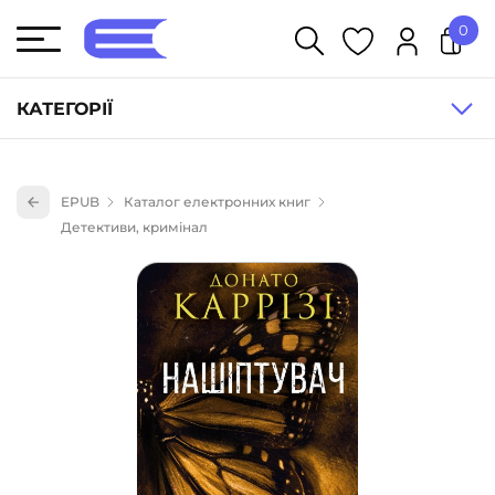
0
У кошику немає товарів.
КАТЕГОРІЇ
Художня література (1854)
EPUB
Каталог електронних книг
Книги для дітей (835)
Детективи, кримінал
Книги для підлітків (240)
Науково-популярна література (1015)
Навчальна література та посібники (527)
Енциклопедії, довідники, словники (55)
Подарункові сертифікати (1)