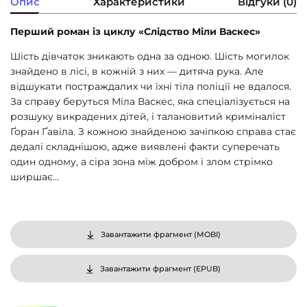
Опис
Характеристики
Відгуки (0)
Перший роман із циклу «Слідство Міли Васкес»
Шість дівчаток зникають одна за одною. Шість могилок
знайдено в лісі, в кожній з них — дитяча рука. Але
відшукати постраждалих чи їхні тіла поліції не вдалося.
За справу беруться Міла Васкес, яка спеціалізується на
розшуку викрадених дітей, і талановитий криміналіст
Ґоран Ґавіла. З кожною знайденою зачіпкою справа стає
дедалі складнішою, адже виявлені факти суперечать
один одному, а сіра зона між добром і злом стрімко
ширшає…
Завантажити фрагмент (
MOBI
)
Завантажити фрагмент (
EPUB
)