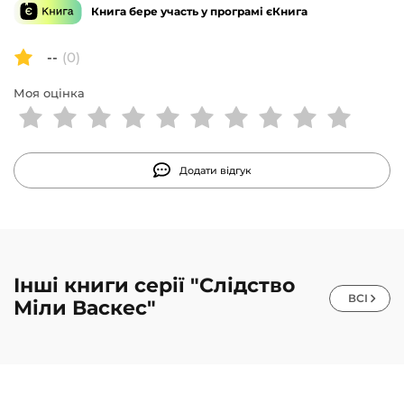
Книга бере участь у програмі єКнига
--
(0)
Моя оцінка
Додати відгук
Інші книги серії "Слідство
ВСІ
Міли Васкес"