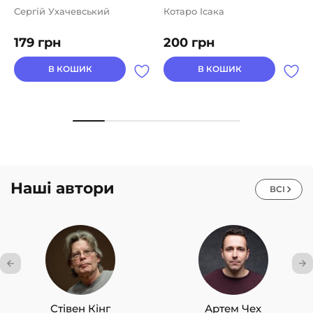
Сергій Ухачевський
Котаро Ісака
179
грн
200
грн
В КОШИК
В КОШИК
Наші автори
ВСІ
Стівен Кінг
Артем Чех