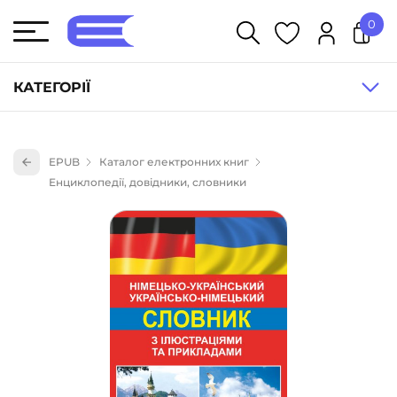
0
У кошику немає товарів.
КАТЕГОРІЇ
Художня література (1854)
EPUB
Каталог електронних книг
Книги для дітей (836)
Енциклопедії, довідники, словники
Книги для підлітків (240)
Науково-популярна література (1015)
Навчальна література та посібники (527)
Енциклопедії, довідники, словники (55)
Подарункові сертифікати (1)