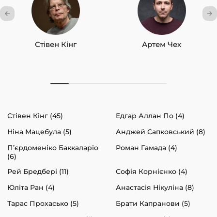
Стівен Кінг
Артем Чех
Стівен Кінг (45)
Едгар Аллан По (4)
Ніна Мацебула (5)
Анджей Сапковський (8)
П’єрдоменіко Баккаларіо
Роман Гамада (4)
(6)
Рей Бредбері (11)
Софія Корнієнко (4)
Юліта Ран (4)
Анастасія Нікуліна (8)
Тарас Прохасько (5)
Брати Капранови (5)