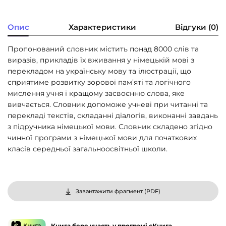
Опис
Характеристики
Відгуки (0)
Пропонований словник містить понад 8000 слів та
виразів, прикладів їх вживання у німецькій мові з
перекладом на українську мову та ілюстрації, що
сприятиме розвитку зорової пам’яті та логічного
мислення учня і кращому засвоєнню слова, яке
вивчається. Словник допоможе учневі при читанні та
перекладі текстів, складанні діалогів, виконанні завдань
з підручника німецької мови. Словник складено згідно
чинної програми з німецької мови для початкових
класів середньої загальноосвітньої школи.
Завантажити фрагмент (
PDF
)
Книга бере участь у програмі єКнига