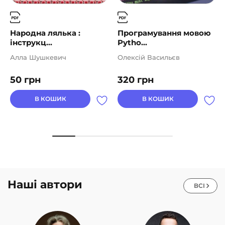
Народна лялька :
Програмування мовою
інструкц...
Pytho...
Алла Шушкевич
Олексій Васильєв
50
грн
320
грн
В КОШИК
В КОШИК
Наші автори
ВСІ