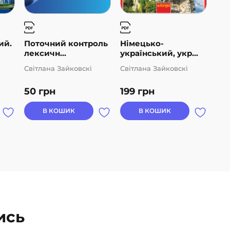
ий.
Поточний контроль
Німецько-
лексичн...
український, укр...
Світлана Зайковскі
Світлана Зайковскі
50
грн
199
грн
В КОШИК
В КОШИК
ись