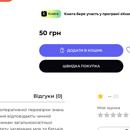
Книга бере участь у програмі єКни
50
грн
ДОДАТИ В КОШИК
ШВИДКА ПОКУПКА
Відгуки (0)
--
(0)
Моя оцінка
 оперативної перевірки знань
ння відповідають чинній
никам загальноосвітньої
тету іноземних мов та батьків.