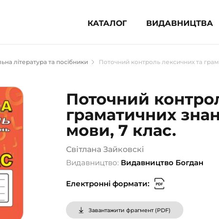
КАТАЛОГ
ВИДАВНИЦТВА
ня література (1854)
ьна література та посібники
Поточний контроль лексичних та грамат
 для дітей (836)
 для підлітків (240)
Поточний контрол
во-популярна література (1015)
граматичних знань
альна література та посібники
мови, 7 клас.
клопедії, довідники, словники
Світлана Зайковскі
Видавництво:
Видавництво Богдан
ункові сертифікати (1)
Електронні формати:
Завантажити фрагмент (
PDF
)