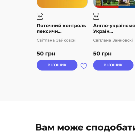
Поточний контроль
Англо-українськ
лексичн...
Україн...
Світлана Зайковскі
Світлана Зайковскі
50
грн
50
грн
В КОШИК
В КОШИК
Вам може сподобат