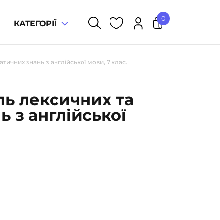
0
КАТЕГОРІЇ
У кошику немає товарів.
ичних знань з англійської мови, 7 клас.
ь лексичних та
 з англійської