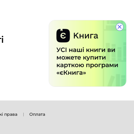
×
і
кі права
Оплата