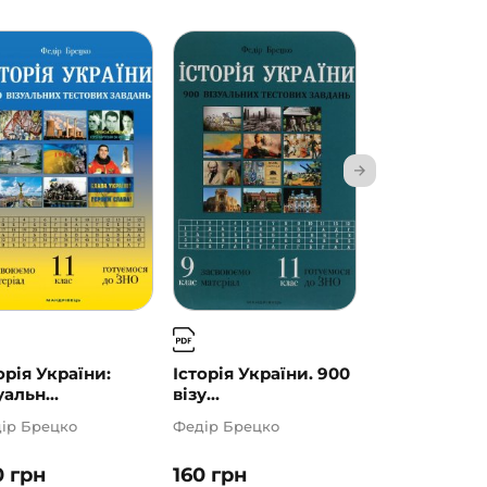
орія України:
Історія України. 900
Історія Укра
уальн...
візу...
Візуальн...
ір Брецко
Федір Брецко
Федір Брецко
0
грн
160
грн
160
грн