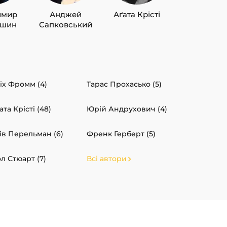
имир
Анджей
Аґата Крісті
Лю Цисін
ишин
Сапковський
іх Фромм (4)
Тарас Прохасько (5)
ата Крісті (48)
Юрій Андрухович (4)
ів Перельман (6)
Френк Герберт (5)
л Стюарт (7)
Всі автори