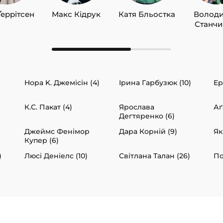
Ґеррітсен
Макс Кідрук
Катя Бльостка
Волод
Станч
Нора K. Джемісін (4)
Ірина Гарбузюк (10)
Ер
К.С. Пакат (4)
Ярослава
Аґ
Дегтяренко (6)
Джеймс Фенімор
Дара Корній (9)
Як
Купер (6)
)
Люсі Деніелс (10)
Світлана Талан (26)
По