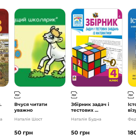
.
Вчуся читати
Збірник задач і
Іст
уважно
тестових ...
віз
а
Наталія Шост
Наталія Будна
Фед
50
грн
50
грн
18