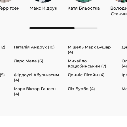
Ґеррітсен
Макс Кідрук
Катя Бльостка
Волод
Станч
12)
Наталія Андрук (10)
Мішель Марк Бушар
Дж
(4)
Ларс Меле (6)
Михайло
Ол
Коцюбинський (7)
(4)
(5)
Фірдоусі Абулькасим
Денніс Лігейн (4)
Ір
(4)
)
Марк Віктор Гансен
Ліз Бурбо (4)
Ма
(4)