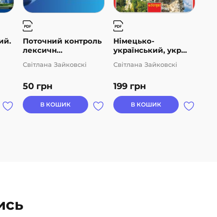
ий.
Поточний контроль
Німецько-
лексичн...
український, укр...
Світлана Зайковскі
Світлана Зайковскі
50
грн
199
грн
В КОШИК
В КОШИК
ись