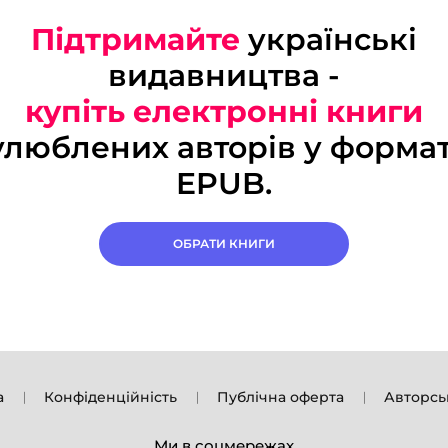
Підтримайте
українські
видавництва -
купіть електронні книги
улюблених авторів у формат
EPUB.
ОБРАТИ КНИГИ
а
Конфіденційність
Публічна оферта
Авторсь
Ми в соцмережах