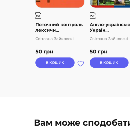
Поточний контроль
Англо-українськ
лексичн...
Україн...
Світлана Зайковскі
Світлана Зайковскі
50
грн
50
грн
В КОШИК
В КОШИК
Вам може сподобат