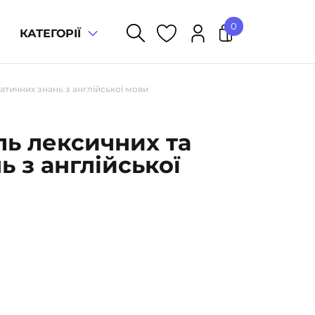
0
КАТЕГОРІЇ
У кошику немає товарів.
тичних знань з англійської мови
ь лексичних та
 з англійської