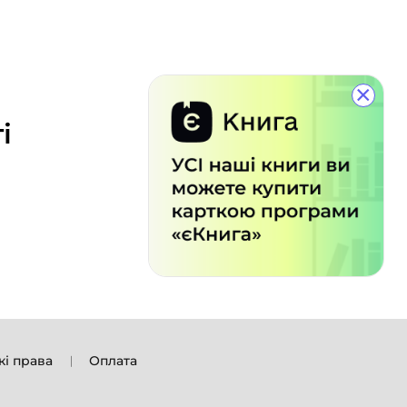
×
і
кі права
Оплата