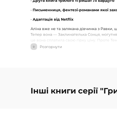
•
Друга книга трилогії «Гриша» Лі Бардуґо
•
Письменниця, фентезі-романами якої захо
•
Адаптація від Netflix
Аліна вже не та залякана дівчинка з Равки, 
Тепер вона — Заклинателька Сонця, могутня во
це вона сплатила свою гірку ціну. Проте Те
Аліна з Малом ледь-ледь випереджають своїх
Розгорнути
Дарклінґа невпинно женеться за дівчиною: 
заволодіти надзвичайними силами Аліни та 
водночас на шляху Аліни з’являється юний 
справжню особу вона відкриє пізніше, а його
дуже несподіваною…
Інші книги серії "Гр