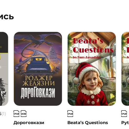
ись
5
(1)
Дороговкази
Beata’s Questions
Pyt