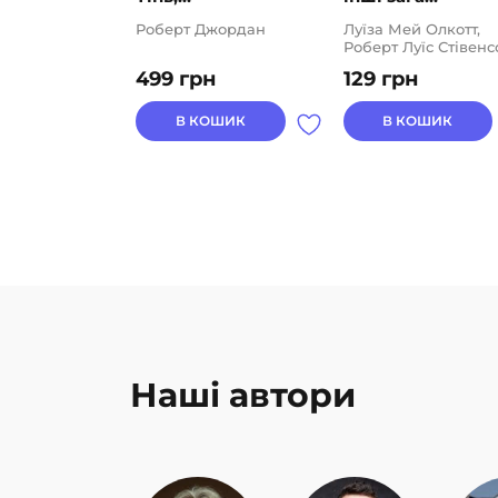
Роберт Джордан
Луїза Мей Олкотт,
Роберт Луїс Стівенс
499
грн
129
грн
В КОШИК
В КОШИК
Наші автори