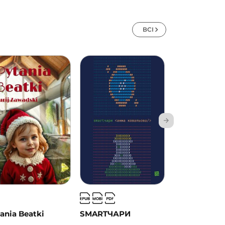
ВСІ
ania Beatki
SMARTЧАРИ
Амадіс Ґаль
роман