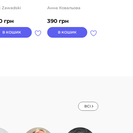
ij Zawadski
Анна Ковальова
Ґарсі Ордоньє
Монталь
0
грн
390
грн
469
грн
В КОШИК
В КОШИК
В КОШИК
ВСІ