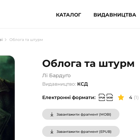
КАТАЛОГ
ВИДАВНИЦТВА
ня література (1854)
зі
Облога та штурм
 для дітей (835)
 для підлітків (240)
Облога та штурм
во-популярна література (1015)
альна література та посібники
Лі Бардуґо
Видавництво:
КСД
клопедії, довідники, словники
Електронні формати:
4
(1)
ункові сертифікати (1)
Завантажити фрагмент (
MOBI
)
Завантажити фрагмент (
EPUB
)