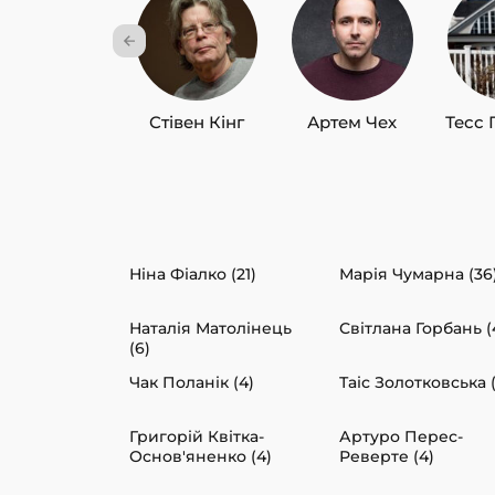
Стівен Кінг
Артем Чех
Тесс 
Ніна Фіалко (21)
Марія Чумарна (36
Наталія Матолінець
Світлана Горбань (
(6)
Чак Поланік (4)
Таіс Золотковська 
Григорій Квітка-
Артуро Перес-
Основ'яненко (4)
Реверте (4)