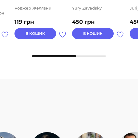
Роджер Желязни
Yury Zavadsky
Jur
он
119
грн
450
грн
45
В КОШИК
В КОШИК