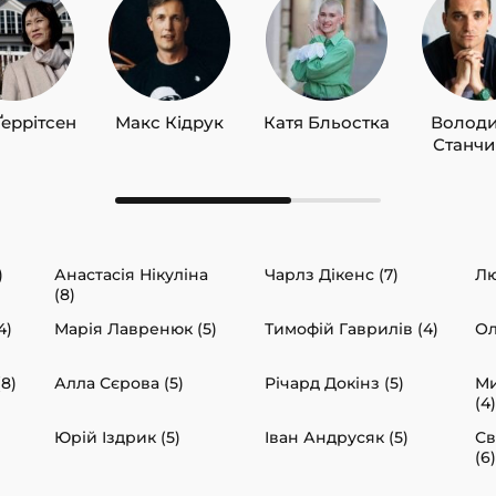
Ґеррітсен
Макс Кідрук
Катя Бльостка
Волод
Станч
)
Анастасія Нікуліна
Чарлз Дікенс (7)
Лю
(8)
4)
Марія Лавренюк (5)
Тимофій Гаврилів (4)
Ол
(8)
Алла Сєрова (5)
Річард Докінз (5)
Ми
(4)
Юрій Іздрик (5)
Іван Андрусяк (5)
Св
(6)