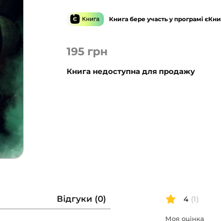
Книга бере участь у програмі єКни
195
грн
Книга недоступна для продажу
Відгуки (0)
4
(1)
Моя оцінка