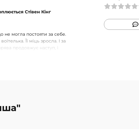
плюється Стівен Кінг
що не могла постояти за себе.
їтелька. Її міць зросла. І за
мрява продовжує наступ, і
 переслідувачів. Тінь
темрява рішуче прагне
захопити трон Равки. А
і привабливий корсар, чию
 роль у її житті виявиться
иша"