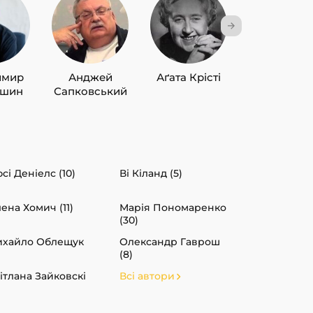
имир
Анджей
Аґата Крісті
Лю Цисін
ишин
Сапковський
сі Деніелс (10)
Ві Кіланд (5)
ена Хомич (11)
Марія Пономаренко
(30)
хайло Облещук
Олександр Гаврош
(8)
ітлана Зайковскі
Всі автори