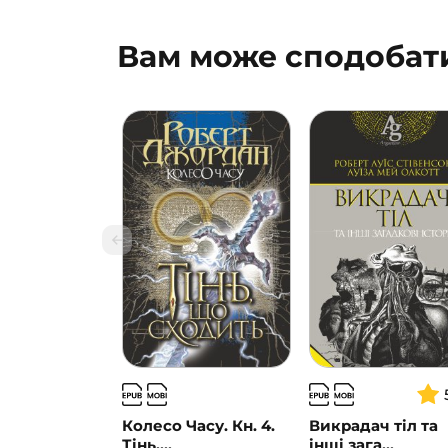
Вам може сподобат
Колесо Часу. Кн. 4.
Викрадач тіл та
Тінь,...
інші зага...