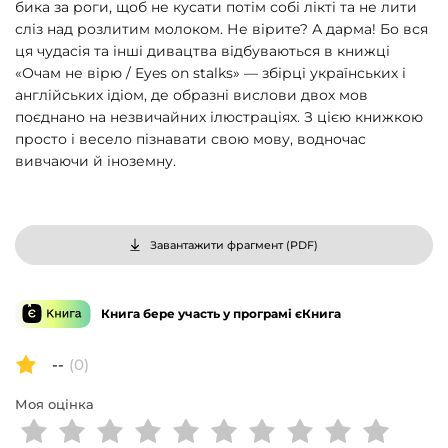
бика за роги, щоб не кусати потім собі лікті та не лити
сліз над розлитим молоком. Не вірите? А дарма! Бо вся
ця чудасія та інші дивацтва відбуваються в книжці
«Очам не вірю / Eyes on stalks» — збірці українських і
англійських ідіом, де образні вислови двох мов
поєднано на незвичайних ілюстраціях. З цією книжкою
просто і весело пізнавати свою мову, водночас
вивчаючи й іноземну.
Завантажити фрагмент (
PDF
)
Книга бере участь у програмі єКнига
--
(0)
Моя оцінка