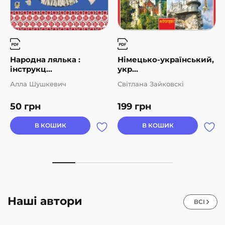
Народна лялька :
Німецько-український,
інструкц...
укр...
Алла Шушкевич
Світлана Зайковскі
50
грн
199
грн
В КОШИК
В КОШИК
Наші автори
ВСІ