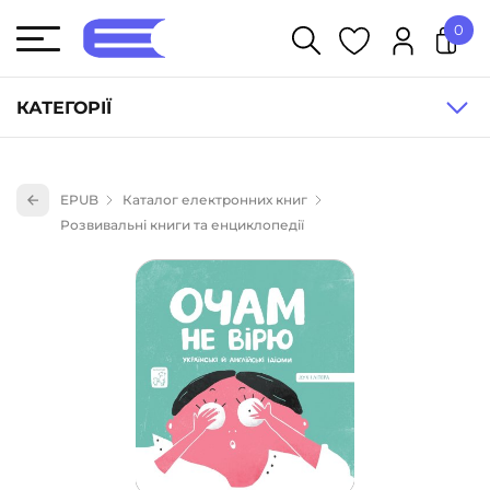
0
У кошику немає товарів.
КАТЕГОРІЇ
Художня література (1854)
EPUB
Каталог електронних книг
Книги для дітей (836)
Розвивальні книги та енциклопедії
Книги для підлітків (240)
Науково-популярна література (1015)
Навчальна література та посібники (527)
Енциклопедії, довідники, словники (55)
Подарункові сертифікати (1)