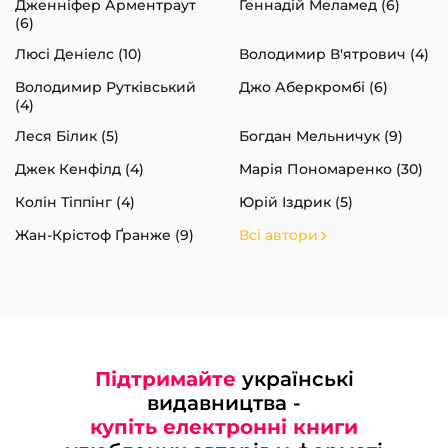
Дженніфер Арментраут
Геннадій Меламед (6)
(6)
Люсі Деніелс (10)
Володимир В'ятрович (4)
Володимир Рутківський
Джо Аберкромбі (6)
(4)
Леся Білик (5)
Богдан Мельничук (9)
Джек Кенфілд (4)
Марія Пономаренко (30)
Колін Тіппінг (4)
Юрій Іздрик (5)
Жан-Крістоф Ґранже (9)
Всі автори
Підтримайте
українські
видавництва -
купіть електронні книги