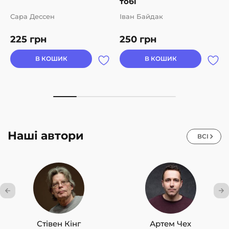
тобі
Сара Дессен
Іван Байдак
225
грн
250
грн
В КОШИК
В КОШИК
Наші автори
ВСІ
Стівен Кінг
Артем Чех