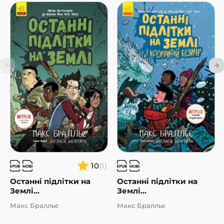
10
(1)
Останні підлітки на
Останні підлітки на
Землі...
Землі...
Макс Бралльє
Макс Бралльє