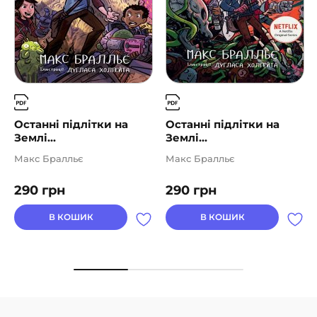
Останні підлітки на
Останні підлітки на
Землі...
Землі...
Макс Бралльє
Макс Бралльє
290
грн
290
грн
В КОШИК
В КОШИК