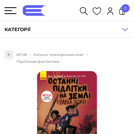
0
У кошику немає товарів.
КАТЕГОРІЇ
Художня література (1854)
EPUB
Каталог електронних книг
Книги для дітей (836)
Підліткова фантастика
Книги для підлітків (240)
Науково-популярна література (1015)
Навчальна література та посібники (527)
Енциклопедії, довідники, словники (55)
Подарункові сертифікати (1)