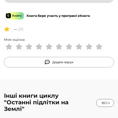
Книга бере участь у програмі єКнига
--
(0)
Моя оцінка
Додати відгук
Інші книги циклу
"Останні підлітки на
ВСІ
Землі"