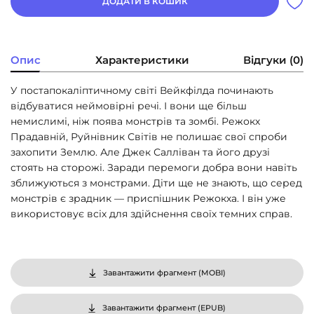
ДОДАТИ В КОШИК
Опис
Характеристики
Відгуки (0)
У постапокаліптичному світі Вейкфілда починають
відбуватися неймовірні речі. І вони ще більш
немислимі, ніж поява монстрів та зомбі. Режокх
Прадавній, Руйнівник Світів не полишає свої спроби
захопити Землю. Але Джек Салліван та його друзі
стоять на сторожі. Заради перемоги добра вони навіть
зближуються з монстрами. Діти ще не знають, що серед
монстрів є зрадник — приспішник Режокха. І він уже
використовує всіх для здійснення своїх темних справ.
Завантажити фрагмент (
MOBI
)
Завантажити фрагмент (
EPUB
)