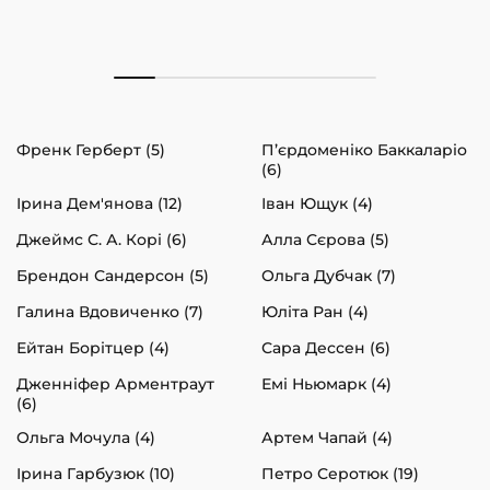
Френк Герберт (5)
П’єрдоменіко Баккаларіо
(6)
Ірина Дем'янова (12)
Іван Ющук (4)
Джеймс С. А. Корі (6)
Алла Сєрова (5)
Брендон Сандерсон (5)
Ольга Дубчак (7)
Галина Вдовиченко (7)
Юліта Ран (4)
Ейтан Борітцер (4)
Сара Дессен (6)
Дженніфер Арментраут
Емі Ньюмарк (4)
(6)
Ольга Мочула (4)
Артем Чапай (4)
Ірина Гарбузюк (10)
Петро Серотюк (19)