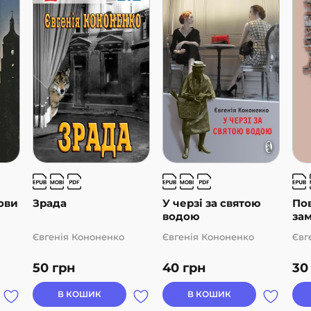
ови
Зрада
У черзі за святою
Пов
водою
за
Євгенія Кононенко
Євгенія Кононенко
Євг
50
грн
40
грн
3
В КОШИК
В КОШИК