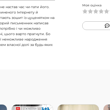
Моя оцінка
не настав час чи-тати його.
звиненого Інтернету й
тають зошит із цуценятком на
хворий письменник написав
потрібно і чи можливо
і, цього варто прагнути. Бо
кої неможливе народження
ем власної долі за будь-яких