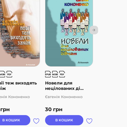
ії теж виходять
Новели для
Книгарня Ш
між
нецілованих ді...
енія Кононенко
Євгенія Кононенко
Євгенія Конон
0
грн
30
грн
30
грн
В КОШИК
В КОШИК
В КОШИК