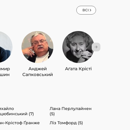
ВСІ
имир
Анджей
Аґата Крісті
Лю Цисін
ишин
Сапковський
ихайло
Лана Перлулайнен
цюбинський (7)
(5)
н-Крістоф Ґранже
Ліз Томфорд (5)