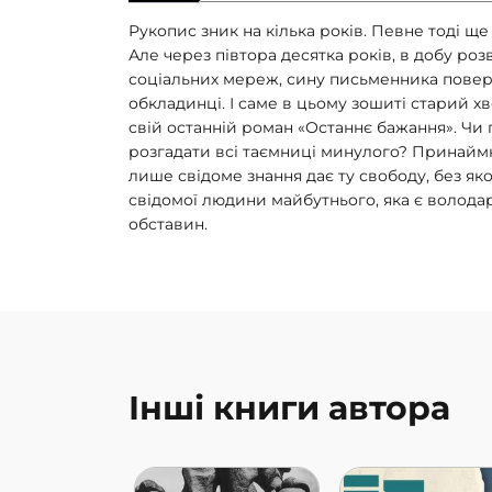
Рукопис зник на кілька років. Певне тоді ще 
Але через півтора десятка років, в добу ро
соціальних мереж, сину письменника повер
обкладинці. І саме в цьому зошиті старий 
свій останній роман «Останнє бажання». Чи 
розгадати всі таємниці минулого? Принаймн
лише свідоме знання дає ту свободу, без я
свідомої людини майбутнього, яка є володар
обставин.
Інші книги автора