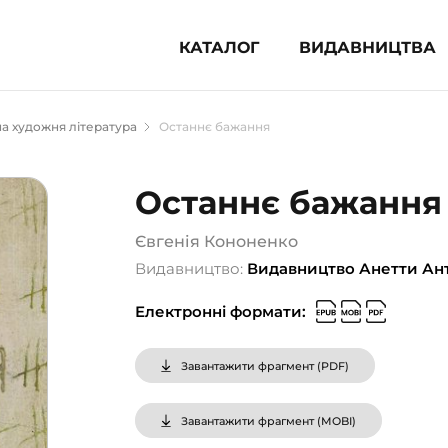
КАТАЛОГ
ВИДАВНИЦТВА
ня література (1854)
а художня література
Останнє бажання
 для дітей (835)
 для підлітків (240)
Останнє бажання
во-популярна література (1015)
альна література та посібники
Євгенія Кононенко
Видавництво:
Видавництво Анетти Ан
клопедії, довідники, словники
Електронні формати:
ункові сертифікати (1)
Завантажити фрагмент (
PDF
)
Завантажити фрагмент (
MOBI
)