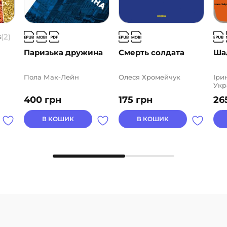
8
(2)
Паризька дружина
Смерть солдата
Ша
Пола Мак-Лейн
Олеся Хромейчук
Іри
Укр
Ста
400
грн
175
грн
26
Чер
Тар
Нат
В КОШИК
В КОШИК
Нат
Тка
Заб
Оль
Соф
Кра