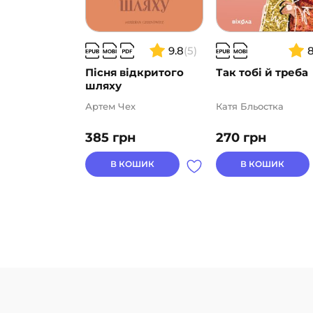
9.8
(5)
Пісня відкритого
Так тобі й треба
шляху
Артем Чех
Катя Бльостка
385
грн
270
грн
В КОШИК
В КОШИК