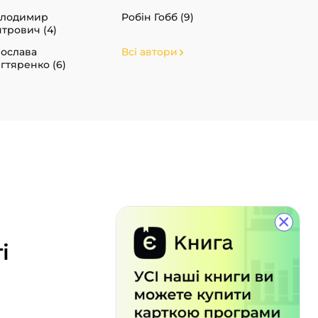
олодимир
Робін Гобб (9)
ятрович (4)
ослава
Всі автори
гтяренко (6)
×
і