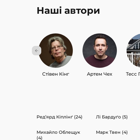
Наші автори
Стівен Кінг
Артем Чех
Тесс 
Ред’ярд Кіплінґ (24)
Лі Бардуґо (5)
Михайло Облещук
Марк Твен (4)
(4)