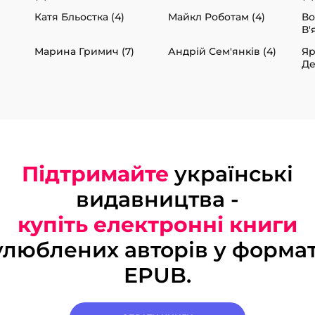
Катя Бльостка (4)
Майкл Роботам (4)
В
В'
Марина Гримич (7)
Андрій Сем'янків (4)
Яр
Де
Підтримайте
українські
видавництва -
купіть електронні книги
улюблених авторів у формат
EPUB.