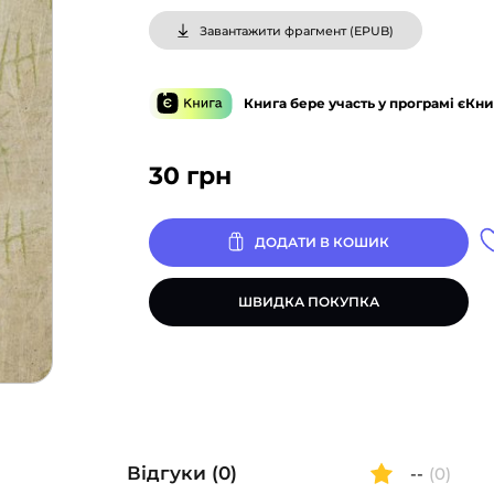
Завантажити фрагмент (
EPUB
)
Книга бере участь у програмі єКни
30
грн
ДОДАТИ В КОШИК
ШВИДКА ПОКУПКА
Відгуки (0)
--
(0)