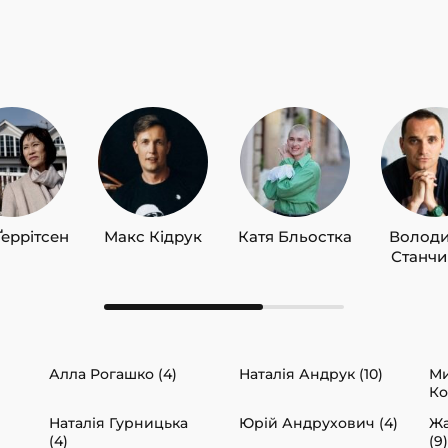
Ґеррітсен
Макс Кідрук
Катя Бльостка
Волод
Станч
Алла Рогашко (4)
Наталія Андрук (10)
М
Ко
Наталія Гурницька
Юрій Андрухович (4)
Жа
(4)
(9)