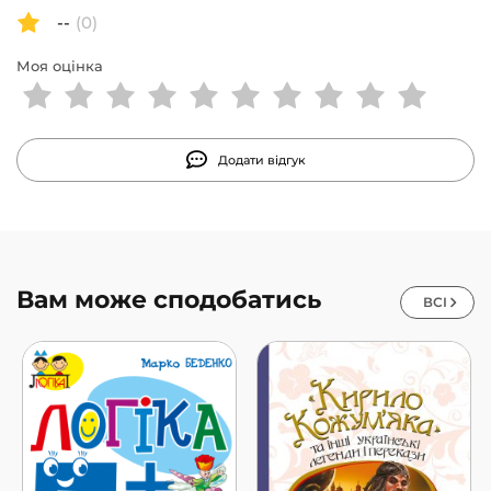
--
(0)
Моя оцінка
Додати відгук
Вам може сподобатись
ВСІ