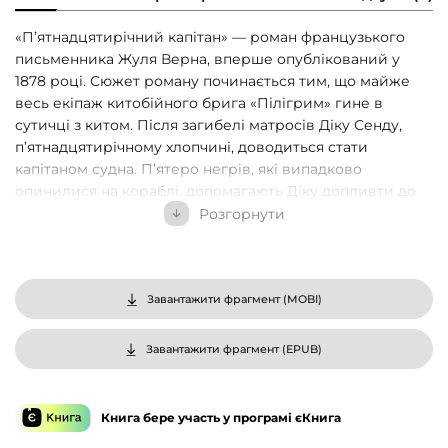
«П’ятнадцятирічний капітан» — роман французького
письменника Жуля Верна, вперше опублікований у
1878 році. Сюжет роману починається тим, що майже
весь екіпаж китобійного брига «Пілігрим» гине в
сутичці з китом. Після загибелі матросів Діку Сенду,
п’ятнадцятирічному хлопчині, доводиться стати
капітаном судна. П’ятеро негрів, які випадково
опинилися на кораблі, допомагають Діку допливти до
Америки, — саме туди мав дістатися «Пілігрим». Але
Розгорнути
підступний Негору, корабельний кок, таємно змінює
курс. Так друзі потрапляють до Африки, бо Негору,
агент рабовласників, прагне помститися Діку, а негрів
продати у рабство. Всі пасажири брига «Пілігрим»
Завантажити фрагмент (
MOBI
)
опиняються у смертельній небезпеці, з якої їм вдається
вийти живими лише завдяки Діку Сенду…
Завантажити фрагмент (
EPUB
)
Книга бере участь у програмі єКнига