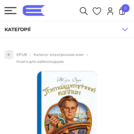
0
У кошику немає товарів.
КАТЕГОРІЇ
Художня література (1854)
EPUB
Каталог електронних книг
Книги для дітей (835)
Книги для наймолодших
Книги для підлітків (240)
Науково-популярна література (1015)
Навчальна література та посібники (527)
Енциклопедії, довідники, словники (55)
Подарункові сертифікати (1)