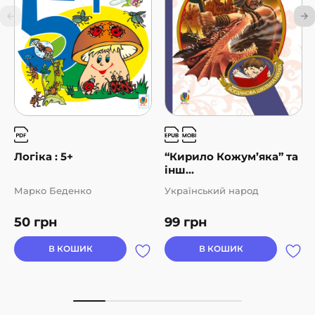
Логіка : 5+
“Кирило Кожум’яка” та
інш...
Марко Беденко
Український народ
50
грн
99
грн
В КОШИК
В КОШИК