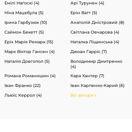
Емілі Наґоскі (4)
Арі Турунен (4)
Ніна Мацебула (5)
Ерін Ватт (5)
Ірина Гарбузюк (10)
Анатолій Дністровий (8)
Саймон Бекетт (5)
Світлана Овчарова (4)
Еріх Марія Ремарк (15)
Наталка Ліщинська (4)
Марк Віктор Гансен (4)
Джоан Гарріс (7)
Наталія Довгопол (5)
Володимир Дмитренко
(4)
Романа Романишин (4)
Кара Хантер (7)
Іван Франко (22)
Іван Карпенко-Карий (6)
Льюїс Керрол (4)
Всі автори