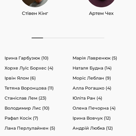
Стівен Кінг
Артем Чех
Ірина Гарбузюк (10)
Марія Лавренюк (5)
Хорхе Луїс Борхес (4)
Наталя Будна (14)
Ірвін Ялом (6)
Моріс Леблан (9)
Тетяна Воронцова (11)
Алла Рогашко (4)
Станіслав Лем (23)
Юліта Ран (4)
Володимир Лис (10)
Олена Печорна (4)
Рафал Косік (7)
Ірина Вовчук (12)
Лана Перлулайнен (5)
Андрій Любка (12)