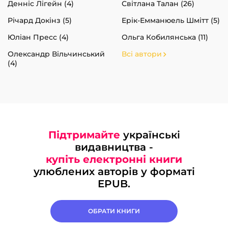
Денніс Лігейн (4)
Світлана Талан (26)
Річард Докінз (5)
Ерік-Емманюель Шмітт (5)
Юліан Пресс (4)
Ольга Кобилянська (11)
Олександр Вільчинський
Всі автори
(4)
Підтримайте
українські
видавництва -
купіть електронні книги
улюблених авторів у форматі
EPUB.
ОБРАТИ КНИГИ