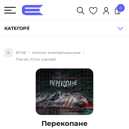
0
У кошику немає товарів.
КАТЕГОРІЇ
Художня література (1854)
EPUB
Каталог електронних книг
Книги для дітей (836)
Поезія, п‘єси, сценарії
Книги для підлітків (240)
Науково-популярна література (1015)
Навчальна література та посібники (527)
Енциклопедії, довідники, словники (55)
Подарункові сертифікати (1)
Перекопане