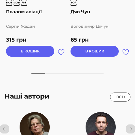
Псалом авіації
Дяо Чун
Сергій Жадан
Володимир Дячун
315
грн
65
грн
В КОШИК
В КОШИК
Наші автори
ВСІ