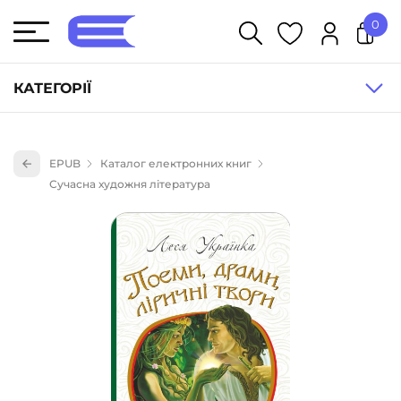
0
У кошику немає товарів.
КАТЕГОРІЇ
Художня література (1854)
EPUB
Каталог електронних книг
Книги для дітей (836)
Сучасна художня література
Книги для підлітків (240)
Науково-популярна література (1015)
Навчальна література та посібники (527)
Енциклопедії, довідники, словники (55)
Подарункові сертифікати (1)