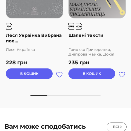
Леся Українка Вибрана
Шалені тексти
пое...
Леся Українка
Грицько Григоренко,
Дніпрова Чайка, Докія
Гуменна, Євгенія
228
грн
235
грн
Ярошинська, Ірина Вільде,
Левкова Анастасія, Леся
Українка, Марія Галич,
В КОШИК
В КОШИК
Надія Кибальчич, Наталка
Полтавка, Ніна Бічуя,
Оксана Забужко, Оксана
Луцишина, Софія
Андрухович, Юлія Іллюха
Вам може сподобатись
ВСІ