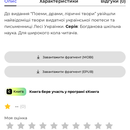
Опис
Характеристики
Відгуки (0)
До видання “Поеми, драми, ліричні твори” увійшли
найвідоміші твори видатної української поетеси та
письменниці Лесі Українки.
Серія
: Богданова шкільна
наука. Для широкого кола читачів.
Завантажити фрагмент (
MOBI
)
Завантажити фрагмент (
EPUB
)
Книга бере участь у програмі єКнига
--
(0)
Моя оцінка