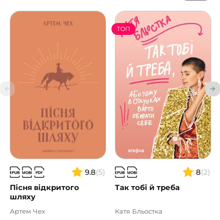
ТОП
9.8
(5)
8
(2)
Пісня відкритого
Так тобі й треба
шляху
Артем Чех
Катя Бльостка