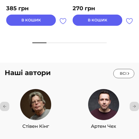
385
грн
270
грн
В КОШИК
В КОШИК
Наші автори
ВСІ
Стівен Кінг
Артем Чех