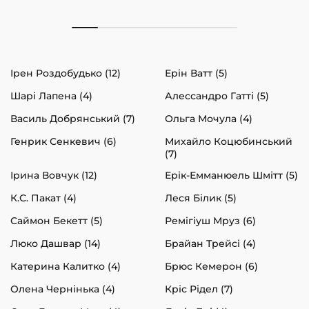
Ірен Роздобудько (12)
Ерін Ватт (5)
Шарі Лапена (4)
Алессандро Гатті (5)
Василь Добрянський (7)
Ольга Мочула (4)
Генрик Сенкевич (6)
Михайло Коцюбинський
(7)
Ірина Вовчук (12)
Ерік-Емманюель Шмітт (5)
К.С. Пакат (4)
Леся Білик (5)
Саймон Бекетт (5)
Ремігіуш Мруз (6)
Люко Дашвар (14)
Брайан Трейсі (4)
Катерина Калитко (4)
Брюс Кемерон (6)
Олена Чернінька (4)
Кріс Рідел (7)