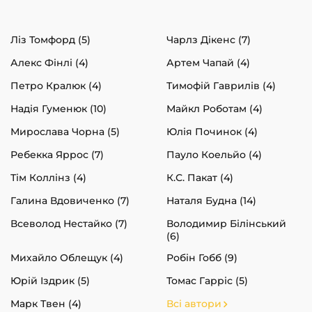
Ліз Томфорд (5)
Чарлз Дікенс (7)
Алекс Фінлі (4)
Артем Чапай (4)
Петро Кралюк (4)
Тимофій Гаврилів (4)
Надія Гуменюк (10)
Майкл Роботам (4)
Мирослава Чорна (5)
Юлія Починок (4)
Ребекка Яррос (7)
Пауло Коельйо (4)
Тім Коллінз (4)
К.С. Пакат (4)
Галина Вдовиченко (7)
Наталя Будна (14)
Всеволод Нестайко (7)
Володимир Білінський
(6)
Михайло Облещук (4)
Робін Гобб (9)
Юрій Іздрик (5)
Томас Гарріс (5)
Марк Твен (4)
Всі автори