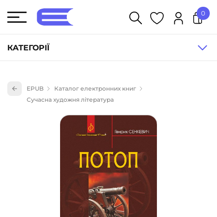
0
У кошику немає товарів.
КАТЕГОРІЇ
Художня література (1854)
EPUB
Каталог електронних книг
Книги для дітей (836)
Сучасна художня література
Книги для підлітків (240)
Науково-популярна література (1015)
Навчальна література та посібники (527)
Енциклопедії, довідники, словники (55)
Подарункові сертифікати (1)