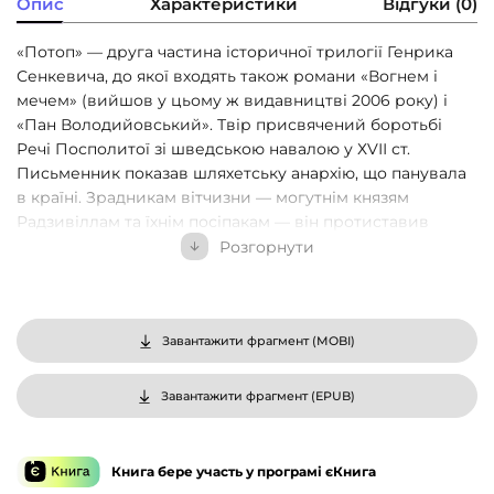
Опис
Характеристики
Відгуки (0)
«Потоп» — друга частина історичної трилогії Генрика
Сенкевича, до якої входять також романи «Вогнем і
мечем» (вийшов у цьому ж видавництві 2006 року) і
«Пан Володийовський». Твір присвячений боротьбі
Речі Посполитої зі шведською навалою у ХVІІ ст.
Письменник показав шляхетську анархію, що панувала
в країні. Зрадникам вітчизни — могутнім князям
Радзивіллам та їхнім посіпакам — він протиставив
жменьку патріотів, довкола яких поступово збиралися
Розгорнути
основні сили визвольного руху. Головною дійовою
особою «Потопу» є Кмитиць, котрий, раніше пихатий і
свавільний шляхтич, стає самовідданим воїном, який
разить шведів під мурами Ченстоховського кляштору.
Завантажити фрагмент (
MOBI
)
Численні пригоди Кмитиця, посилюючи цікавість
сюжету, дають авторові змогу розкрити перед
Завантажити фрагмент (
EPUB
)
читачами широку панораму життя феодальної Польщі.
Книга бере участь у програмі єКнига