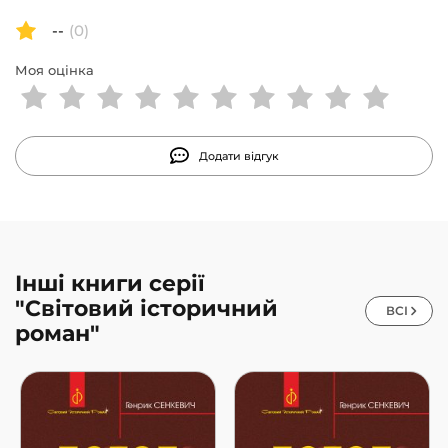
--
(0)
Моя оцінка
Додати відгук
Інші книги серії
"Світовий історичний
ВСІ
роман"