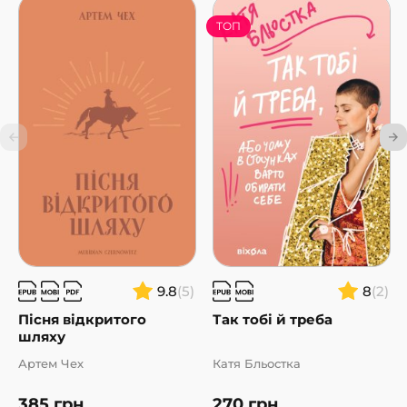
ТОП
9.8
(5)
8
(2)
Пісня відкритого
Так тобі й треба
шляху
Артем Чех
Катя Бльостка
385
грн
270
грн