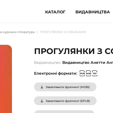
КАТАЛОГ
ВИДАВНИЦТВА
ня література (1854)
а художня література
ПРОГУЛЯНКИ З СОБАКАМИ
 для дітей (835)
 для підлітків (240)
ПРОГУЛЯНКИ З 
во-популярна література (1015)
альна література та посібники
Видавництво:
Видавництво Анетти Ан
Електронні формати:
клопедії, довідники, словники
ункові сертифікати (1)
Завантажити фрагмент (
MOBI
)
Завантажити фрагмент (
EPUB
)