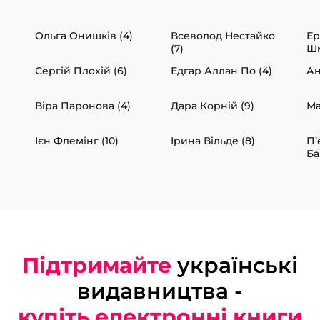
Ольга Онишків (4)
Всеволод Нестайко
Ер
(7)
Шм
Сергій Плохій (6)
Едгар Аллан По (4)
Ан
Віра Паронова (4)
Дара Корній (9)
Ма
Ієн Флемінг (10)
Ірина Вільде (8)
П’
Ба
Підтримайте
українські
видавництва -
купіть електронні книги