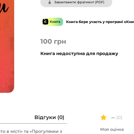
Завантажити фрагмент (
PDF
)
Книга бере участь у програмі єКни
100
грн
Книга недоступна для продажу
Відгуки (0)
--
(0)
Моя оцінка
о в місті» та «Прогулянки з