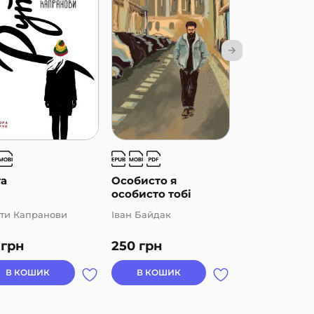
та
Особисто я
Пригоди в Б
особисто тобі
заплав...
ти Капранови
Іван Байдак
Марія Понома
0
грн
250
грн
139
грн
В КОШИК
В КОШИК
В КОШИК