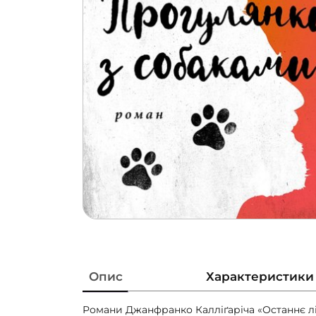
Опис
Характеристики
Романи Джанфранко Калліґаріча «Останнє літ