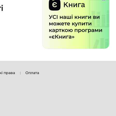
і
кі права
Оплата