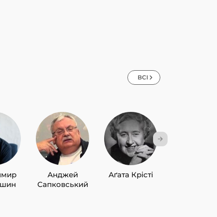
ВСІ
имир
Анджей
Аґата Крісті
Лю Цисін
ишин
Сапковський