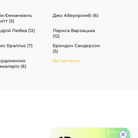
ік-Емманюель
Джо Аберкромбі (6)
ітт (5)
дрій Любка (12)
Лариса Варзацька
(12)
кс Бралльє (7)
Брендон Сандерсон
(5)
єрдоменіко
Всі автори
ккаларіо (6)
×