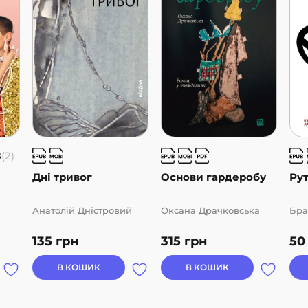
ими виявляються прогулянки
8
(2)
Дні тривог
Основи гардеробу
Ру
Анатолій Дністровий
Оксана Драчковська
Бра
135
грн
315
грн
5
В КОШИК
В КОШИК