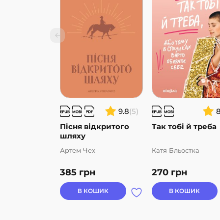
телерадіокомпанії… Дуже цікавими й щемк
з собаками по хвилях пам’яті.
9.8
(5)
Пісня відкритого
Так тобі й треба
шляху
Артем Чех
Катя Бльостка
385
грн
270
грн
В КОШИК
В КОШИК