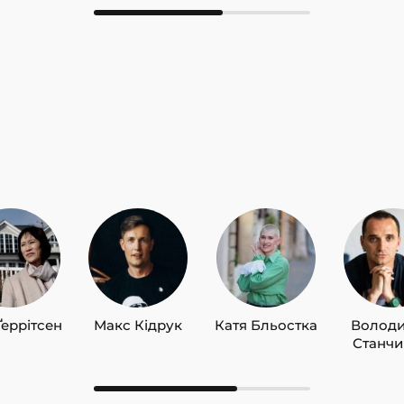
Ґеррітсен
Макс Кідрук
Катя Бльостка
Волод
Станч