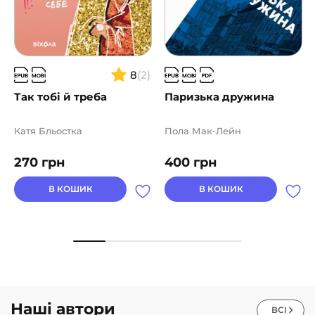
8
(2)
Так тобі й треба
Паризька дружина
Катя Бльостка
Пола Мак-Лейн
270
грн
400
грн
В КОШИК
В КОШИК
Наші автори
ВСІ