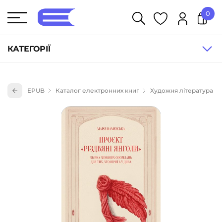
0
У кошику немає товарів.
КАТЕГОРІЇ
Художня література (1854)
EPUB
Каталог електронних книг
Художня література
Книги для дітей (836)
Книги для підлітків (240)
Науково-популярна література (1015)
Навчальна література та посібники (527)
Енциклопедії, довідники, словники (55)
Подарункові сертифікати (1)