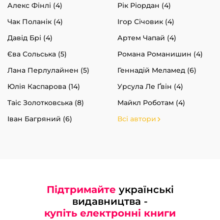
Алекс Фінлі (4)
Рік Ріордан (4)
Чак Поланік (4)
Ігор Січовик (4)
Давід Брі (4)
Артем Чапай (4)
Єва Сольська (5)
Романа Романишин (4)
Лана Перлулайнен (5)
Геннадій Меламед (6)
Юлія Каспарова (14)
Урсула Ле Ґвін (4)
Таіс Золотковська (8)
Майкл Роботам (4)
Іван Багряний (6)
Всі автори
Підтримайте
українські
видавництва -
купіть електронні книги