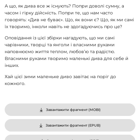
А що, як дива все ж існують? Попри доволі сумну, а
часом і гірку дійсність. Попри те, що нам часто
говорять: «Див не буває». Що, як вони є? Що, як ми самі
їх творимо, інколи навіть не здогадуючись про це?
Оповідання із цієї збірки нагадують, що ми самі
чарівники, творці та янголи і власними руками
наповнюємо життя теплом, любов’ю та радістю.
Власними руками творимо маленькі дива для себе й
інших.
Хай цієї зими маленьке диво завітає на поріг до
кожного.
Завантажити фрагмент (
MOBI
)
Завантажити фрагмент (
EPUB
)