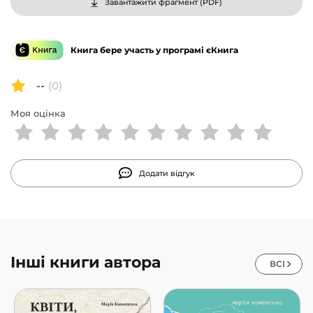
Завантажити фрагмент (
PDF
)
Книга бере участь у програмі єКнига
--
(0)
Моя оцінка
Додати відгук
Інші книги автора
ВСІ