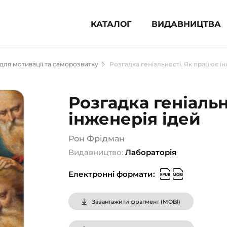
КАТАЛОГ
ВИДАВНИЦТВА
ня література (1854)
для мотивації та саморозвитку
Розгадка геніальності. Як працює ін
 для дітей (835)
 для підлітків (240)
Розгадка геніальн
во-популярна література (1015)
інженерія ідей
альна література та посібники
Рон Фрідман
клопедії, довідники, словники
Видавництво:
Лабораторія
ункові сертифікати (1)
Електронні формати:
Завантажити фрагмент (
MOBI
)