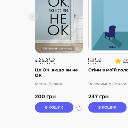
6.
Це ОК, якщо ви не
Стіни в моїй гол
ОК
Меґан Девайн
Володимир Станчи
200
грн
237
грн
В КОШИК
В КОШИК