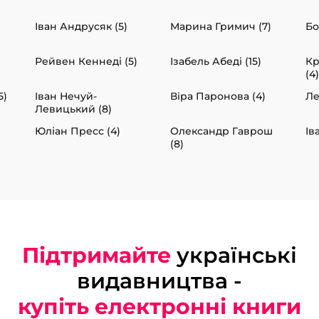
Іван Андрусяк (5)
Марина Гримич (7)
Бо
Рейвен Кеннеді (5)
Ізабель Абеді (15)
Кр
(4)
5)
Іван Нечуй-
Віра Паронова (4)
Ле
Левицький (8)
Юліан Пресс (4)
Олександр Гаврош
Ів
(8)
Підтримайте
українські
видавництва -
купіть електронні книги