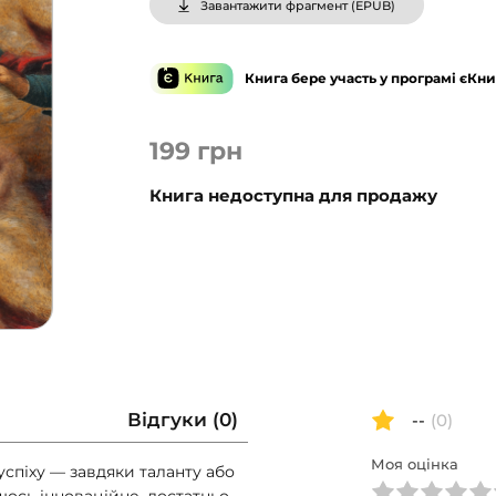
Завантажити фрагмент (
EPUB
)
Книга бере участь у програмі єКни
199
грн
Книга недоступна для продажу
Відгуки (0)
--
(0)
Моя оцінка
успіху — завдяки таланту або