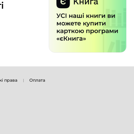
і
кі права
Оплата