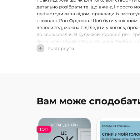
практиці. Але що як для того, аби створити 
детально розібрати те, що вже є, і просто 
такі методики та відомі приклади їх застосу
психолог Рон Фрідман. Щоб бути успішним, 
велосипед, можна підгледіти у когось, проа
до своїх реалій. В будь-якій хорошій речі т
яким можна буде створити щось подібне чи 
Цим шляхом рухалися ікони в багатьох галузя
Розгорнути
Воргола, Барака Обами та Серени Вільямс. 
Ґейтс під час розробки Windows та ще ціла 
успішніші за своїх попередників. Як робити
між наслідуванням та бездумним копіюванн
укладає основні принципи, які допоможуть
коштом активного споглядання та залученості
Щоб створити щось унікальне, вам не потрі
Вам може сподобат
знадобиться лише розуміння, як працюють іде
допоможе вам цього досягти.
ТОП