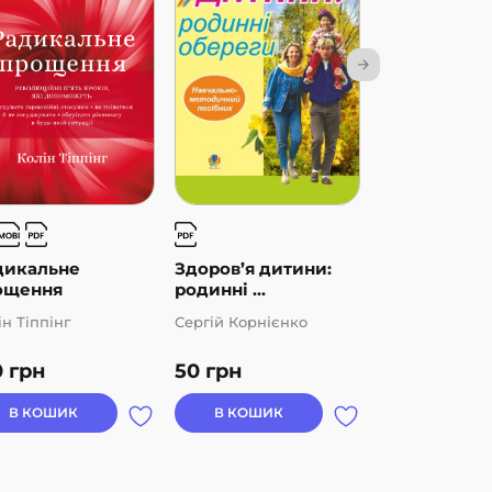
дикальне
Здоров’я дитини:
Обдарованіс
ощення
родинні ...
творчість...
ін Тіппінг
Сергій Корнієнко
Василь Тадеєв
0
грн
50
грн
180
грн
В КОШИК
В КОШИК
В КОШИК