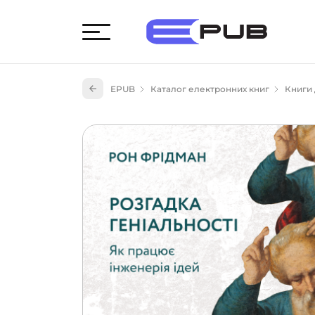
Худож
EPUB
Каталог електронних книг
Книги 
Книги
Книги
Науко
Навч
(527)
Енци
(55)
Подар