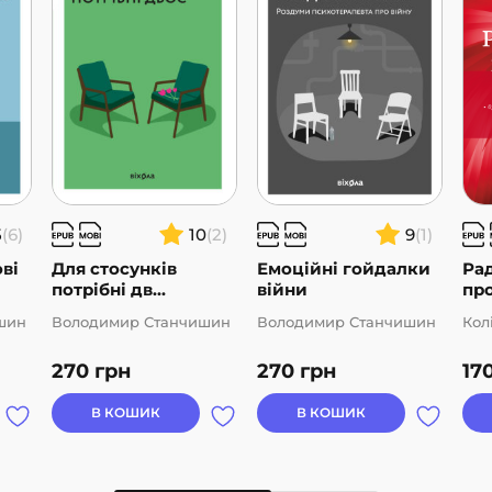
5
(6)
10
(2)
9
(1)
ові
Для стосунків
Емоційні гойдалки
Ра
потрібні дв...
війни
пр
шин
Володимир Станчишин
Володимир Станчишин
Кол
270
грн
270
грн
17
В КОШИК
В КОШИК