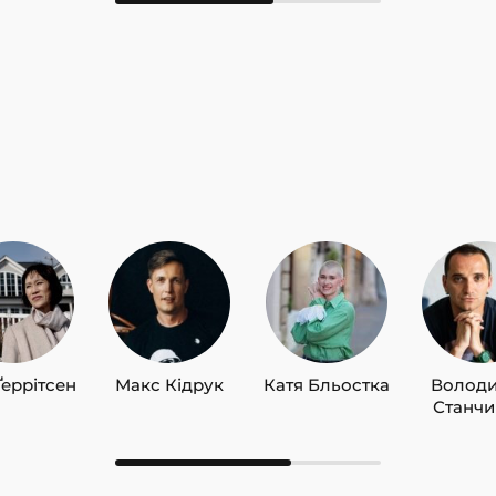
Ґеррітсен
Макс Кідрук
Катя Бльостка
Волод
Станч