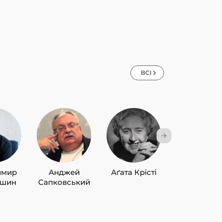
ВСІ
имир
Анджей
Аґата Крісті
Лю Цисін
ишин
Сапковський