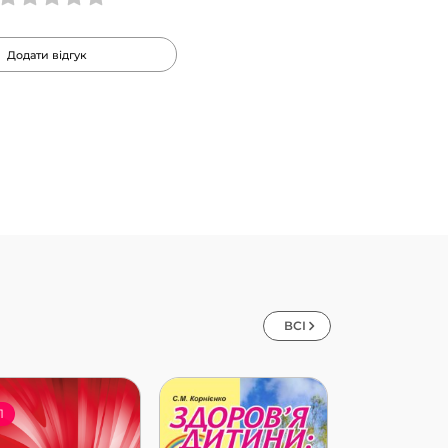
Додати відгук
ВСІ
П