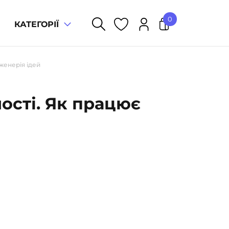
0
КАТЕГОРІЇ
У кошику немає товарів.
женерія ідей
ості. Як працює