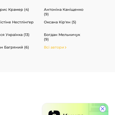
рис Крамер (4)
Антоніна Каніщенко
(9)
істіне Нестлінґер
Оксана Кір'ян (5)
ся Українка (13)
Богдан Мельничук
(9)
ан Багряний (6)
Всі автори
×