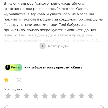
Втікаючи від російського повномасштабного
вторгнення, яке розпочалось 24 лютого, Олеся,
журналістка із Харкова, й уявити собі не могла, які
перипетії чекають її родину за кордоном. Бо спершу на
її сестру напали зловмисники. Тоді бабуся, яка
прихистила, почала погрожувати викликати до них
поліцію. І лише згодом відкривається правда, яку
родина не знала десятки років — пані Катажина, бабуся
власника готелю, де вони проживали, — двоюрідна
Розгорнути
бабуся Олесі. І допомогла в цьому стародавня ікона, яку
прабабуся Олесі і мама Катажини замовили в
іконописця. Отож — історія української родини, яка
змогла об’єднатися через десятки років. Дебютний
Книга бере участь у програмі єКнига
роман «Щит із неба» написано на реальних подіях. В
його основі – історія виселення української родини під
--
(0)
час сумнозвісної операції «Вісла», що дивним чином
відгукується в долях нащадків, змушених у ХХІ столітті
Моя оцінка
шукати прихистку від війни на землях прадідів.