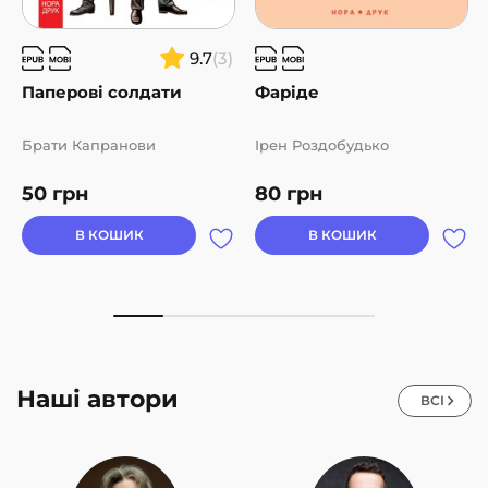
9.7
(3)
Паперові солдати
Фаріде
Брати Капранови
Ірен Роздобудько
50
грн
80
грн
В КОШИК
В КОШИК
Наші автори
ВСІ