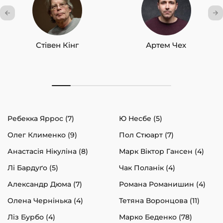
Стівен Кінг
Артем Чех
Ребекка Яррос (7)
Ю Несбе (5)
Олег Клименко (9)
Пол Стюарт (7)
Анастасія Нікуліна (8)
Марк Віктор Гансен (4)
Лі Бардуґо (5)
Чак Поланік (4)
Александр Дюма (7)
Романа Романишин (4)
Олена Чернінька (4)
Тетяна Воронцова (11)
Ліз Бурбо (4)
Марко Беденко (78)