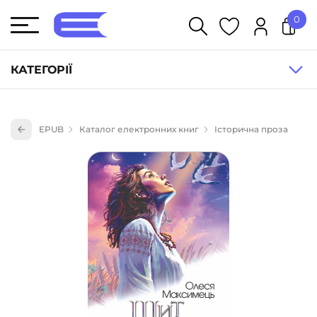
0
У кошику немає товарів.
КАТЕГОРІЇ
Художня література (1854)
EPUB
Каталог електронних книг
Історична проза
Книги для дітей (836)
Книги для підлітків (240)
Науково-популярна література (1015)
Навчальна література та посібники (527)
Енциклопедії, довідники, словники (55)
Подарункові сертифікати (1)