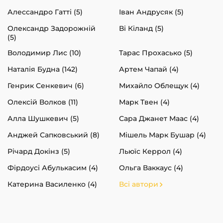
Алессандро Гатті (5)
Іван Андрусяк (5)
Олександр Задорожній
Ві Кіланд (5)
(5)
Володимир Лис (10)
Тарас Прохасько (5)
Наталія Будна (142)
Артем Чапай (4)
Генрик Сенкевич (6)
Михайло Облещук (4)
Олексій Волков (11)
Марк Твен (4)
Алла Шушкевич (5)
Сара Джанет Маас (4)
Анджей Сапковський (8)
Мішель Марк Бушар (4)
Річард Докінз (5)
Льюїс Керрол (4)
Фірдоусі Абулькасим (4)
Ольга Ваккаус (4)
Катерина Василенко (4)
Всі автори