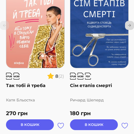
8
(2)
Так тобі й треба
Сім етапів смерті
Катя Бльостка
Ричард Шеперд
270
грн
180
грн
В КОШИК
В КОШИК