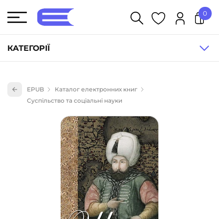
0
У кошику немає товарів.
КАТЕГОРІЇ
Художня література (1854)
EPUB
Каталог електронних книг
Книги для дітей (836)
Суспільство та соціальні науки
Книги для підлітків (240)
Науково-популярна література (1015)
Навчальна література та посібники (527)
Енциклопедії, довідники, словники (55)
Подарункові сертифікати (1)