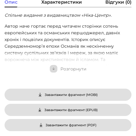
Опис
Характеристики
Відгуки (0)
Спільне видання з видавництвом «Ніка-Центр».
Автор наче гортає перед читачем сторінки сотень
европейських та османських першоджерел, давніх
хронік і поцвілих документів. Історик описує
Середземномор’я епохи Османів як нескінченну
систему суспільних зв’язків і мереж, за якою маліє
ворожнеча між християнством й ісламом. Та
насамперед в оповідках від Емрага Ґюркана фігурують
Розгорнути
й уславлені, й досі невідомі персоналії з їхніми
чеснотами та вадами, дужими й слабкими рисами.
Шпигуни на його сторінках невтомно плетуть інтриги,
зазнають жорстоких катувань, збирають безцінну
Завантажити фрагмент (
MOBI
)
інформацію, отож – і нишпорять від холодних берегів
Британії до спекотного Ірану. А доконечне осердя
Завантажити фрагмент (
EPUB
)
цього людського моря – Стамбул, або ж «столиця
щастя», – найдавніший осідок для розвідок та агентури
Завантажити фрагмент (
PDF
)
з найрізноманітніших країв.