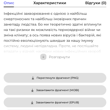
Опис
Характеристики
Відгуки (0)
Інфекційні захворювання є однією з найбільш
смертоносних та найбільш імовірних причин
занепаду людства. Бо ми теоретично здатні вплинути
на такі ризики як можливість термоядерної війни чи
зміна клімату; а ось поява нових вірусів і бактерій, які
постійно еволюціонують швидше за нашу імунну
систему, людині непідвладна. Проте, не поспішайте
впадати у відчай: наслідки нових інфекційних хвороб
можна звести до мінімуму, якщо знати, як до них
Розгорнути
підготуватися та як їх правильно досліджувати.
Лікар-епідеміолог Майкл Остергольм вже понад 45
років бореться з новими викликами в сфері
Переглянути фрагмент (
PNG
)
епідеміології. Це його телефон розривається від
запитів щоразу, як тільки виникає нова недуга. І він
Завантажити фрагмент (
MOBI
)
невтомно, з ретельністю слідчого, який ніби
викриває місця злочину мікробів, шукає відповіді,
Завантажити фрагмент (
EPUB
)
здатні врятувати увесь світ.