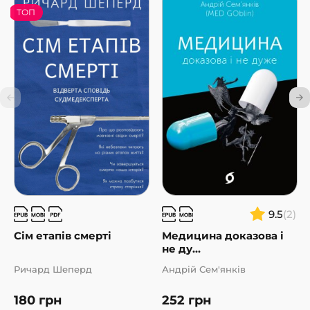
ТОП
9.5
(2)
Сім етапів смерті
Медицина доказова і
не ду...
Ричард Шеперд
Андрій Сем'янків
180
грн
252
грн