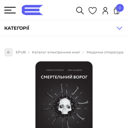
0
У кошику немає товарів.
КАТЕГОРІЇ
Художня література (1854)
EPUB
Каталог електронних книг
Медична література
Книги для дітей (836)
Книги для підлітків (240)
Науково-популярна література (1015)
Навчальна література та посібники (527)
Енциклопедії, довідники, словники (55)
Подарункові сертифікати (1)