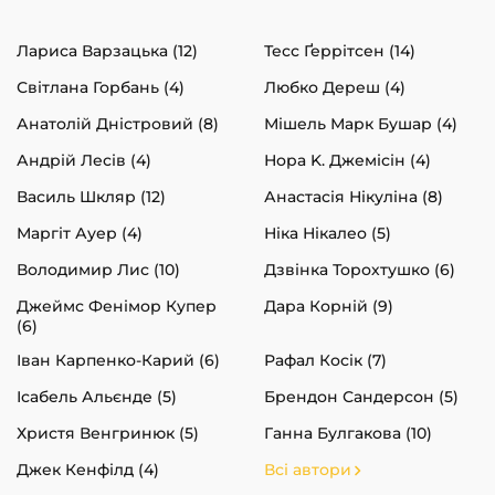
Лариса Варзацька (12)
Тесс Ґеррітсен (14)
Світлана Горбань (4)
Любко Дереш (4)
Анатолій Дністровий (8)
Мішель Марк Бушар (4)
Андрій Лесів (4)
Нора K. Джемісін (4)
Василь Шкляр (12)
Анастасія Нікуліна (8)
Маргіт Ауер (4)
Ніка Нікалео (5)
Володимир Лис (10)
Дзвінка Торохтушко (6)
Джеймс Фенімор Купер
Дара Корній (9)
(6)
Іван Карпенко-Карий (6)
Рафал Косік (7)
Ісабель Альєнде (5)
Брендон Сандерсон (5)
Христя Венгринюк (5)
Ганна Булгакова (10)
Джек Кенфілд (4)
Всі автори