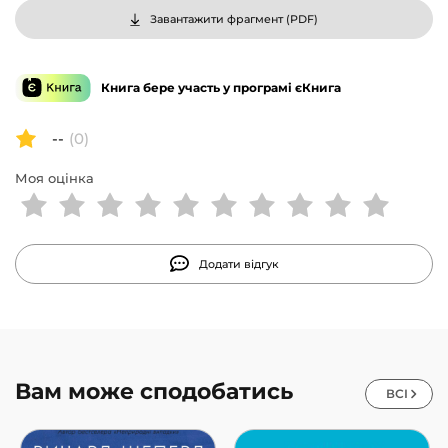
У цій книзі, написаній за допомогою автора Марка
Завантажити фрагмент (
PDF
)
Олшейкера, Остергольм розповість і вам, як
проходили перші дослідження ВІЛ/СНІД, SARS,
гарячки Ебола та інших. А в передмові 2020 року
Книга бере участь у програмі єКнига
зазначить, чому COVID-19 навряд чи вдасться
найближчим часом зупинити, і це не найстрашніша
--
(0)
новина – більш масштабні пандемії чекають попереду.
Та до жахливих наслідків ще не пізно підготуватися.
Моя оцінка
Поки що.
Додати відгук
Вам може сподобатись
ВСІ