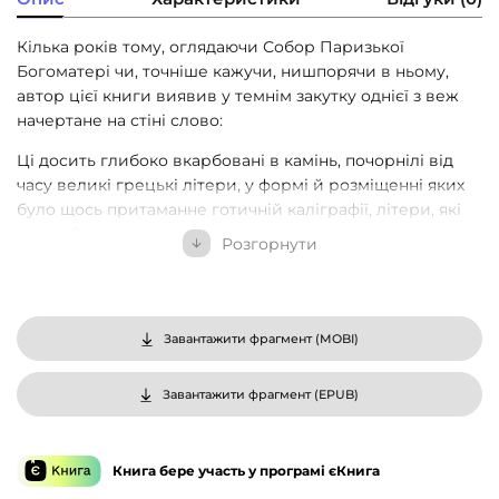
Кілька років тому, оглядаючи Собор Паризької
Богоматері чи, точніше кажучи, нишпорячи в ньому,
автор цієї книги виявив у темнім закутку однієї з веж
начертане на стіні слово:
Ці досить глибоко вкарбовані в камінь, почорнілі від
часу великі грецькі літери, у формі й розміщенні яких
було щось притаманне готичній каліграфії, літери, які
немовби свідчили про те, що начертані вони рукою
Розгорнути
людини середньовіччя, а особливо їхній зловісний і
фатальний зміст глибоко вразили автора.
Він запитував себе, він намагався збагнути, яка то
Завантажити фрагмент (
MOBI
)
стражденна душа не схотіла покинути світ, не
залишивши на чолі старої церкви цього тавра злочину
чи нещастя.
Завантажити фрагмент (
EPUB
)
Минув час, і стіну (тепер я вже не пригадую навіть яку)
обмазали чи обшкрябали, і напис зник. Саме так ось
Книга бере участь у програмі єКнига
уже протягом двох століть поводяться з чудовими