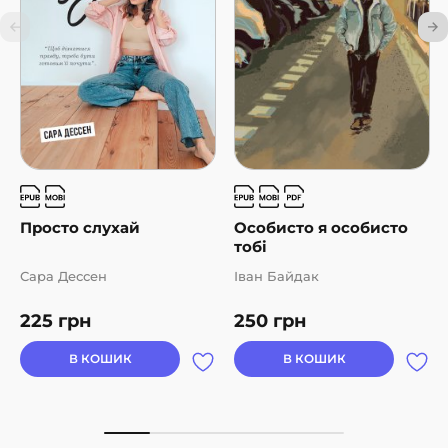
Просто слухай
Особисто я особисто
тобі
Сара Дессен
Іван Байдак
225
грн
250
грн
В КОШИК
В КОШИК