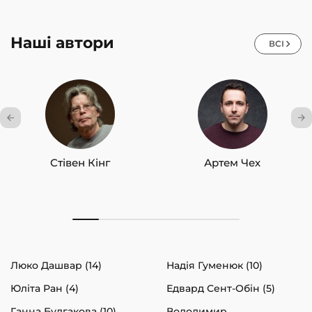
Наші автори
ВСІ
Стівен Кінг
Артем Чех
Люко Дашвар (14)
Надія Гуменюк (10)
Юліта Ран (4)
Едвард Сент-Обін (5)
Ганна Булгакова (10)
Володимир