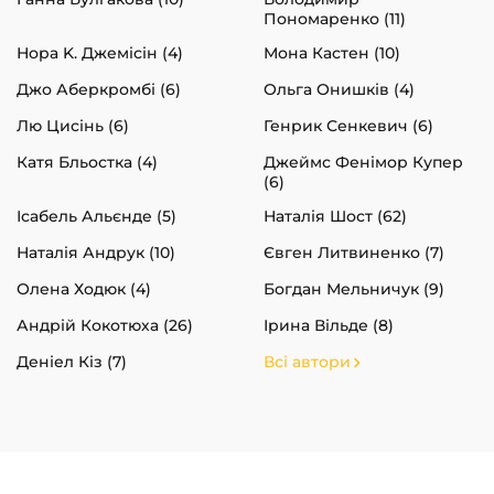
Пономаренко (11)
Нора K. Джемісін (4)
Мона Кастен (10)
Джо Аберкромбі (6)
Ольга Онишків (4)
Лю Цисінь (6)
Генрик Сенкевич (6)
Катя Бльостка (4)
Джеймс Фенімор Купер
(6)
Ісабель Альєнде (5)
Наталія Шост (62)
Наталія Андрук (10)
Євген Литвиненко (7)
Олена Ходюк (4)
Богдан Мельничук (9)
Андрій Кокотюха (26)
Ірина Вільде (8)
Деніел Кіз (7)
Всі автори