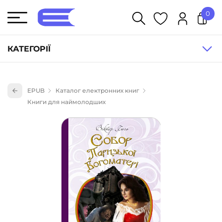
0
У кошику немає товарів.
КАТЕГОРІЇ
Художня література (1854)
EPUB
Каталог електронних книг
Книги для дітей (835)
Книги для наймолодших
Книги для підлітків (240)
Науково-популярна література (1015)
Навчальна література та посібники (527)
Енциклопедії, довідники, словники (55)
Подарункові сертифікати (1)