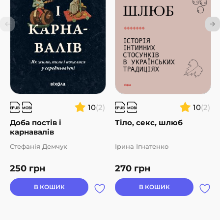
10
(2)
10
(2)
Доба постів і
Тіло, секс, шлюб
карнавалів
Стефанія Демчук
Ірина Ігнатенко
250
грн
270
грн
В КОШИК
В КОШИК