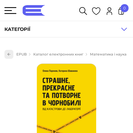
0
У кошику немає товарів.
КАТЕГОРІЇ
Художня література (1854)
EPUB
Каталог електронних книг
Математика і наука
Книги для дітей (835)
Книги для підлітків (240)
Науково-популярна література (1015)
Навчальна література та посібники (527)
Енциклопедії, довідники, словники (55)
Подарункові сертифікати (1)