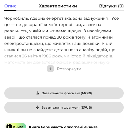
Опис
Характеристики
Відгуки (0)
Чорнобиль, ядерна енергетика, зона відчуження… Усе
це — не декорації компʼютерної гри, а звична
реальність, у якій ми живемо щодня. З наслідками
аварії, що сталася понад 30 років тому, й атомними
електростанціями, що живлять наші домівки. У цій
книжці ви не знайдете детального аналізу подій, що
сталися 26 квітня 1986 року, чи історій ліквідаторів.
Натомість ви дізнаєтеся основи радіаційної науки,
познайомитеся з людьми, які її творять, і зрозумієте, що
Розгорнути
відбувається в Чорнобилі та яким може бути майбутнє
радіаційної і ядерної безпеки у світі після завершення
війни в Україні.
Завантажити фрагмент (
MOBI
)
Чи безпечний до вживання чорнобильський сніг та чи
варто смакувати картоплею із зони відчуження? Що
Завантажити фрагмент (
EPUB
)
відбувається на АЕС і чому алкоголь не рятує від
радіації? У чому різниця між радіобіологією та
радіоекологією, випроміненням й опроміненням і чому
Книга бере участь у програмі єКнига