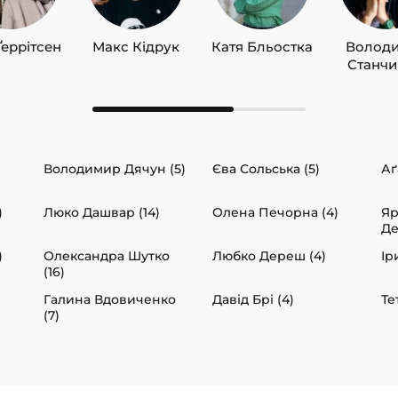
Ґеррітсен
Макс Кідрук
Катя Бльостка
Волод
Станч
Володимир Дячун (5)
Єва Сольська (5)
Аґ
)
Люко Дашвар (14)
Олена Печорна (4)
Яр
Де
)
Олександра Шутко
Любко Дереш (4)
Ір
(16)
Галина Вдовиченко
Давід Брі (4)
Те
(7)