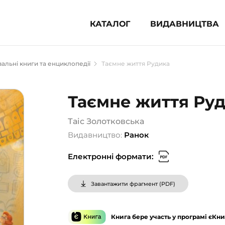
КАТАЛОГ
ВИДАВНИЦТВА
ня література (1854)
альні книги та енциклопедії
Таємне життя Рудика
 для дітей (835)
 для підлітків (240)
Таємне життя Ру
во-популярна література (1015)
альна література та посібники
Таіс Золотковська
Видавництво:
Ранок
клопедії, довідники, словники
Електронні формати:
ункові сертифікати (1)
Завантажити фрагмент (
PDF
)
Книга бере участь у програмі єКни