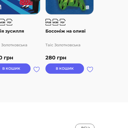
ія зусилля
Босоніж на оливі
Мені не пот
собака
с Золотковська
Таіс Золотковська
Таіс Золотковс
0
грн
280
грн
159
грн
В КОШИК
В КОШИК
В КОШИК
ВСІ