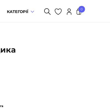
0
КАТЕГОРІЇ
У кошику немає товарів.
дика
га