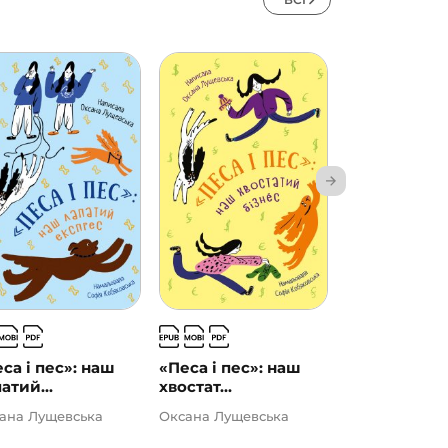
са і пес»: наш
«Песа і пес»: наш
3 – Читаю
атий...
хвостат...
самостійно. 
ана Лущевська
Оксана Лущевська
Григорій Фаль