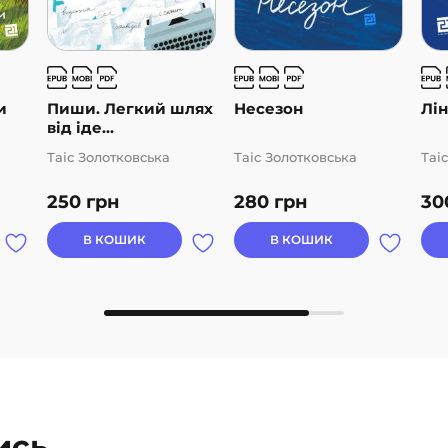
и
Пиши. Легкий шлях
Несезон
Лін
від іде...
Таіс Золотковська
Таіс Золотковська
Таі
250
грн
280
грн
30
В КОШИК
В КОШИК
ись