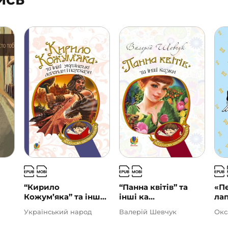
“Кирило
“Панна квітів” та
«Пе
Кожум’яка” та інш...
інші ка...
лап
Український народ
Валерій Шевчук
Окс