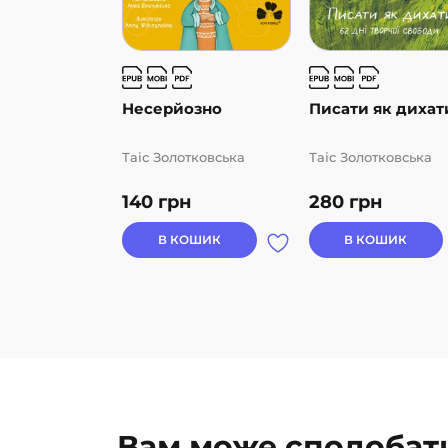
Несерйозно
Писати як дихат
Таіс Золотковська
Таіс Золотковська
140
грн
280
грн
В КОШИК
В КОШИК
Вам може сподобат