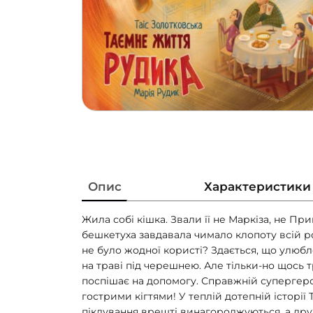
Опис
Характеристики
Жила собі кішка. Звали її не Маркіза, не Пр
бешкетуха завдавала чимало клопоту всій род
не було жодної користі? Здається, що улюб
на траві під черешнею. Але тільки-но щось 
поспішає на допомогу. Справжній супергер
гострими кігтями! У теплій дотепній історії
піклування врешті винагороджуються, а др