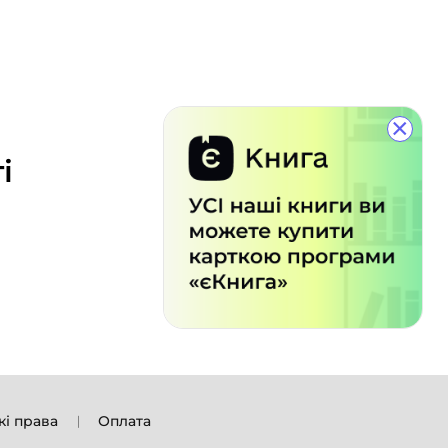
×
і
кі права
Оплата