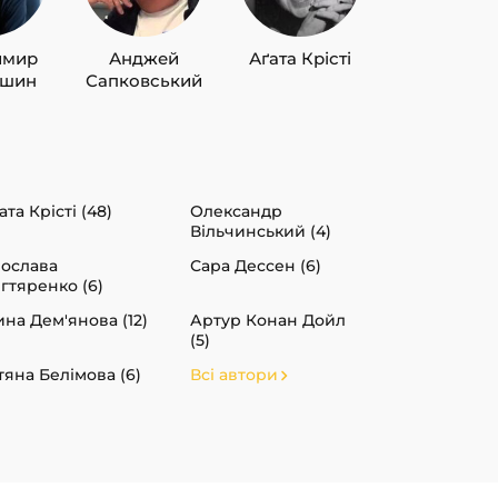
имир
Анджей
Аґата Крісті
Лю Цисін
ишин
Сапковський
ата Крісті (48)
Олександр
Вільчинський (4)
ослава
Сара Дессен (6)
гтяренко (6)
ина Дем'янова (12)
Артур Конан Дойл
(5)
тяна Белімова (6)
Всі автори