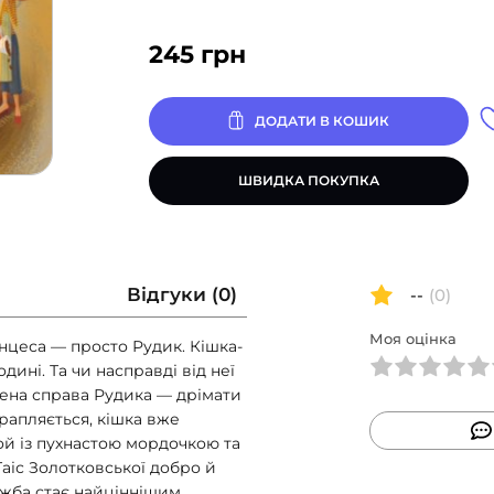
245
грн
ДОДАТИ В КОШИК
ШВИДКА ПОКУПКА
Відгуки (0)
--
(0)
Моя оцінка
инцеса — просто Рудик. Кішка-
ині. Та чи насправді від неї
лена справа Рудика — дрімати
трапляється, кішка вже
ой із пухнастою мордочкою та
 Таіс Золотковської добро й
ужба стає найціннішим