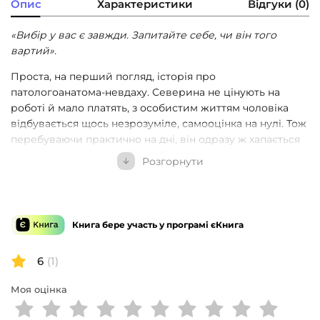
Опис
Характеристики
Відгуки (0)
«Вибір у вас є завжди. Запитайте себе, чи він того
вартий».
Проста, на перший погляд, історія про
патологоанатома-невдаху. Северина не цінують на
роботі й мало платять, з особистим життям чоловіка
відбувається щось незрозуміле, самооцінка на нулі. Тож
перебуваючи практично на дні, він одразу ж хапається
за можливість підзаробити. Так, пропозиція не зовсім
Розгорнути
легальна, так, навряд чи можна чекати чогось доброго
від ринку трансплантації органів, але так спокусливо
нарешті влаштувати собі забезпечене життя. Зрештою,
Северин має забрати в уже мертвих людей якусь
Книга бере участь у програмі єКнига
дрібничку, те, що їм і так не потрібно. Поки що у
мертвих людей, поки що дрібничку.
6
(1)
Крок за кроком, рішення за рішенням патологоанатом
Моя оцінка
змінюється, трансформується — так в усіма
зневаженого чоловіка на межі алкоголізму спершу