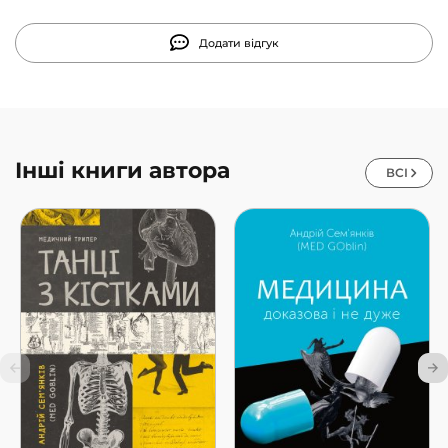
проростає впевненість у собі, а за нею і
безпринципність.
Додати відгук
Скоївши один злочин, він набагато легше вчиняє інший,
а за ним і наступний. Те, що вчора Северин вважав
неприпустимим, стає новою нормою. Та й узагалі
виникає питання: чи здатен він тепер зупинитися і як
далеко може зайти?
Інші книги автора
ВСІ