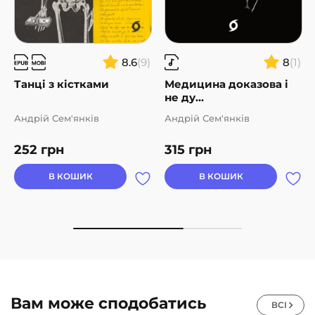
8.6
(9)
8
(1)
Танці з кістками
Медицина доказова і
не ду...
Андрій Сем'янків
Андрій Сем'янків
252
грн
315
грн
В КОШИК
В КОШИК
Вам може сподобатись
ВСІ