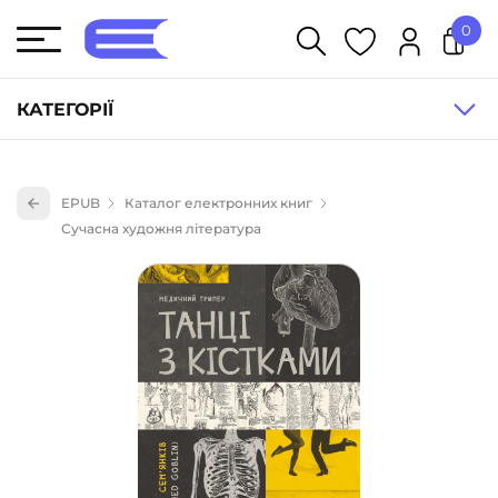
0
У кошику немає товарів.
КАТЕГОРІЇ
Художня література (1854)
EPUB
Каталог електронних книг
Книги для дітей (836)
Сучасна художня література
Книги для підлітків (240)
Науково-популярна література (1015)
Навчальна література та посібники (527)
Енциклопедії, довідники, словники (55)
Подарункові сертифікати (1)