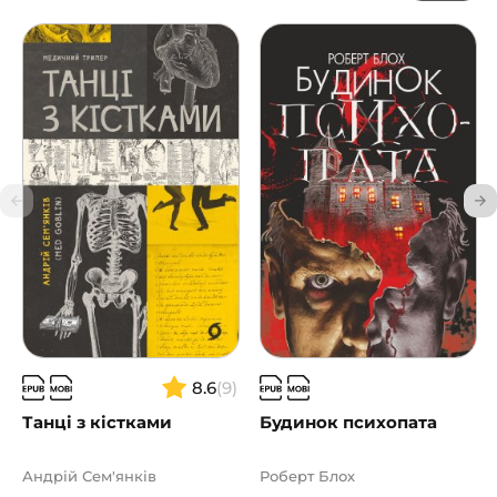
8.6
(9)
Танці з кістками
Будинок психопата
Андрій Сем'янків
Роберт Блох