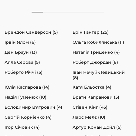
Брендон Сандерсон (5)
Ерін Гантер (25)
Ірвін Ялом (6)
Ольга Кобилянська (11)
Ден Браун (13)
Наталія Гриценко (4)
Алла Сєрова (5)
Роберт Джордан (8)
Роберто Річчі (5)
Іван Нечуй-Левицький
(8)
Юлія Каспарова (14)
Катя Бльостка (4)
Надія Гуменюк (10)
Брати Капранови (5)
Володимир В'ятрович (4)
Стівен Кінг (45)
Сергій Корнієнко (4)
Ларс Мелє (10)
Ігор Січовик (4)
Артур Конан Дойл (5)