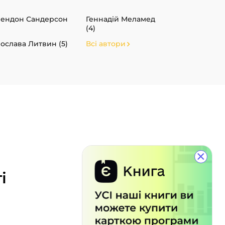
ендон Сандерсон
Геннадій Меламед
(4)
ослава Литвин (5)
Всі автори
×
і