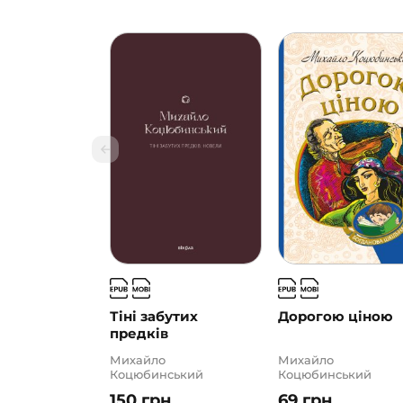
Тіні забутих
Дорогою ціною
предків
Михайло
Михайло
Коцюбинський
Коцюбинський
150
грн
69
грн