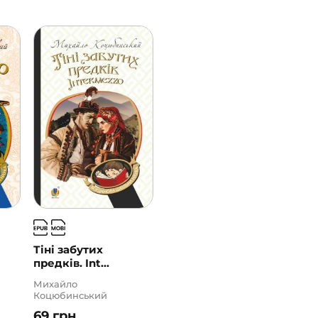
Тіні забутих
предків. Int...
Михайло
Коцюбинський
69
грн