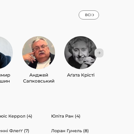
ВСІ
имир
Анджей
Аґата Крісті
Лю Цисін
ишин
Сапковський
юїс Керрол (4)
Юліта Ран (4)
нні Флеґґ (7)
Лоран Гунель (8)