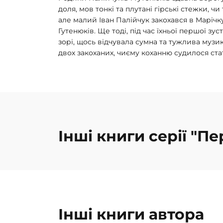
доля, мов тонкі та плутані гірські стежки, чи
але малий Іван Палійчук закохався в Марічк
Гутенюків. Ще тоді, під час їхньої першої зус
зорі, щось відчувала сумна та тужлива муз
двох закоханих, чиєму коханню судилося ста
Інші книги серії "П
Інші книги автора