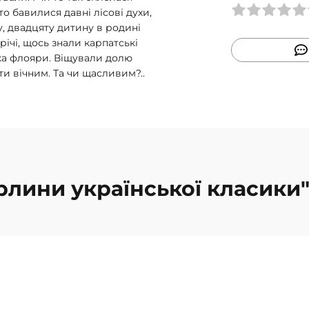
 то бавилися давні лісові духи,
у, двадцяту дитину в родині
трічі, щось знали карпатські
ика флояри. Віщували долю
ти вічним. Та чи щасливим?..
ерлини української класики