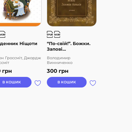
денник Ніщоти
“По-свій!”. Божки.
100 віршів
Запові...
он Гроссміт, Джордж
Володимир
Віслава Шимб
ссміт
Винниченко
9
грн
300
грн
350
грн
В КОШИК
В КОШИК
В КОШИК