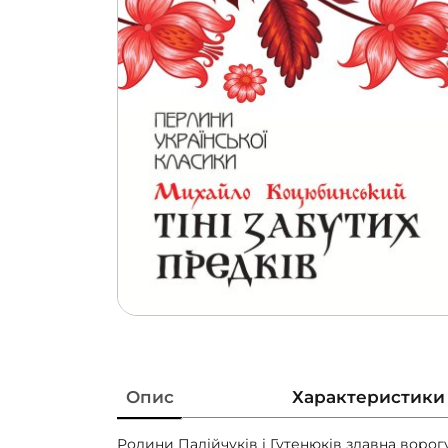
Опис
Характеристики
Родини Палійчуків і Гутенюків здавна ворогу