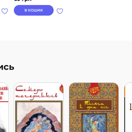
В КОШИК
ись