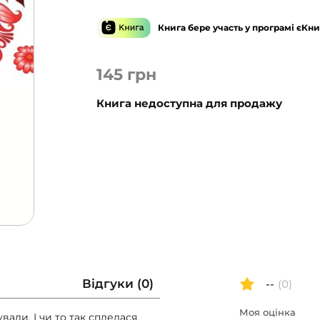
Книга бере участь у програмі єКни
145
грн
Книга недоступна для продажу
Відгуки (0)
--
(0)
Моя оцінка
вали. І чи то так сплелася