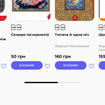
Семеро печерників
Тисяча й одна ніч
Що
між
Фірдоусі Абулькасим
Від
Гро
50
грн
160
грн
15
В КОШИК
В КОШИК