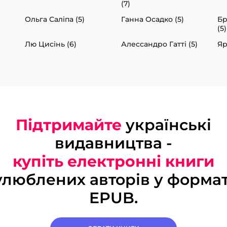
(7)
Ольга Саліпа (5)
Ганна Осадко (5)
Бр
(5)
Лю Цисінь (6)
Алессандро Гатті (5)
Яр
Підтримайте
українські
видавництва -
купіть електронні книги
улюблених авторів у формат
EPUB.