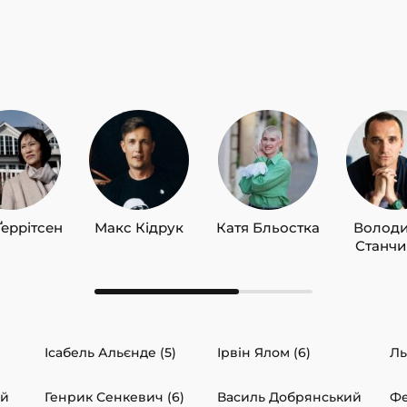
Ґеррітсен
Макс Кідрук
Катя Бльостка
Волод
Станч
Ісабель Альєнде (5)
Ірвін Ялом (6)
Ль
ий
Генрик Сенкевич (6)
Василь Добрянський
Фе