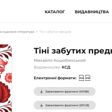
КАТАЛОГ
ВИДАВНИЦТВА
ня література (1854)
а художня література
Тіні забутих предків
 для дітей (833)
 для підлітків (240)
Тіні забутих пред
во-популярна література (1015)
альна література та посібники
Михайло Коцюбинський
Видавництво:
КСД
клопедії, довідники, словники
Електронні формати:
ункові сертифікати (1)
Завантажити фрагмент (
MOBI
)
Завантажити фрагмент (
EPUB
)