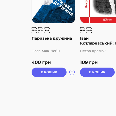
Паризька дружина
Іван
Котляревський: 
і...
Пола Мак-Лейн
Петро Кралюк
400
грн
109
грн
В КОШИК
В КОШИК