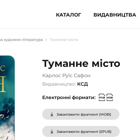
КАТАЛОГ
ВИДАВНИЦТВА
ня література (1854)
а художня література
Туманне місто
 для дітей (835)
 для підлітків (240)
Туманне місто
во-популярна література (1015)
альна література та посібники
Карлос Руїс Сафон
Видавництво:
КСД
клопедії, довідники, словники
Електронні формати:
ункові сертифікати (1)
Завантажити фрагмент (
MOBI
)
Завантажити фрагмент (
EPUB
)