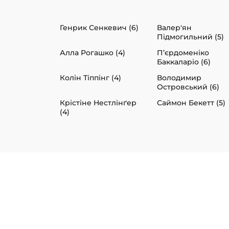
Генрик Сенкевич (6)
Валер'ян
Підмогильний (5)
Алла Рогашко (4)
П’єрдоменіко
Баккаларіо (6)
Колін Тіппінг (4)
Володимир
Островський (6)
Крістіне Нестлінґер
Саймон Бекетт (5)
(4)