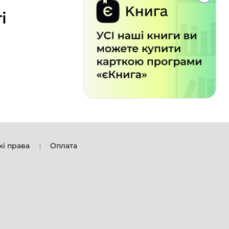
і
кі права
Оплата