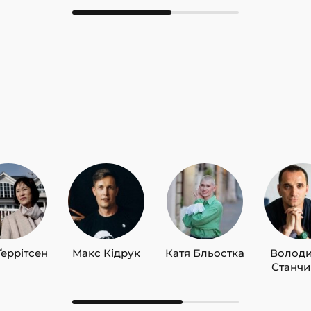
Оль
Соф
Кра
Ґеррітсен
Макс Кідрук
Катя Бльостка
Волод
Станч