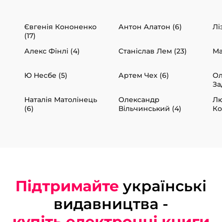
Євгенія Кононенко
Антон Алатон (6)
Лі
(17)
Алекс Фінлі (4)
Станіслав Лем (23)
Ма
Ю Несбе (5)
Артем Чех (6)
Ол
За
Наталія Матолінець
Олександр
Л
(6)
Вільчинський (4)
Ко
Підтримайте
українські
видавництва -
купіть електронні книги