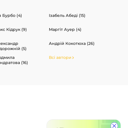
з Бурбо (4)
Ізабель Абеді (15)
кс Кідрук (9)
Маргіт Ауер (4)
ександр
Андрій Кокотюха (26)
дорожній (5)
юдмила
Всі автори
ндратова (16)
×