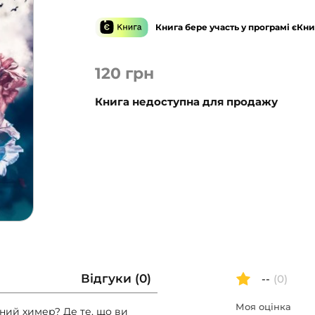
Книга бере участь у програмі єКни
120
грн
Книга недоступна для продажу
Відгуки (0)
--
(0)
Моя оцінка
ений химер? Де те, що ви