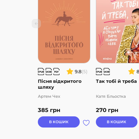
9.8
(5)
Пісня відкритого
Так тобі й треба
шляху
Артем Чех
Катя Бльостка
385
грн
270
грн
В КОШИК
В КОШИК