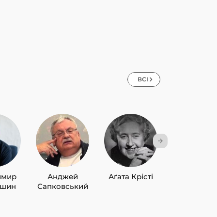
га Кобилянська,
ія Яблонська, Уляна
вченко
ВСІ
имир
Анджей
Аґата Крісті
Лю Цисін
ишин
Сапковський