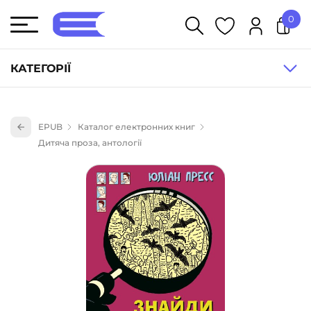
0
У кошику немає товарів.
КАТЕГОРІЇ
Художня література (1854)
EPUB
Каталог електронних книг
Книги для дітей (833)
Дитяча проза, антології
Книги для підлітків (240)
Науково-популярна література (1015)
Навчальна література та посібники (527)
Енциклопедії, довідники, словники (55)
Подарункові сертифікати (1)