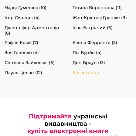
Надія Гуменюк (10)
Тетяна Воронцова (11)
Ігор Січовик (4)
Жан-Крістоф Ґранже (9)
Дженніфер Арментраут
Іван Багряний (6)
(6)
Рафал Косік (7)
Елена Ферранте (5)
Зоя Головко (4)
Ліз Бурбо (4)
Світлана Зайковскі (6)
Ден Браун (13)
Пауль Целан (12)
Всі автори
Підтримайте
українські
видавництва -
купіть електронні книги