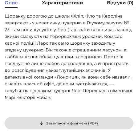
Опис
Характеристики
Відгуки (0)
Щоранку дорогою до школи Філіп, Фло та Кароліна
завертають у невеличку цукерню в Глухому закутку №
23. Там вони купують у Лео (так звати власника) ласощі,
якими смакують на перервах між уроками. Комісар
карної поліції Ларс так само щоранку заходить у
згадану цукерню. Він також є страшенним ласуном, а
найбільше полюбляє цукерки з локрицею. Проте їх
поєднує не лише любов до солодощів, а й пристрасть
до розслідування найзаплутаніших злочинів. У
детективної команди «Локриця», як вони себе назвали,
є навіть власний офіс, де вони зустрічаються, —
голуб’ятня під дахом цукерні Лео. Переклад з німецької
Марії-Вікторії Чабан.
Завантажити фрагмент (
PDF
)