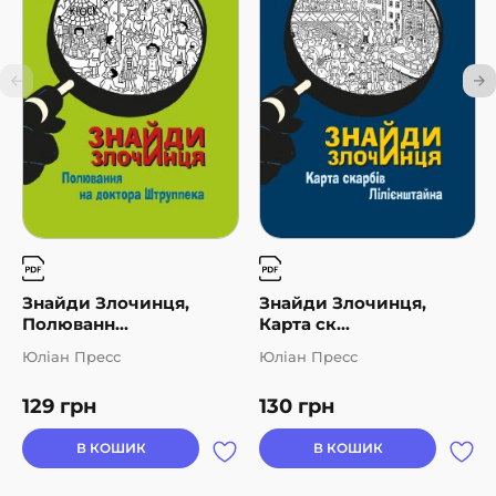
Знайди Злочинця,
Знайди Злочинця,
Полюванн...
Карта ск...
Юліан Пресс
Юліан Пресс
129
грн
130
грн
В КОШИК
В КОШИК