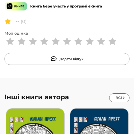
Книга бере участь у програмі єКнига
--
(0)
Моя оцінка
Додати відгук
Інші книги автора
ВСІ