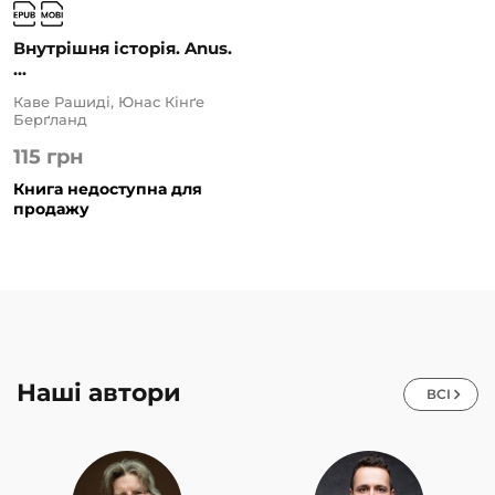
Внутрішня історія. Anus.
...
Каве Рашиді, Юнас Кінґе
Берґланд
115
грн
Книга недоступна для
продажу
Наші автори
ВСІ