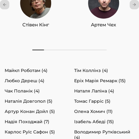
Стівен Кінг
Артем Чех
Майкл Роботам (4)
Тім Коллінз (4)
Любко Дереш (4)
Еріх Марія Ремарк (15)
Чак Поланік (4)
Наталя Лапіна (4)
Наталія Довгопол (5)
Томас Гарріс (5)
Артур Конан Дойл (5)
Олена Хомич (11)
Надія Походжай (7)
Ізабель Абеді (15)
Карлос Руїс Сафон (5)
Володимир Рутківський
(4)