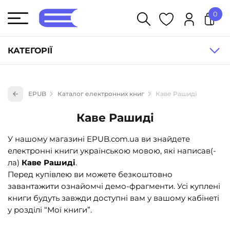
0
У кошику немає товарів.
КАТЕГОРІЇ
Художня література (1854)
EPUB
Каталог електронних книг
Каве Рашиді
Книги для дітей (835)
Каве Рашиді
Книги для підлітків (240)
Науково-популярна література (1015)
У нашому магазині EPUB.com.ua ви знайдете
електронні книги українською мовою, які написав(-
Навчальна література та посібники (527)
ла)
Каве Рашиді
.
Енциклопедії, довідники, словники (55)
Перед купівлею ви можете безкоштовно
завантажити ознайомчі демо-фрагменти. Усі куплені
Подарункові сертифікати (1)
книги будуть завжди доступні вам у вашому кабінеті
у розділі “Мої книги”.