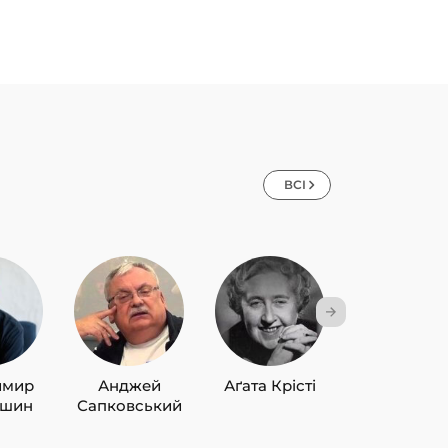
ВСІ
имир
Анджей
Аґата Крісті
Лю Цисін
ишин
Сапковський