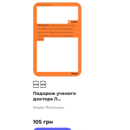
Подорож ученого
доктора Л...
Майк Йогансен
105
грн