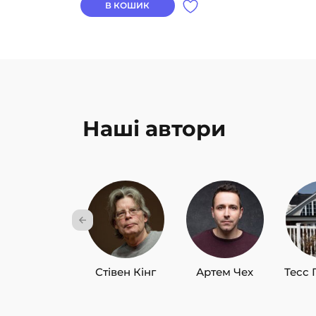
В КОШИК
Наші автори
Стівен Кінг
Артем Чех
Тесс 