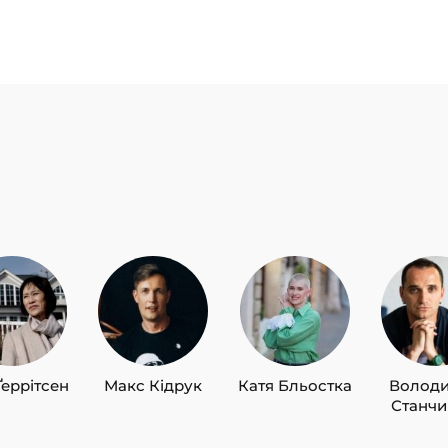
Ґеррітсен
Макс Кідрук
Катя Бльостка
Волод
Станч