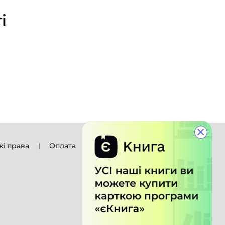
і
×
кі права
Оплата