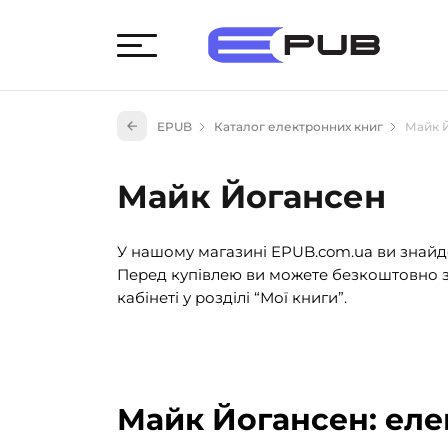
Худож
EPUB
Каталог електронних книг
Майк 
Книги
Книги
Майк Йогансен
Науко
Навч
У нашому магазині EPUB.com.ua ви знайде
(527)
Перед купівлею ви можете безкоштовно з
Енци
кабінеті у розділі “Мої книги”.
(55)
Подар
Майк Йогансен: еле