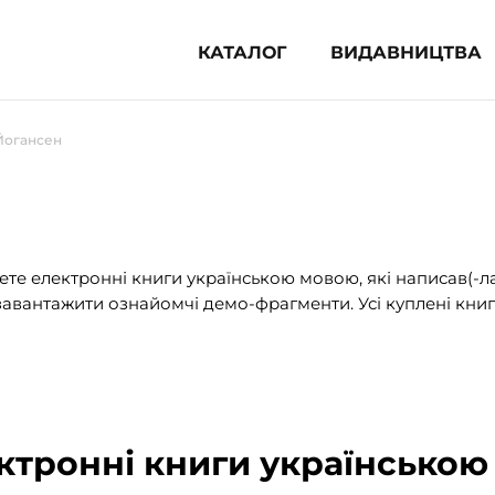
КАТАЛОГ
ВИДАВНИЦТВА
ня література (1854)
Йогансен
 для дітей (836)
 для підлітків (240)
во-популярна література (1015)
альна література та посібники
те електронні книги українською мовою, які написав(-л
авантажити ознайомчі демо-фрагменти. Усі куплені книг
клопедії, довідники, словники
ункові сертифікати (1)
ктронні книги українською