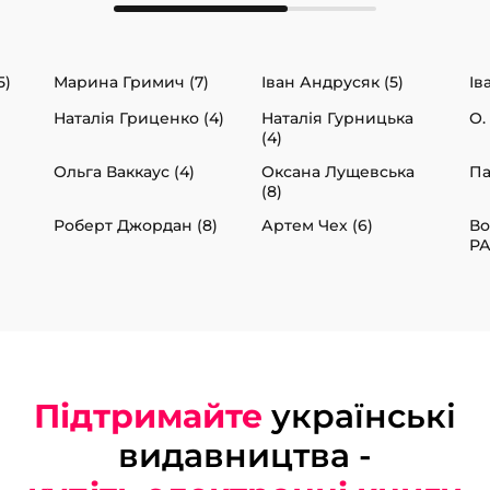
5)
Марина Гримич (7)
Іван Андрусяк (5)
Ів
Наталія Гриценко (4)
Наталія Гурницька
О.
(4)
Ольга Ваккаус (4)
Оксана Лущевська
Па
(8)
Роберт Джордан (8)
Артем Чех (6)
В
РА
Підтримайте
українські
видавництва -