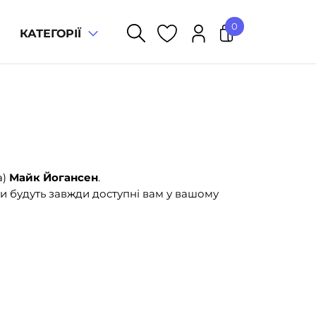
0
КАТЕГОРІЇ
У кошику немає товарів.
а)
Майк Йогансен
.
и будуть завжди доступні вам у вашому