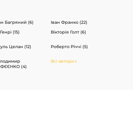
ан Багряний (6)
Іван Франко (22)
 Генрі (15)
Вікторія Голт (6)
уль Целан (12)
Роберто Річчі (5)
олодимир
Всі автори
ФЄЄНКО (4)