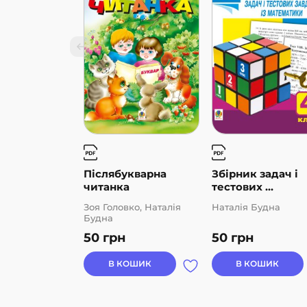
Післябукварна
Збірник задач і
читанка
тестових ...
Зоя Головко, Наталія
Наталія Будна
Будна
50
грн
50
грн
В КОШИК
В КОШИК