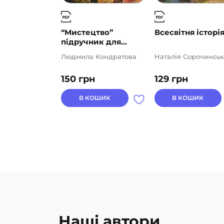
“Мистецтво”
Всесвітня історія
підручник для...
Людмила Кондратова
Наталія Сорочинськ
150
грн
129
грн
В КОШИК
В КОШИК
Наші автори