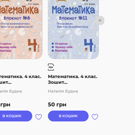
ематика. 4 клас.
Математика. 4 клас.
Математика.
ит...
Зошит...
Зошит...
алія Будна
Наталія Будна
Наталія Будна
0
грн
50
грн
50
грн
В КОШИК
В КОШИК
В КОШИК