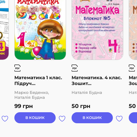
Математика 1 клас.
Математика. 4 клас.
Мат
Підруч...
Зошит...
Зош
Марко Беденко,
Наталія Будна
Нат
Наталія Будна
99
грн
50
грн
5
В КОШИК
В КОШИК