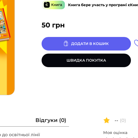
Книга бере участь у програмі єКни
50
грн
ДОДАТИ В КОШИК
ШВИДКА ПОКУПКА
Відгуки (0)
--
(0)
Моя оцінка
до освітньої лінії