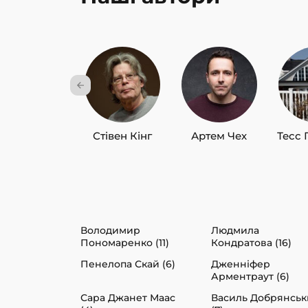
Стівен Кінг
Артем Чех
Тесс 
Володимир
Людмила
Пономаренко (11)
Кондратова (16)
Пенелопа Скай (6)
Дженніфер
Арментраут (6)
Сара Джанет Маас
Василь Добрянсь