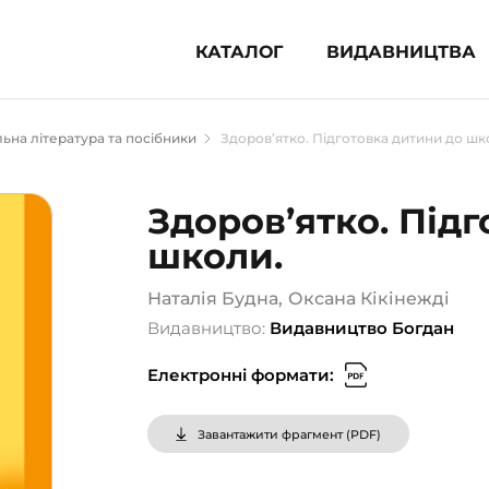
КАТАЛОГ
ВИДАВНИЦТВА
ня література (1854)
ьна література та посібники
Здоров’ятко. Підготовка дитини до шк
 для дітей (833)
 для підлітків (240)
Здоров’ятко. Під
во-популярна література (1015)
школи.
альна література та посібники
Наталія Будна
,
Оксана Кікінежді
клопедії, довідники, словники
Видавництво:
Видавництво Богдан
ункові сертифікати (1)
Електронні формати:
Завантажити фрагмент (
PDF
)