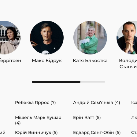
Ґеррітсен
Макс Кідрук
Катя Бльостка
Волод
Станч
Ребекка Яррос (7)
Андрій Сем'янків (4)
Іс
Мішель Марк Бушар
Ерін Ватт (5)
Лю
(4)
кий
Юрій Винничук (5)
Едвард Сент-Обін (5)
Ст