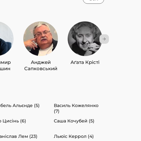
имир
Анджей
Аґата Крісті
Лю Цисін
ишин
Сапковський
абель Альєнде (5)
Василь Кожелянко
(7)
 Цисінь (6)
Саша Кочубей (5)
аніслав Лем (23)
Льюїс Керрол (4)