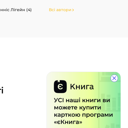
нніс Лігейн (4)
Всі автори
×
і