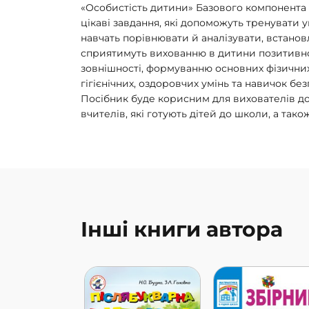
«Особистість дитини» Базового компонента д
цікаві завдання, які допоможуть тренувати у
навчать порівнювати й аналізувати, встановл
сприятимуть вихованню в дитини позитивно
зовнішності, формуванню основних фізичних
гігієнічних, оздоровчих умінь та навичок без
Посібник буде корисним для вихователів дош
вчителів, які готують дітей до школи, а так
Інші книги автора