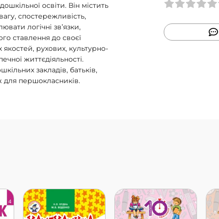
ошкільної освіти. Він містить
вагу, спостережливість,
ювати логічні зв’язки,
го ставлення до своєї
 якостей, рухових, культурно-
печної життєдіяльності.
кільних закладів, батьків,
ож для першокласників.