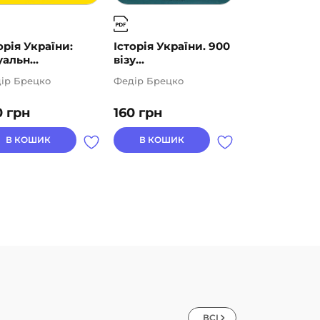
орія України:
Історія України. 900
Історія Укра
уальн...
візу...
Візуальн...
ір Брецко
Федір Брецко
Федір Брецко
0
грн
160
грн
160
грн
В КОШИК
В КОШИК
В КОШИК
ВСІ