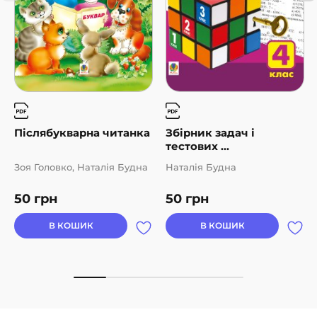
Післябукварна читанка
Збірник задач і
тестових ...
Зоя Головко, Наталія Будна
Наталія Будна
50
грн
50
грн
В КОШИК
В КОШИК