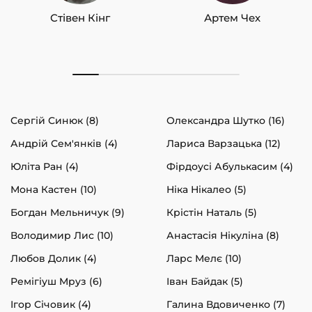
Стівен Кінг
Артем Чех
Сергій Синюк (8)
Олександра Шутко (16)
Андрій Сем'янків (4)
Лариса Варзацька (12)
Юліта Ран (4)
Фірдоусі Абулькасим (4)
Мона Кастен (10)
Ніка Нікалео (5)
Богдан Мельничук (9)
Крістін Наталь (5)
Володимир Лис (10)
Анастасія Нікуліна (8)
Любов Долик (4)
Ларс Мелє (10)
Ремігіуш Мруз (6)
Іван Байдак (5)
Ігор Січовик (4)
Галина Вдовиченко (7)