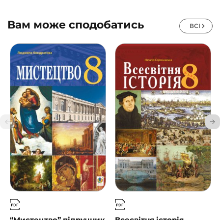
Вам може сподобатись
ВСІ
“Мистецтво” підручник
Всесвітня історія.