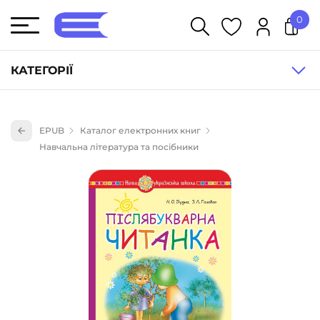
0
У кошику немає товарів.
КАТЕГОРІЇ
Художня література (1854)
EPUB
Каталог електронних книг
Книги для дітей (836)
Навчальна література та посібники
Книги для підлітків (240)
Науково-популярна література (1015)
Навчальна література та посібники (527)
Енциклопедії, довідники, словники (55)
Подарункові сертифікати (1)