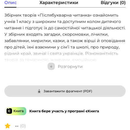
Опис
Характеристики
Відгуки (0)
Збірник творів «Післябукварна читанка» ознайомить
учнів 1 класу з широким та доступним колом дитячого
читання і підготує їх до самостійної читацької діяльності.
У збірник входять загадки, скоромовки, лічилки,
забавлянки, мирилки, казки, а також вірші й оповідання
про дітей, їхні взаємини у сім’ї та школі, про природу,
рідний край, звичаї і свята українців. Різноманітність
творів за тематикою, жанрами, емоційною
спрямованістю допоможе першокласникам сприймати
Розгорнути
літературу як незвичайний і захоплюючий світ, у якому
кожен може знайти щось цікаве для себе. Чудові
ілюстрації сприятимуть кращому усвідомленню змісту
прочитаних творів та розвитку художніх смаків і
Завантажити фрагмент (
PDF
)
творчої уяви дітей. Зміст посібника відповідає
Державному стандарту початкової освіти та типовим
освітнім програмам. Для вчителів, учнів 1 класу та їх
Книга бере участь у програмі єКнига
батьків.
--
(0)