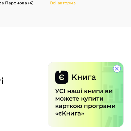
ра Паронова (4)
Всі автори
×
і