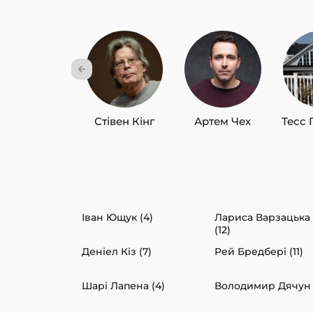
Стівен Кінг
Артем Чех
Тесс 
Іван Ющук (4)
Лариса Варзацька
(12)
Деніел Кіз (7)
Рей Бредбері (11)
Шарі Лапена (4)
Володимир Дячун 