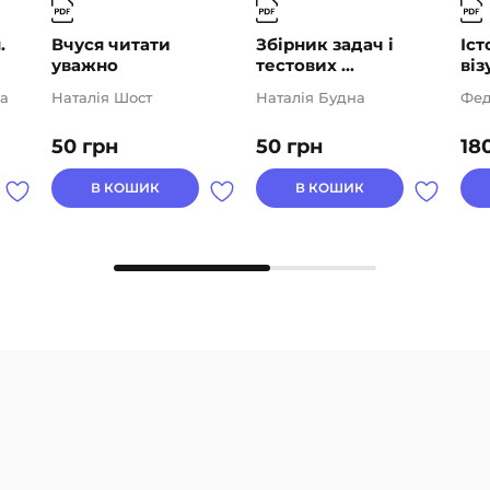
.
Вчуся читати
Збірник задач і
Іст
уважно
тестових ...
віз
а
Наталія Шост
Наталія Будна
Фед
50
грн
50
грн
18
В КОШИК
В КОШИК