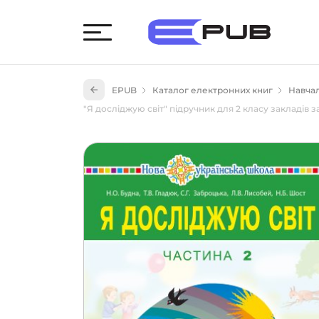
Худож
EPUB
Каталог електронних книг
Навчал
Книги
"Я досліджую світ" підручник для 2 класу закладів за
Книги
Науко
Навч
(527)
Енци
(55)
Подар