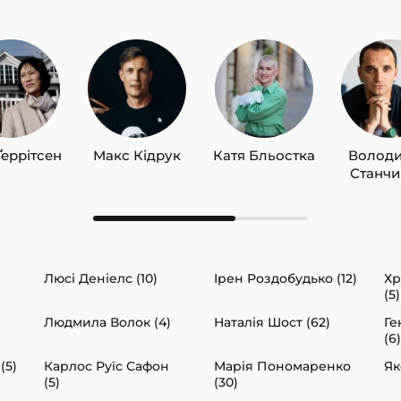
Ґеррітсен
Макс Кідрук
Катя Бльостка
Волод
Станч
Люсі Деніелс (10)
Ірен Роздобудько (12)
Хр
(5)
Людмила Волок (4)
Наталія Шост (62)
Ге
(6)
(5)
Карлос Руїс Сафон
Марія Пономаренко
Як
(5)
(30)