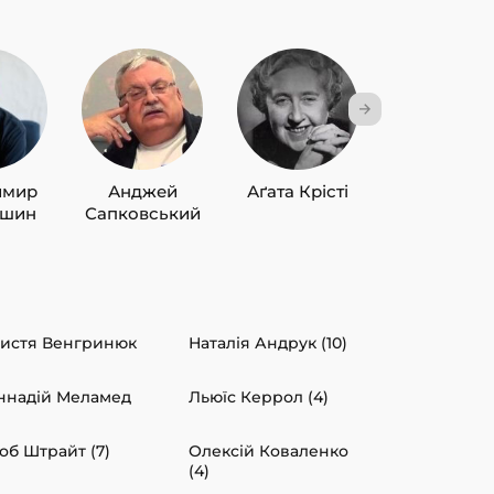
имир
Анджей
Аґата Крісті
Лю Цисін
ишин
Сапковський
истя Венгринюк
Наталія Андрук (10)
ннадій Меламед
Льюїс Керрол (4)
об Штрайт (7)
Олексій Коваленко
(4)