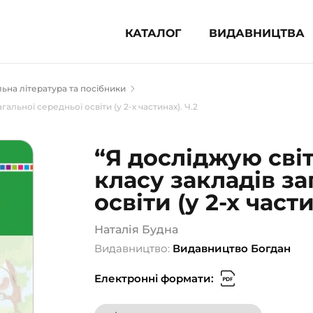
КАТАЛОГ
ВИДАВНИЦТВА
ня література (1854)
ьна література та посібники
 для дітей (836)
гальної середньої освіти (у 2-х частинах). Ч.2
 для підлітків (240)
во-популярна література (1015)
“Я досліджую світ
альна література та посібники
класу закладів за
освіти (у 2-х части
клопедії, довідники, словники
Наталія Будна
ункові сертифікати (1)
Видавництво:
Видавництво Богдан
Електронні формати: