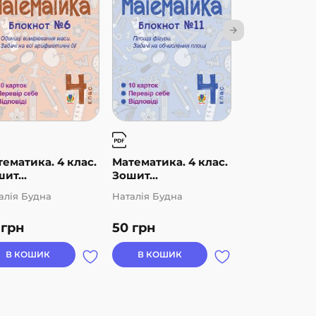
ематика. 4 клас.
Математика. 4 клас.
Математика.
ит...
Зошит...
Зошит...
алія Будна
Наталія Будна
Наталія Будна
0
грн
50
грн
50
грн
В КОШИК
В КОШИК
В КОШИК