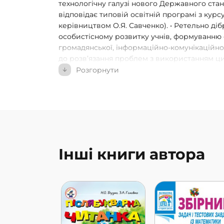
технологічну галузі нового Державного стан
відповідає типовій освітній програмі з курсу
керівництвом О.Я. Савченко). • Ретельно ді
особистісному розвитку учнів, формуванню с
громадянської, інформаційно-комунікаційно
до розв’язання проблем з використанням ц
інформаційно-комунікаційних технологій. •
Розгорнути
підручника логічний і послідовний. • В осно
лежить дослідницький підхід. • Передбаче
природі, дослідів. Запропоновано завдання
практичних умінь, мотивування учнів до здо
безпечної життєдіяльності. • Тренувальні, іг
тісно пов’язані з реальним життям школярів,
Інші книги автора