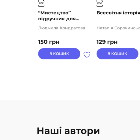
“Мистецтво”
Всесвітня історія
підручник для...
Людмила Кондратова
Наталія Сорочинськ
150
грн
129
грн
В КОШИК
В КОШИК
Наші автори