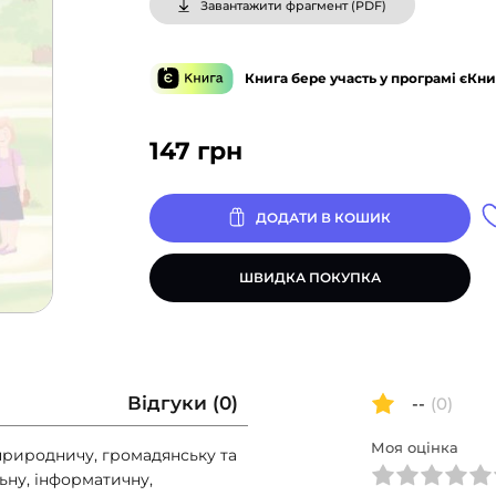
Завантажити фрагмент (
PDF
)
Книга бере участь у програмі єКни
147
грн
ДОДАТИ В КОШИК
ШВИДКА ПОКУПКА
Відгуки (0)
--
(0)
Моя оцінка
 природничу, громадянську та
ьну, інформатичну,