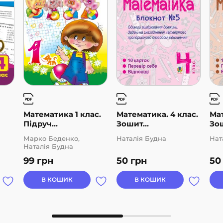
Математика 1 клас.
Математика. 4 клас.
Мат
Підруч...
Зошит...
Зош
Марко Беденко,
Наталія Будна
Нат
Наталія Будна
99
грн
50
грн
5
В КОШИК
В КОШИК