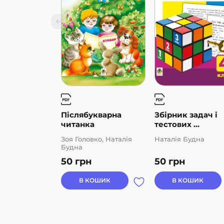
Післябукварна
Збірник задач і
читанка
тестових ...
Зоя Головко, Наталія
Наталія Будна
Будна
50
грн
50
грн
В КОШИК
В КОШИК