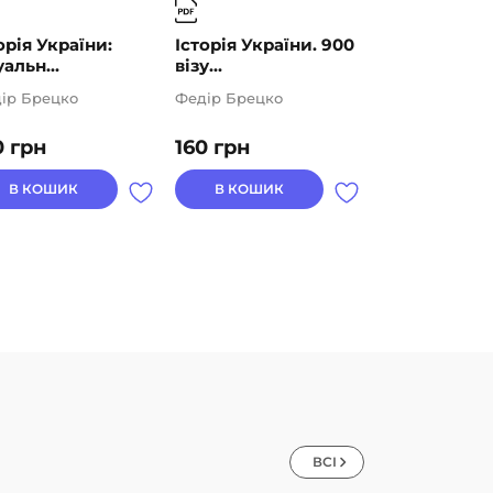
орія України:
Історія України. 900
Історія Укра
уальн...
візу...
Візуальн...
ір Брецко
Федір Брецко
Федір Брецко
0
грн
160
грн
160
грн
В КОШИК
В КОШИК
В КОШИК
ВСІ