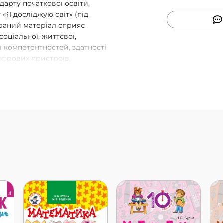
дарту початкової освіти,
 «Я досліджую світ» (під
браний матеріал сприяє
оціальної, життєвої,
ї компетентностей, здатності
ифрових пристроїв,
 Виклад навчального матеріалу
ві розкриття кожної теми
но проведення спостережень у
, спрямовані на формування
рового способу життя і
рові та ситуативні завдання
 заохочують їх