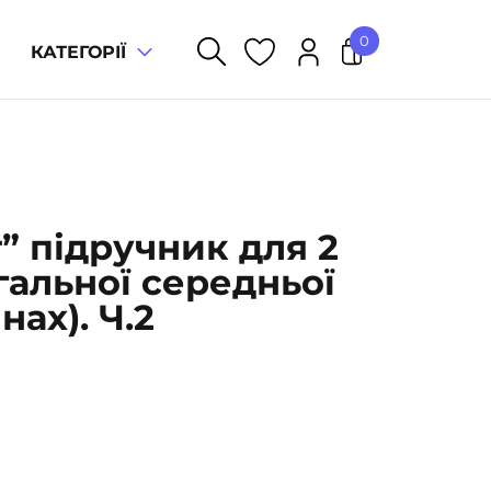
0
КАТЕГОРІЇ
У кошику немає товарів.
” підручник для 2
гальної середньої
нах). Ч.2