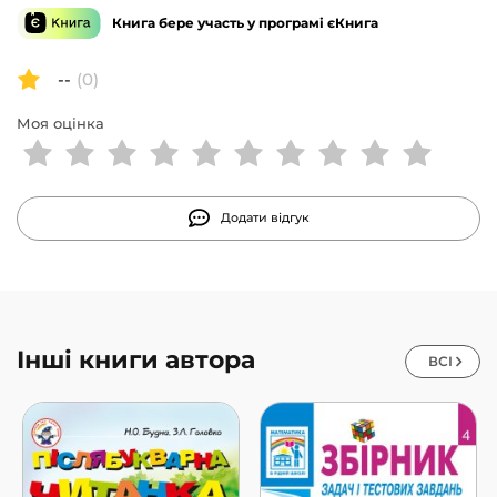
Книга бере участь у програмі єКнига
--
(0)
Моя оцінка
Додати відгук
Інші книги автора
ВСІ