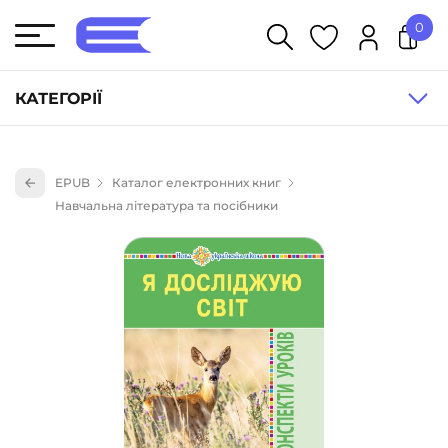
0
У кошику немає товарів.
КАТЕГОРІЇ
Художня література (1854)
EPUB
Каталог електронних книг
Книги для дітей (833)
Навчальна література та посібники
Книги для підлітків (240)
Науково-популярна література (1015)
Навчальна література та посібники (527)
Енциклопедії, довідники, словники (55)
Подарункові сертифікати (1)