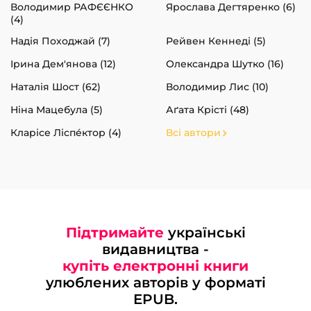
Володимир РАФЄЄНКО
Ярослава Дегтяренко (6)
(4)
Надія Походжай (7)
Рейвен Кеннеді (5)
Ірина Дем'янова (12)
Олександра Шутко (16)
Наталія Шост (62)
Володимир Лис (10)
Ніна Мацебула (5)
Аґата Крісті (48)
Кларісе Ліспéктор (4)
Всі автори
Підтримайте
українські
видавництва -
купіть електронні книги
улюблених авторів у форматі
EPUB.