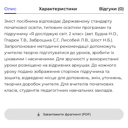
Опис
Характеристики
Відгуки (0)
Зміст посібника відповідає Державному стандарту
початкової освіти, типовим освітнім програмам та
підручнику «Я досліджую світ. 2 клас» (авт. Будна Н.О.,
Гладюк Т.В., Заброцька С.Г., Лисобей Л.В., Шост Н.Б.).
Запропоновані методичні рекомендації допоможуть
учителю творчо підготуватися до уроків, зробити їх
цікавими і насиченими. Для зручності у використанні
уроки розміщено на відривних аркушах. До кожного
уроку подано зображення сторінок підручника та
зошита, відведено місце для доповнень, змін, уточнень,
творчих доробок учителя. Для вчителів початкових
класів, студентів педагогічних навчальних закладів.
Завантажити фрагмент (
PDF
)