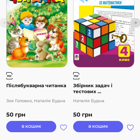
Післябукварна читанка
Збірник задач і
тестових ...
Зоя Головко, Наталія Будна
Наталія Будна
50
грн
50
грн
В КОШИК
В КОШИК