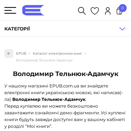
0
У кошику немає товарів.
КАТЕГОРІЇ
Художня література (1854)
EPUB
Каталог електронних книг
Книги для дітей (833)
Володимир Тельнюк-Адамчук
Книги для підлітків (240)
Володимир Тельнюк-Адамчук
Науково-популярна література (1015)
У нашому магазині EPUB.com.ua ви знайдете
Навчальна література та посібники (527)
електронні книги українською мовою, які написав(-
Енциклопедії, довідники, словники (55)
ла)
Володимир Тельнюк-Адамчук
.
Перед купівлею ви можете безкоштовно
Подарункові сертифікати (1)
завантажити ознайомчі демо-фрагменти. Усі куплені
книги будуть завжди доступні вам у вашому кабінеті
у розділі “Мої книги”.