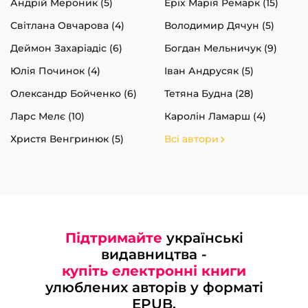
Андрій Мероник (5)
Еріх Марія Ремарк (15)
Світлана Овчарова (4)
Володимир Дячун (5)
Деймон Захаріадіс (6)
Богдан Мельничук (9)
Юлія Починок (4)
Іван Андрусяк (5)
Олександр Бойченко (6)
Тетяна Будна (28)
Ларс Мелє (10)
Каролін Ламарш (4)
Христя Венгринюк (5)
Всі автори
Підтримайте
українські
видавництва -
купіть електронні книги
улюблених авторів у форматі
EPUB.