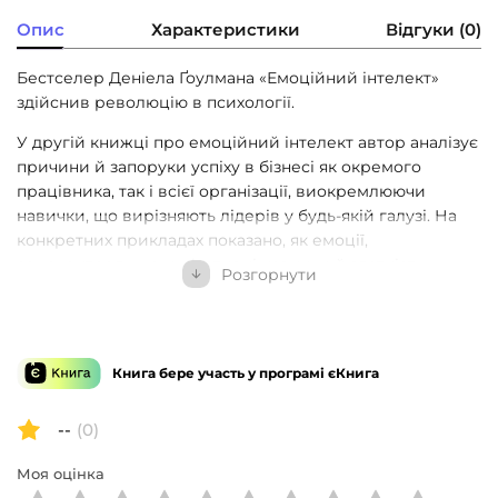
Опис
Характеристики
Відгуки (0)
Бестселер Деніела Ґоулмана «Емоційний інтелект»
здійснив революцію в психології.
У другій книжці про емоційний інтелект автор аналізує
причини й запоруки успіху в бізнесі як окремого
працівника, так і всієї організації, виокремлюючи
навички, що вирізняють лідерів у будь-якій галузі. На
конкретних прикладах показано, як емоції,
самоконтроль, комунікативні навички й здатність
Розгорнути
працювати в команді — тобто емоційний інтелект —
впливають на успіх у житті та бізнесі. На думку автора,
це важливіше за IQ, науковий ступінь та життєвий
досвід. І що вища посада людини, то вагоміші ці
Книга бере участь у програмі єКнига
навички.
Ґоулман наголошує на тому, що всі ми маємо потенціал
--
(0)
для розвитку емоційного інтелекту на будь-якому етапі
Моя оцінка
нашої кар’єри, а також дає нам рекомендації щодо