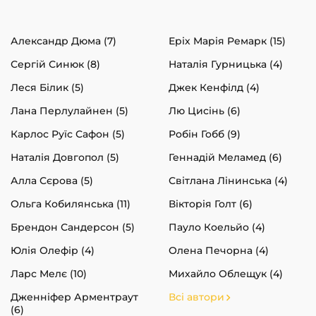
Александр Дюма (7)
Еріх Марія Ремарк (15)
Сергій Синюк (8)
Наталія Гурницька (4)
Леся Білик (5)
Джек Кенфілд (4)
Лана Перлулайнен (5)
Лю Цисінь (6)
Карлос Руїс Сафон (5)
Робін Гобб (9)
Наталія Довгопол (5)
Геннадій Меламед (6)
Алла Сєрова (5)
Світлана Лінинська (4)
Ольга Кобилянська (11)
Вікторія Голт (6)
Брендон Сандерсон (5)
Пауло Коельйо (4)
Юлія Олефір (4)
Олена Печорна (4)
Ларс Мелє (10)
Михайло Облещук (4)
Дженніфер Арментраут
Всі автори
(6)