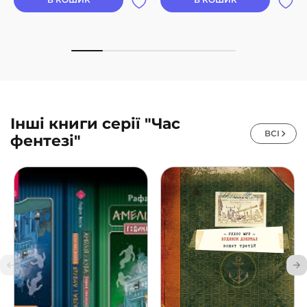
Інші книги серії "Час
ВСІ
фентезі"