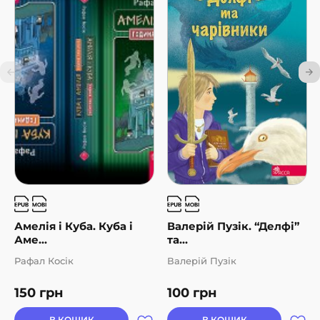
Амелія і Куба. Куба і
Валерій Пузік. “Делфі”
Аме...
та...
Рафал Косік
Валерій Пузік
150
грн
100
грн
В КОШИК
В КОШИК