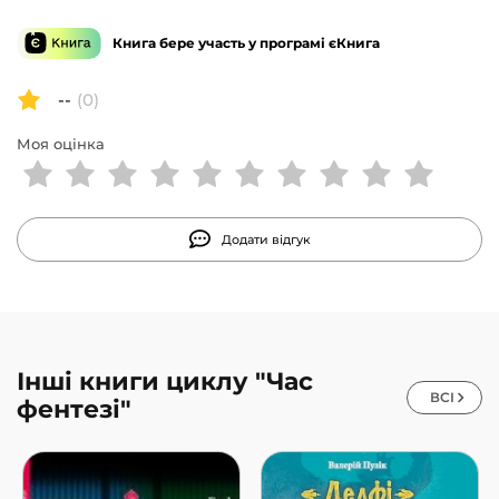
мовами. Критики називають цю серію «польським
Гаррі Поттером».За мотивами другої книги серії
Книга бере участь у програмі єКнига
«Фелікс, Нет і Ніка та теоретично можлива катастрофа»
знято фільм, прем’єра якого відбулася 28 вересня 2012
--
(0)
року.
Моя оцінка
Додати відгук
Інші книги циклу "Час
ВСІ
фентезі"