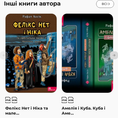
Інші книги автора
ВСІ
Фелікс Нет і Ніка та
Амелія і Куба. Куба і
мале...
Аме...