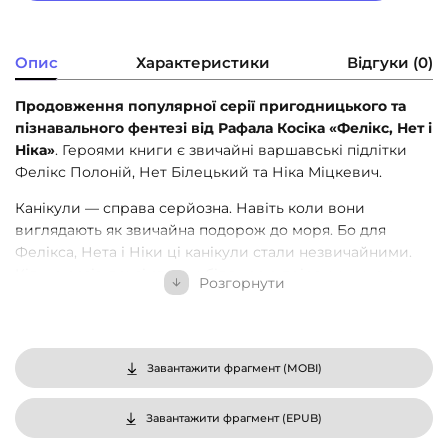
Опис
Характеристики
Відгуки (0)
Продовження популярної серії пригодницького та
пізнавального фентезі від Рафала Косіка «Фелікс, Нет і
Ніка»
. Героями книги є звичайні варшавські підлітки
Фелікс Полоній, Нет Білецький та Ніка Міцкевич.
Канікули — справа серйозна. Навіть коли вони
виглядають як звичайна подорож до моря. Бо для
Фелікса, Нета і Ніки ці канікули стали незвичайними.
Кілька разів друзі стояли біля краю прірви, уникаючи
Розгорнути
ТМК — теоретично можливої катастрофи — та
захищаючись від неї. До того ж вони переконались, що
неможлива машина часу насправді існує…
Завантажити фрагмент (
MOBI
)
Чому варто читати: Книги про пригоди друзів Фелікса,
Нета і Ніки стали бестселером не лише у Польщі, а й
далеко за її межами. Крім української вони вже
Завантажити фрагмент (
EPUB
)
перекладені литовською, угорською та чеською