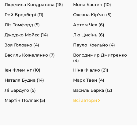
Людмила Кондратова (16)
Мона Кастен (10)
Рей Бредбері (11)
Оксана Кір'ян (5)
Ліз Томфорд (5)
Артем Чех (6)
Джоджо Мойєс (14)
Лю Цисінь (6)
Зоя Головко (4)
Пауло Коельйо (4)
Василь Кожелянко (7)
Володимир Дмитренко
(4)
Ієн Флемінг (10)
Ніна Фіалко (21)
Наталя Будна (14)
Марк Твен (4)
Лі Бардуґо (5)
Василь Барка (12)
Мартін Поллак (5)
Всі автори