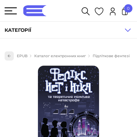
0
У кошику немає товарів.
КАТЕГОРІЇ
Художня література (1854)
EPUB
Каталог електронних книг
Підліткове фентезі
Книги для дітей (836)
Книги для підлітків (240)
Науково-популярна література (1015)
Навчальна література та посібники (527)
Енциклопедії, довідники, словники (55)
Подарункові сертифікати (1)