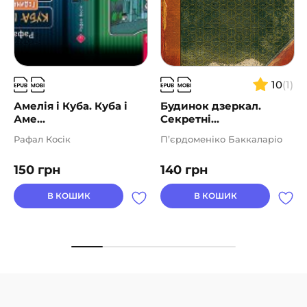
10
(1)
Амелія і Куба. Куба і
Будинок дзеркал.
Аме...
Секретні...
Рафал Косік
П’єрдоменіко Баккаларіо
150
грн
140
грн
В КОШИК
В КОШИК