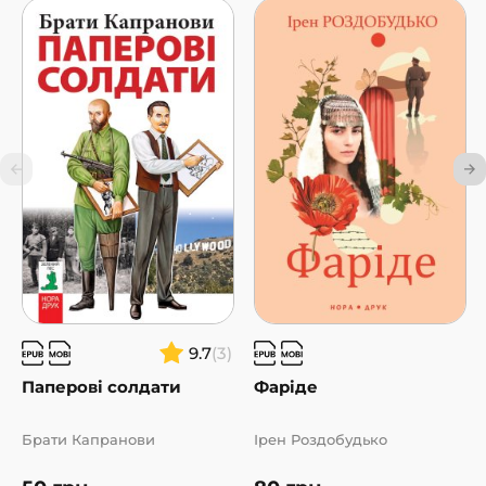
9.7
(3)
Паперові солдати
Фаріде
Брати Капранови
Ірен Роздобудько