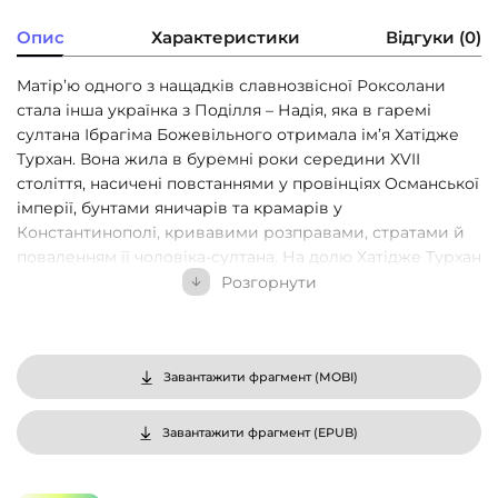
Опис
Характеристики
Відгуки (0)
Матір’ю одного з нащадків славнозвісної Роксолани
стала інша українка з Поділля – Надія, яка в гаремі
султана Ібрагіма Божевільного отримала ім’я Хатідже
Турхан. Вона жила в буремні роки середини XVII
століття, насичені повстаннями у провінціях Османської
імперії, бунтами яничарів та крамарів у
Константинополі, кривавими розправами, стратами й
поваленням її чоловіка-султана. На долю Хатідже Турхан
випало чимало випробувань та труднощів. Але як
Розгорнути
дружина правителя, а згодом і регент малолітнього
султана Мехмеда Четвертого, вона їх стійко
переборювала. За правління сина Хатідже українські
козаки на чолі з Богданом Хмельницьким та Петром
Завантажити фрагмент (
MOBI
)
Дорошенком у боротьбі за єдину вільну Україну
отримали османський протекторат та діяли спільно з
Завантажити фрагмент (
EPUB
)
яничарами і кримськотатарським військом проти
польського й московського гніту. На жаль, постать цієї