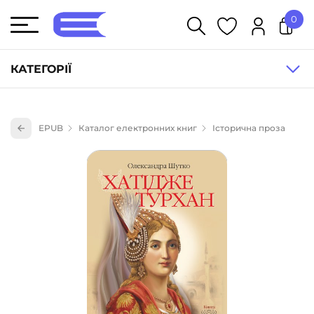
0
У кошику немає товарів.
КАТЕГОРІЇ
Художня література (1854)
EPUB
Каталог електронних книг
Історична проза
Книги для дітей (836)
Книги для підлітків (240)
Науково-популярна література (1015)
Навчальна література та посібники (527)
Енциклопедії, довідники, словники (55)
Подарункові сертифікати (1)