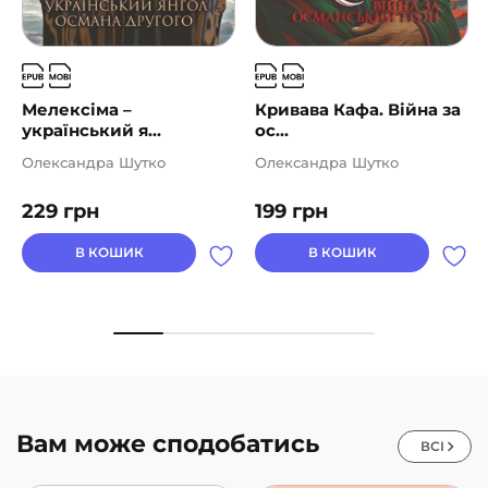
Мелексіма –
Кривава Кафа. Війна за
український я...
ос...
Олександра Шутко
Олександра Шутко
229
грн
199
грн
В КОШИК
В КОШИК
Вам може сподобатись
ВСІ