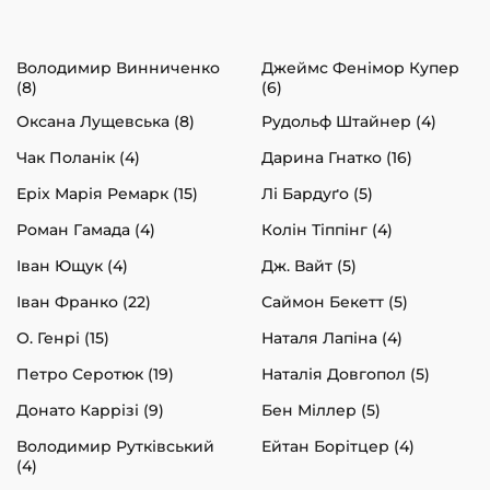
Володимир Винниченко
Джеймс Фенімор Купер
(8)
(6)
Оксана Лущевська (8)
Рудольф Штайнер (4)
Чак Поланік (4)
Дарина Гнатко (16)
Еріх Марія Ремарк (15)
Лі Бардуґо (5)
Роман Гамада (4)
Колін Тіппінг (4)
Іван Ющук (4)
Дж. Вайт (5)
Іван Франко (22)
Саймон Бекетт (5)
О. Генрі (15)
Наталя Лапіна (4)
Петро Серотюк (19)
Наталія Довгопол (5)
Донато Каррізі (9)
Бен Міллер (5)
Володимир Рутківський
Ейтан Борітцер (4)
(4)