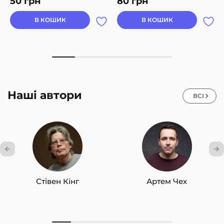
50
грн
80
грн
В КОШИК
В КОШИК
Наші автори
ВСІ
Стівен Кінг
Артем Чех