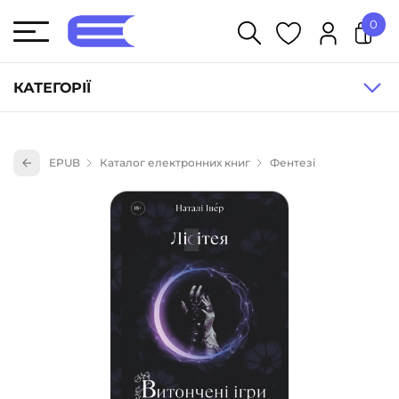
0
У кошику немає товарів.
КАТЕГОРІЇ
Художня література (1854)
EPUB
Каталог електронних книг
Фентезі
Книги для дітей (833)
Книги для підлітків (240)
Науково-популярна література (1015)
Навчальна література та посібники (527)
Енциклопедії, довідники, словники (55)
Подарункові сертифікати (1)