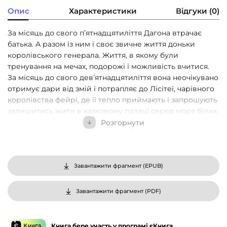
Опис
Характеристики
Відгуки (0)
За місяць до свого пʼятнадцятиліття Дагона втрачає
батька. А разом із ним і своє звичне життя доньки
королівського генерала. Життя, в якому були
тренування на мечах, подорожі і можливість вчитися.
За місяць до свого девʼятнадцятиліття вона неочікувано
отримує дари від змій і потрапляє до Лісітеї, чарівного
королівства фейрі, де її тепло приймають і запрошують
залишитись жити в казковому палаці серед моря білих
квітів. З дитинства закохана у трави, Дагона тішиться
Розгорнути
дізнатись, що може розвивати свої зміїні дари в саду
отруйних рослин і майстерні еліксирів. Ще вона знову
бере у руки меч і тренується майже щодня із сильним
досвідченим воїном. І робить це не лише тому, що дуже
Завантажити фрагмент (
EPUB
)
полюбляє — на неї чекають чотири випробування у
“головного зла королівства”, Моракса, які є частиною
Завантажити фрагмент (
PDF
)
угоди, укладеної з тим, для кого вигода — понад усе.
Книга бере участь у програмі єКнига