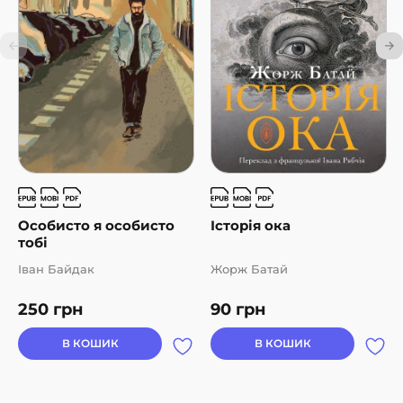
Особисто я особисто
Історія ока
тобі
Іван Байдак
Жорж Батай
250
грн
90
грн
В КОШИК
В КОШИК