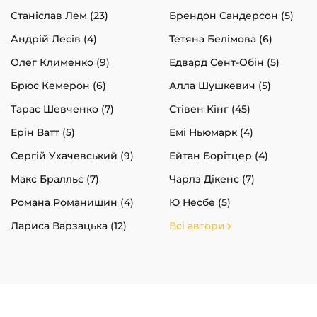
Станіслав Лем (23)
Брендон Сандерсон (5)
Андрій Лесів (4)
Тетяна Белімова (6)
Олег Клименко (9)
Едвард Сент-Обін (5)
Брюс Кемерон (6)
Алла Шушкевич (5)
Тарас Шевченко (7)
Стівен Кінг (45)
Ерін Ватт (5)
Емі Ньюмарк (4)
Сергій Ухачевський (9)
Ейтан Борітцер (4)
Макс Бралльє (7)
Чарлз Дікенс (7)
Романа Романишин (4)
Ю Несбе (5)
Лариса Варзацька (12)
Всі автори