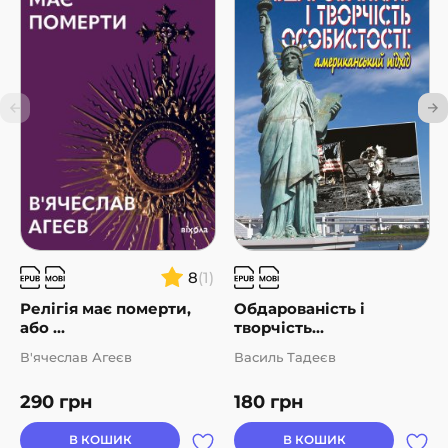
8
(1)
Релігія має померти,
Обдарованість і
або ...
творчість...
В'ячеслав Агеєв
Василь Тадеєв
290
грн
180
грн
В КОШИК
В КОШИК