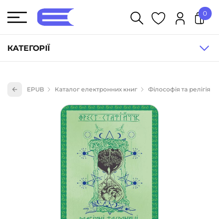
0
У кошику немає товарів.
КАТЕГОРІЇ
Художня література (1854)
EPUB
Каталог електронних книг
Філософія та релігія
Книги для дітей (835)
Книги для підлітків (240)
Науково-популярна література (1015)
Навчальна література та посібники (527)
Енциклопедії, довідники, словники (55)
Подарункові сертифікати (1)