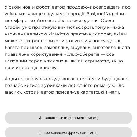
У своїй новій роботі автор продовжує розповідати про
унікальне явище в культурі народів Західної України —
мольфарство, його історію та сьогодення. Орест
Стафійчук є практикуючим мольфаром, тому книжка
насичена великою кількістю практичних порад, які ви
можете з користю використовувати у повсякденні.
Багато примівок, замовлянь, вірувань, виготовлення та
правильне користування мольф-оберегів — ось
неповний перелік тих знань, які ви отримаєте, якщо
прочитаєте цю книжку.
А для поціновувачів художньої літератури буде цікаво
познайомитися з уривками дебютного роману «Дідо
Івасик», котрий автор присвячує карпатській магії.
Завантажити фрагмент (
MOBI
)
Завантажити фрагмент (
EPUB
)