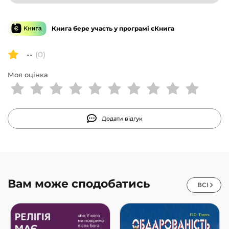
Книга бере участь у програмі єКнига
--
(0)
Моя оцінка
Додати відгук
Вам може сподобатись
ВСІ