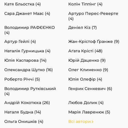
Катя Бльостка (4)
Колін Тіппінг (4)
Сара Джанет Маас (4)
Артуро Перес-Реверте
(4)
Володимир РАФЄЄНКО
Деніел Кіз (7)
(4)
Артур Гейлі (4)
Жан-Крістоф Ґранже (9)
Наталія Гурницька (4)
Аґата Крісті (48)
Юлія Каспарова (14)
Юрій Даценко (9)
Олександра Шутко (16)
Олег Клименко (9)
Роберто Річчі (5)
Юлія Олефір (4)
Володимир Рутківський
Генрик Сенкевич (6)
(4)
Андрій Кокотюха (26)
Любов Долик (4)
Наталя Будна (14)
Марія Лавренюк (5)
Ольга Онишків (4)
Всі автори