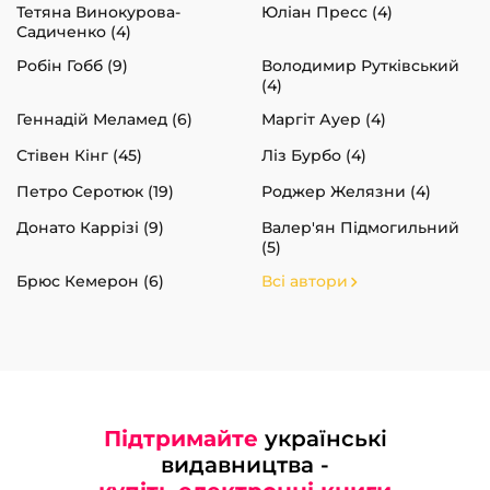
Тетяна Винокурова-
Юліан Пресс (4)
Садиченко (4)
Робін Гобб (9)
Володимир Рутківський
(4)
Геннадій Меламед (6)
Маргіт Ауер (4)
Стівен Кінг (45)
Ліз Бурбо (4)
Петро Серотюк (19)
Роджер Желязни (4)
Донато Каррізі (9)
Валер'ян Підмогильний
(5)
Брюс Кемерон (6)
Всі автори
Підтримайте
українські
видавництва -