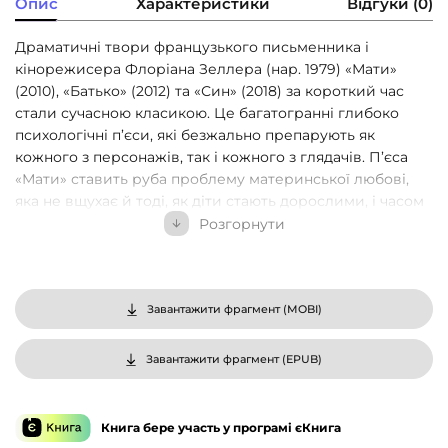
Опис
Характеристики
Відгуки (0)
Драматичні твори французького письменника і
кінорежисера Флоріана Зеллера (нар. 1979) «Мати»
(2010), «Батько» (2012) та «Син» (2018) за короткий час
стали сучасною класикою. Це багатогранні глибоко
психологічні п’єси, які безжально препарують як
кожного з персонажів, так і кожного з глядачів. П’єса
«Мати» ставить руба проблему материнської любові,
яка не вщухає й тоді, як діти стають дорослими, і часом
перетворюється на дошкульну гіперопіку. У «Батькові»
Розгорнути
в щемливій формі йдеться про неминучу старість, яка
чекає на всіх. А «Син» — це гірка притча про
самогубство. За п’єсою «Батько» Ф. Зеллер зняв у
Голлівуді однойменний фільм (2020), який отримав
Завантажити фрагмент (
MOBI
)
«Оскара». Стрічка за п’єсою «Син» побачила світ у 2022
році.
Завантажити фрагмент (
EPUB
)
Книга бере участь у програмі єКнига