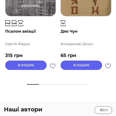
Псалом авіації
Дяо Чун
Сергій Жадан
Володимир Дячун
315
грн
65
грн
В КОШИК
В КОШИК
Наші автори
ВСІ