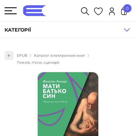
0
У кошику немає товарів.
КАТЕГОРІЇ
Художня література (1854)
EPUB
Каталог електронних книг
Книги для дітей (835)
Поезія, п‘єси, сценарії
Книги для підлітків (240)
Науково-популярна література (1015)
Навчальна література та посібники (527)
Енциклопедії, довідники, словники (55)
Подарункові сертифікати (1)