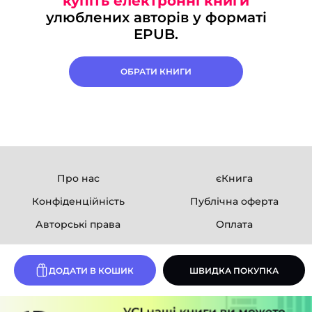
купіть електронні книги
улюблених авторів у форматі
EPUB.
ОБРАТИ КНИГИ
Про нас
єКнига
Конфіденційність
Публічна оферта
Авторські права
Оплата
Ми в соцмережах
ДОДАТИ В КОШИК
ШВИДКА ПОКУПКА
Розробка сайту