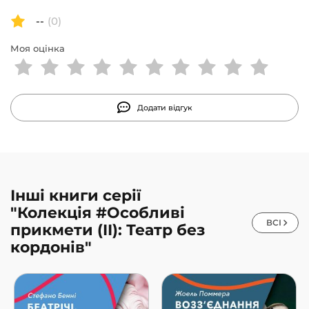
--
(0)
Моя оцінка
Додати відгук
Інші книги серії
"Колекція #Особливі
ВСІ
прикмети (II): Театр без
кордонів"