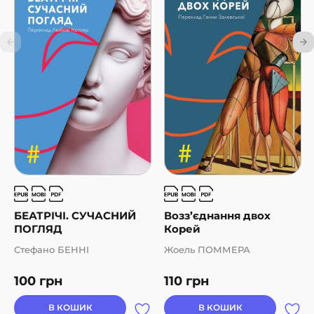
БЕАТРІЧІ. СУЧАСНИЙ
Возз’єднання двох
ПОГЛЯД
Корей
Стефано БЕННІ
Жоель ПОММЕРА
100
грн
110
грн
В КОШИК
В КОШИК