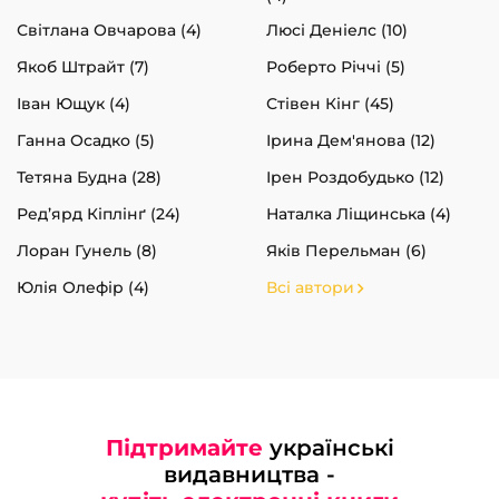
Світлана Овчарова (4)
Люсі Деніелс (10)
Якоб Штрайт (7)
Роберто Річчі (5)
Іван Ющук (4)
Стівен Кінг (45)
Ганна Осадко (5)
Ірина Дем'янова (12)
Тетяна Будна (28)
Ірен Роздобудько (12)
Ред’ярд Кіплінґ (24)
Наталка Ліщинська (4)
Лоран Гунель (8)
Яків Перельман (6)
Юлія Олефір (4)
Всі автори
Підтримайте
українські
видавництва -