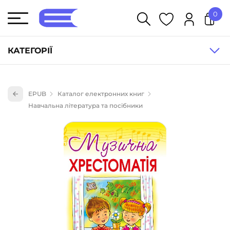
0
У кошику немає товарів.
КАТЕГОРІЇ
Художня література (1854)
EPUB
Каталог електронних книг
Книги для дітей (835)
Навчальна література та посібники
Книги для підлітків (240)
Науково-популярна література (1015)
Навчальна література та посібники (527)
Енциклопедії, довідники, словники (55)
Подарункові сертифікати (1)