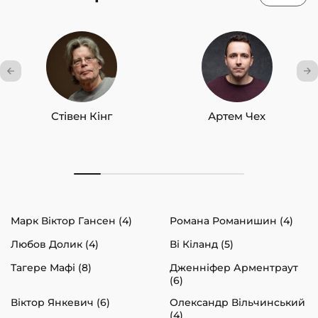
Стівен Кінг
Артем Чех
Марк Віктор Гансен (4)
Романа Романишин (4)
Любов Долик (4)
Ві Кіланд (5)
Тагере Мафі (8)
Дженніфер Арментраут
(6)
Віктор Янкевич (6)
Олександр Вільчинський
(4)