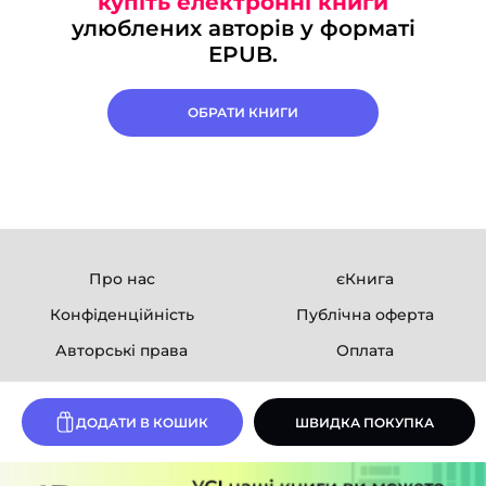
купіть електронні книги
улюблених авторів у форматі
EPUB.
ОБРАТИ КНИГИ
Про нас
єКнига
Конфіденційність
Публічна оферта
Авторські права
Оплата
Ми в соцмережах
ДОДАТИ В КОШИК
ШВИДКА ПОКУПКА
Розробка сайту