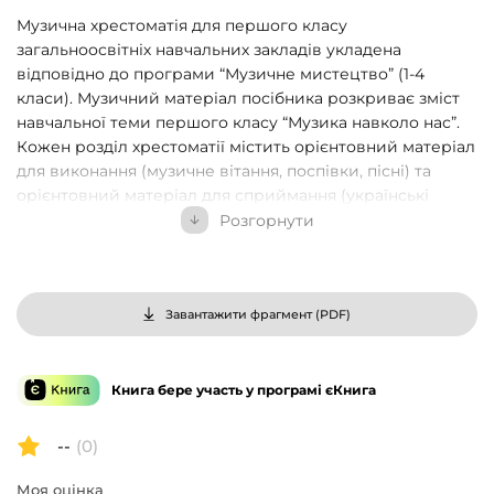
Музична хрестоматія для першого класу
загальноосвітніх навчальних закладів укладена
відповідно до програми “Музичне мистецтво” (1-4
класи). Музичний матеріал посібника розкриває зміст
навчальної теми першого класу “Музика навколо нас”.
Кожен розділ хрестоматії містить орієнтовний матеріал
для виконання (музичне вітання, поспівки, пісні) та
орієнтовний матеріал для сприймання (українські
народні пісні, танці, фортепіанні твори українських та
Розгорнути
зарубіжних композиторів). Музична хрестоматія
розрахована на вчителів музики загальноосвітніх
навчальних закладів та учнів, керівників хорів,
студентів педвузів, вчителів спеціалізованих шкіл з
Завантажити фрагмент (
PDF
)
поглибленим вивченням музики.
Книга бере участь у програмі єКнига
--
(0)
Моя оцінка