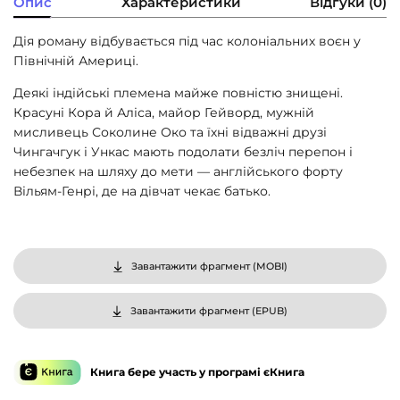
Опис
Характеристики
Відгуки (0)
Дія роману відбувається під час колоніальних воєн у
Північній Америці.
Деякі індійські племена майже повністю знищені.
Красуні Кора й Аліса, майор Гейворд, мужній
мисливець Соколине Око та їхні відважні друзі
Чингачгук і Ункас мають подолати безліч перепон і
небезпек на шляху до мети — англійського форту
Вільям-Генрі, де на дівчат чекає батько.
Завантажити фрагмент (
MOBI
)
Завантажити фрагмент (
EPUB
)
Книга бере участь у програмі єКнига