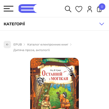
0
У кошику немає товарів.
КАТЕГОРІЇ
Художня література (1854)
EPUB
Каталог електронних книг
Книги для дітей (835)
Дитяча проза, антології
Книги для підлітків (240)
Науково-популярна література (1015)
Навчальна література та посібники (527)
Енциклопедії, довідники, словники (55)
Подарункові сертифікати (1)