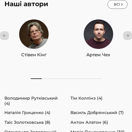
Наші автори
ВСІ
Стівен Кінг
Артем Чех
Володимир Рутківський
Тім Коллінз (4)
(4)
Наталія Гриценко (4)
Василь Добрянський (7)
Таіс Золотковська (8)
Антон Алатон (6)
Олександр Задорожній
Марія Пономаренко (30)