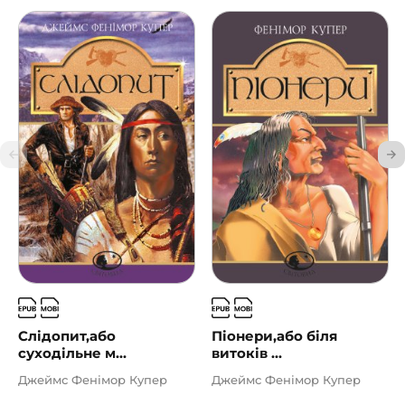
Слідопит,або
Піонери,або біля
суходільне м...
витоків ...
Джеймс Фенімор Купер
Джеймс Фенімор Купер