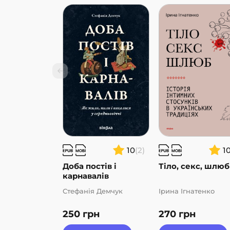
10
(2)
1
Доба постів і
Тіло, секс, шлюб
карнавалів
Стефанія Демчук
Ірина Ігнатенко
250
грн
270
грн