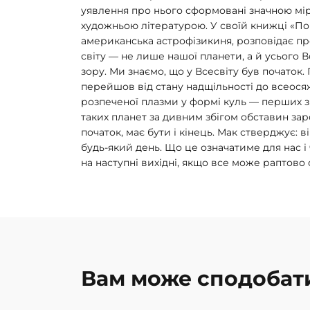
уявлення про нього сформовані значною мі
художньою літературою. У своїй книжці «По
американська астрофізикиня, розповідає пр
світу — не лише нашої планети, а й усього В
зору. Ми знаємо, що у Всесвіту був початок.
перейшов від стану надщільності до всеося
розпеченої плазми у формі куль — перших зір
таких планет за дивним збігом обставин зар
початок, має бути і кінець. Мак стверджує: в
будь-який день. Що це означатиме для нас і
на наступні вихідні, якщо все може раптово
Вам може сподобат