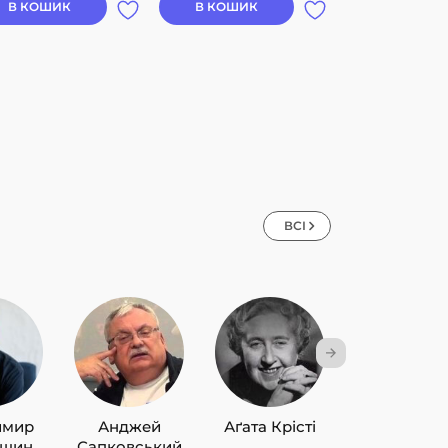
В КОШИК
В КОШИК
В КОШИК
ВСІ
имир
Анджей
Аґата Крісті
Лю Цисін
ишин
Сапковський