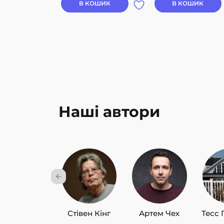
В КОШИК
В КОШИК
Наші автори
Стівен Кінг
Артем Чех
Тесс 