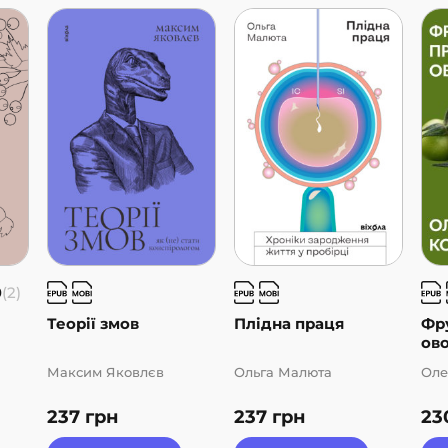
0
(2)
Теорії змов
Плідна праця
Фр
ово
Максим Яковлєв
Ольга Малюта
Оле
237
грн
237
грн
23