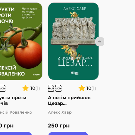
10
(1)
10
(1)
укти проти
А потім прийшов
Пташина іст
чів
Цезар…
ксій Коваленко
Алекс Хавр
Наталія Атама
0
грн
250
грн
210
грн