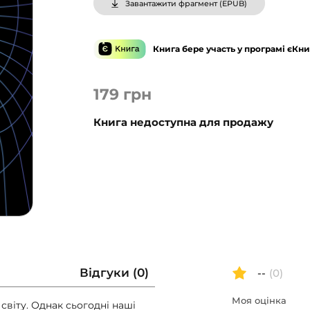
Завантажити фрагмент (
EPUB
)
Книга бере участь у програмі єКни
179
грн
Книга недоступна для продажу
Відгуки (0)
--
(0)
Моя оцінка
світу. Однак сьогодні наші