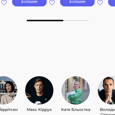
В КОШИК
В КОШИК
Ґеррітсен
Макс Кідрук
Катя Бльостка
Волод
Станч