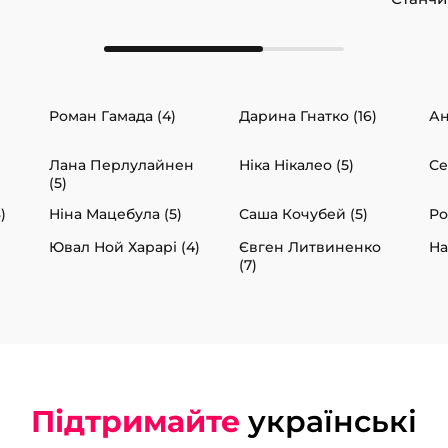
Роман Гамада (4)
Дарина Гнатко (16)
Ан
Лана Перлулайнен
Ніка Нікалео (5)
Се
(5)
)
Ніна Мацебула (5)
Саша Кочубей (5)
Ро
Ювал Ной Харарі (4)
Євген Литвиненко
На
(7)
Підтримайте
українські