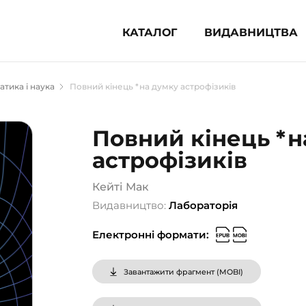
КАТАЛОГ
ВИДАВНИЦТВА
ня література (1854)
тика і наука
Повний кінець *на думку астрофізиків
 для дітей (833)
 для підлітків (240)
Повний кінець *н
во-популярна література (1015)
астрофізиків
альна література та посібники
Кейті Мак
клопедії, довідники, словники
Видавництво:
Лабораторія
ункові сертифікати (1)
Електронні формати:
Завантажити фрагмент (
MOBI
)