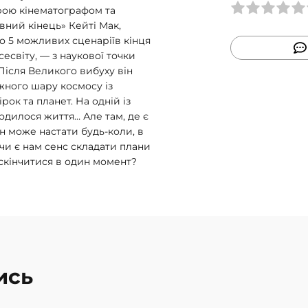
рою кінематографом та
вний кінець» Кейті Мак,
о 5 можливих сценаріїв кінця
сесвіту, — з наукової точки
 Після Великого вибуху він
жного шару космосу із
ок та планет. На одній із
одилося життя… Але там, де є
ін може настати будь-коли, в
 чи є нам сенс складати плани
 скінчитися в один момент?
ись