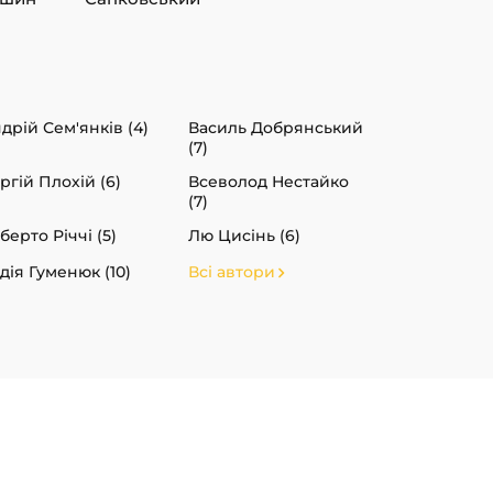
дрій Сем'янків (4)
Василь Добрянський
(7)
ргій Плохій (6)
Всеволод Нестайко
(7)
берто Річчі (5)
Лю Цисінь (6)
дія Гуменюк (10)
Всі автори