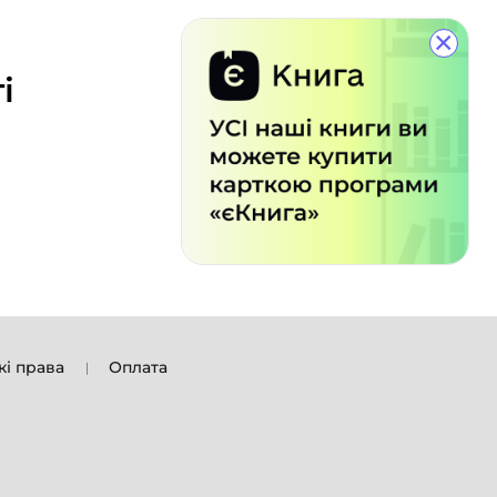
×
і
кі права
Оплата