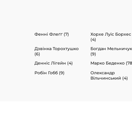
Фенні Флеґґ (7)
Хорхе Луїс Борхес
(4)
Дзвінка Торохтушко
Богдан Мельничук
(6)
(9)
Денніс Лігейн (4)
Марко Беденко (78
Робін Гобб (9)
Олександр
Вільчинський (4)