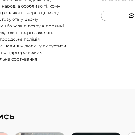
народ, а особливо ті, кому
трапляють і через це місце
ештовують у цьому
 або ж за підозру в провині,
их, тож підозри заходять
городська поліція
е невинну людину випустити
ю по царгородських
ільне сортування
ись