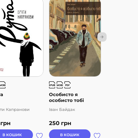
та
Особисто я
Пригоди в Б
особисто тобі
заплав...
ти Капранови
Іван Байдак
Марія Понома
0
грн
250
грн
139
грн
В КОШИК
В КОШИК
В КОШИК