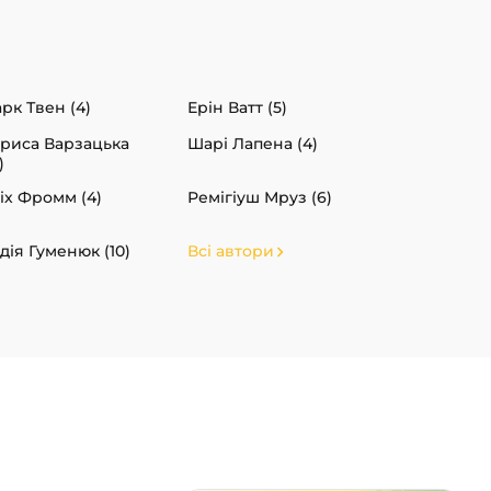
рк Твен (4)
Ерін Ватт (5)
риса Варзацька
Шарі Лапена (4)
)
іх Фромм (4)
Ремігіуш Мруз (6)
дія Гуменюк (10)
Всі автори