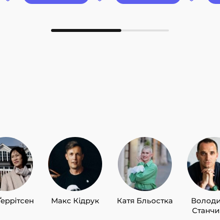
Ґеррітсен
Макс Кідрук
Катя Бльостка
Волод
Станч