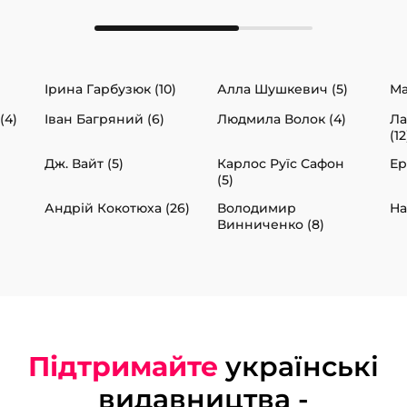
Ірина Гарбузюк (10)
Алла Шушкевич (5)
Ма
(4)
Іван Багряний (6)
Людмила Волок (4)
Ла
(12
Дж. Вайт (5)
Карлос Руїс Сафон
Ер
(5)
Андрій Кокотюха (26)
Володимир
На
Винниченко (8)
Підтримайте
українські
видавництва -