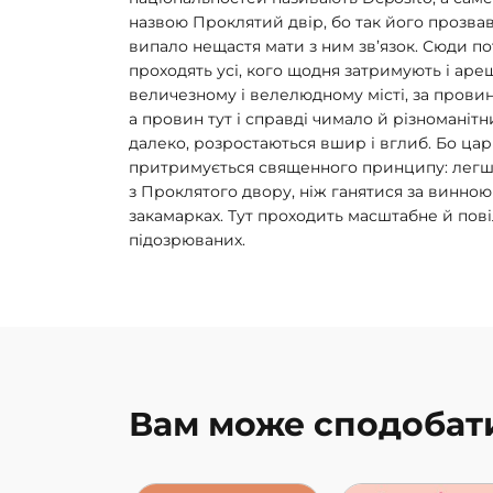
назвою Проклятий двір, бо так його прозвав 
випало нещастя мати з ним зв’язок. Сюди по
проходять усі, кого щодня затримують і ар
величезному і велелюдному місті, за провину
а провин тут і справді чимало й різноманітн
далеко, розростаються вшир і вглиб. Бо цар
притримується священного принципу: легш
з Проклятого двору, ніж ганятися за винно
закамарках. Тут проходить масштабне й пов
підозрюваних.
Вам може сподобат