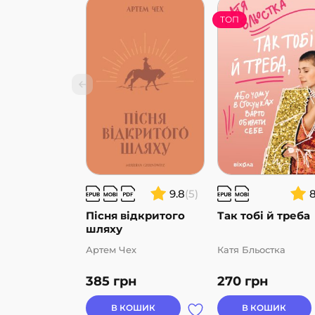
ТОП
9.8
(5)
Пісня відкритого
Так тобі й треба
шляху
Артем Чех
Катя Бльостка
385
грн
270
грн
В КОШИК
В КОШИК