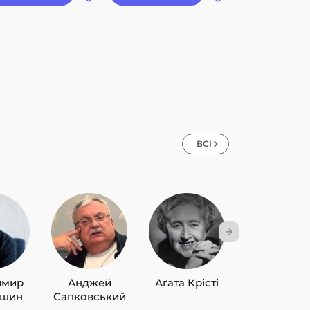
ВСІ
имир
Анджей
Аґата Крісті
Лю Цисін
ишин
Сапковський