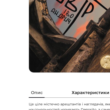
Опис
Характеристики
Це ціле містечко арештантів і наглядачів, як
національностей називають Deposito, а саме