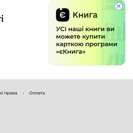
×
і
кі права
Оплата