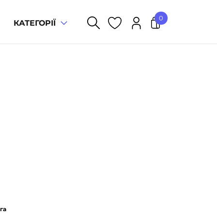
0
КАТЕГОРІЇ
У кошику немає товарів.
га