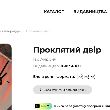
КАТАЛОГ
ВИДАВНИЦТВА
ня література (1854)
я література
Проклятий двір
 для дітей (833)
 для підлітків (240)
Проклятий двір
во-популярна література (1015)
альна література та посібники
Іво Андрич
Видавництво:
Книги-ХХІ
клопедії, довідники, словники
Електронні формати:
ункові сертифікати (1)
Завантажити фрагмент (
PDF
)
Книга бере участь у програмі єКни