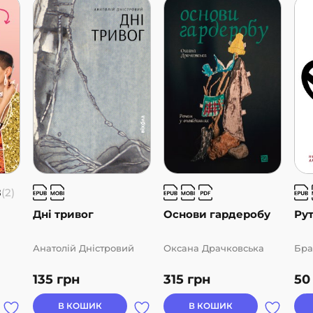
8
(2)
Дні тривог
Основи гардеробу
Ру
Анатолій Дністровий
Оксана Драчковська
Бра
135
грн
315
грн
5
В КОШИК
В КОШИК