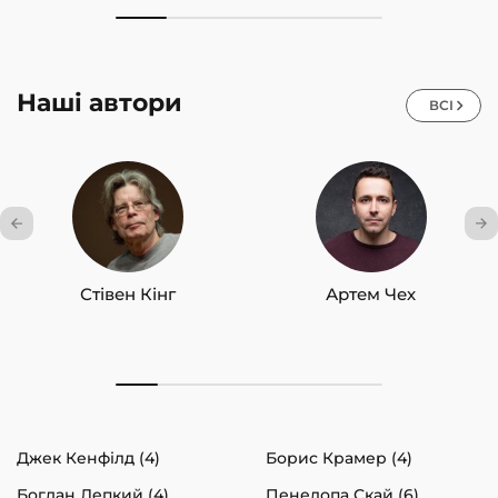
Наші автори
ВСІ
Стівен Кінг
Артем Чех
Джек Кенфілд (4)
Борис Крамер (4)
Богдан Лепкий (4)
Пенелопа Скай (6)