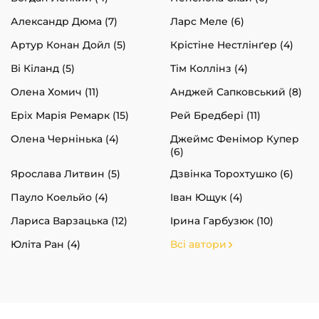
Александр Дюма (7)
Ларс Меле (6)
Артур Конан Дойл (5)
Крістіне Нестлінґер (4)
Ві Кіланд (5)
Тім Коллінз (4)
Олена Хомич (11)
Анджей Сапковський (8)
Еріх Марія Ремарк (15)
Рей Бредбері (11)
Олена Чернінька (4)
Джеймс Фенімор Купер
(6)
Ярослава Литвин (5)
Дзвінка Торохтушко (6)
Пауло Коельйо (4)
Іван Ющук (4)
Лариса Варзацька (12)
Ірина Гарбузюк (10)
Юліта Ран (4)
Всі автори