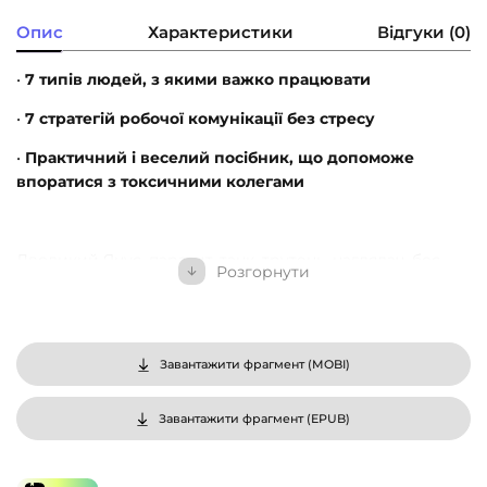
Опис
Характеристики
Відгуки (0)
•
7 типів людей, з якими важко працювати
•
7 стратегій робочої комунікації без стресу
•
Практичний і веселий посібник, що допоможе
впоратися з токсичними колегами
Дволикий Янус, паразит, танк, трутень, наглядач, бос-
Розгорнути
недбайло, газлайтер — це не химерні міфічні істоти, а
цілком реальні колеги, які роблять життя нестерпним.
Соціальна психологиня Тесса Вест розповідає, як діяти,
аби не з’їхати з глузду і не покинути роботу через
Завантажити фрагмент (
MOBI
)
токсичних колег. Час використати тактику токсичного
колеги проти нього!
Завантажити фрагмент (
EPUB
)
Авторка розкаже про: налаштування робочої
комунікації з нестерпними сусідами в офісі;