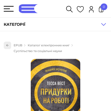
0
У кошику немає товарів.
КАТЕГОРІЇ
Художня література (1854)
EPUB
Каталог електронних книг
Книги для дітей (835)
Суспільство та соціальні науки
Книги для підлітків (240)
Науково-популярна література (1015)
Навчальна література та посібники (527)
Енциклопедії, довідники, словники (55)
Подарункові сертифікати (1)