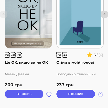
6.5
(6)
Це ОК, якщо ви не ОК
Стіни в моїй голові
Меґан Девайн
Володимир Станчишин
200
грн
237
грн
В КОШИК
В КОШИК