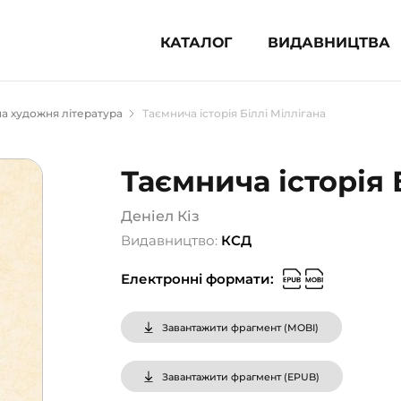
КАТАЛОГ
ВИДАВНИЦТВА
ня література (1854)
а художня література
Таємнича історія Біллі Міллігана
 для дітей (835)
 для підлітків (240)
Таємнича історія 
во-популярна література (1015)
альна література та посібники
Деніел Кіз
Видавництво:
КСД
клопедії, довідники, словники
Електронні формати:
ункові сертифікати (1)
Завантажити фрагмент (
MOBI
)
Завантажити фрагмент (
EPUB
)