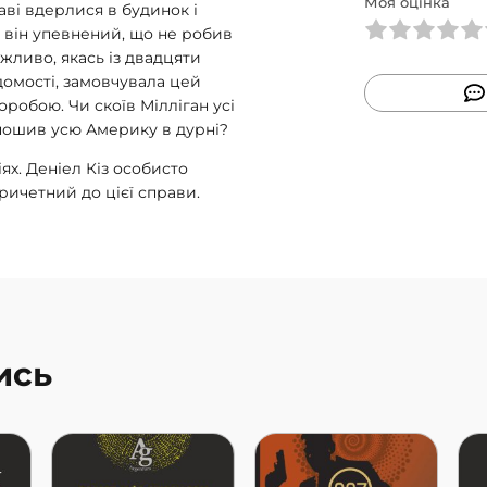
Моя оцінка
аві вдерлися в будинок і
е він упевнений, що не робив
жливо, якась із двадцяти
домості, замовчувала цей
оробою. Чи скоїв Мілліган усі
 пошив усю Америку в дурні?
ях. Деніел Кіз особисто
 причетний до цієї справи.
ись