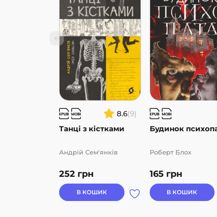
8.6
(9)
Танці з кістками
Будинок психоп
Андрій Сем'янків
Роберт Блох
252
грн
165
грн
В КОШИК
В КОШИК