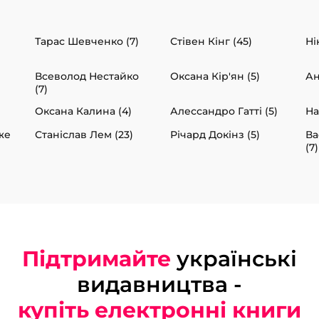
Тарас Шевченко (7)
Стівен Кінг (45)
Ні
Всеволод Нестайко
Оксана Кір'ян (5)
Ан
(7)
Оксана Калина (4)
Алессандро Гатті (5)
На
же
Станіслав Лем (23)
Річард Докінз (5)
Ва
(7)
Підтримайте
українські
видавництва -
купіть електронні книги