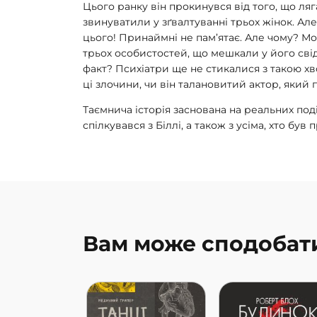
Цього ранку він прокинувся від того, що ляг
звинуватили у зґвалтуванні трьох жінок. Ал
цього! Принаймні не пам’ятає. Але чому? Мо
трьох особистостей, що мешкали у його сві
факт? Психіатри ще не стикалися з такою хв
ці злочини, чи він талановитий актор, який
Таємнича історія заснована на реальних поді
спілкувався з Біллі, а також з усіма, хто був
Вам може сподобат