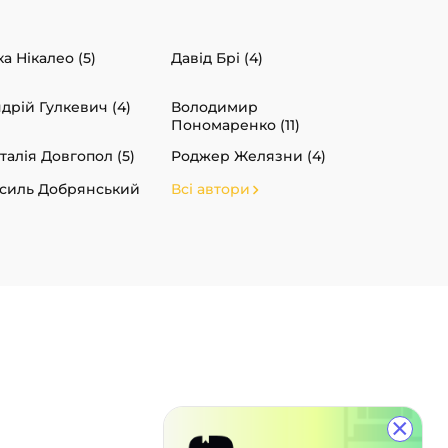
ка Нікалео (5)
Давід Брі (4)
дрій Гулкевич (4)
Володимир
Пономаренко (11)
талія Довгопол (5)
Роджер Желязни (4)
силь Добрянський
Всі автори
×