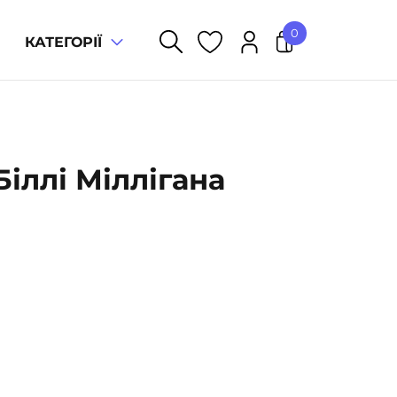
0
КАТЕГОРІЇ
У кошику немає товарів.
Біллі Міллігана