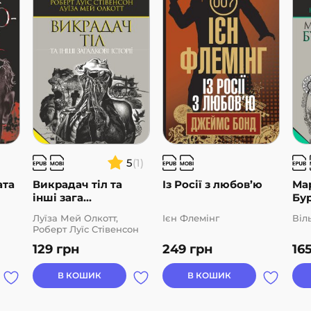
5
(1)
ата
Викрадач тіл та
Із Росії з любов’ю
Ма
інші зага...
Бур
Луїза Мей Олкотт,
Ієн Флемінг
Віл
Роберт Луїс Стівенсон
129
грн
249
грн
16
В КОШИК
В КОШИК