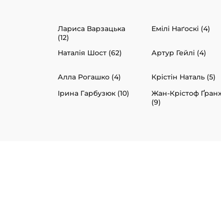
Лариса Варзацька
Емілі Наґоскі (4)
(12)
Наталія Шост (62)
Артур Гейлі (4)
Алла Рогашко (4)
Крістін Наталь (5)
Ірина Гарбузюк (10)
Жан-Крістоф Ґран
(9)