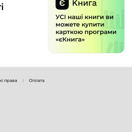
і
кі права
Оплата