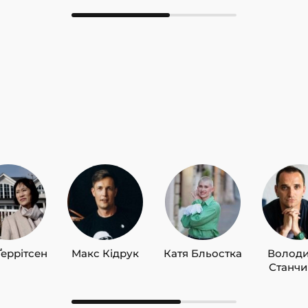
Ґеррітсен
Макс Кідрук
Катя Бльостка
Волод
Станч