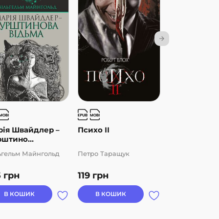
рія Швайдлер –
Психо ІІ
Чорний пав
штино...
ьгельм Майнгольд
Петро Таращук
Єремія Готгел
5
грн
119
грн
106
грн
В КОШИК
В КОШИК
В КОШИК