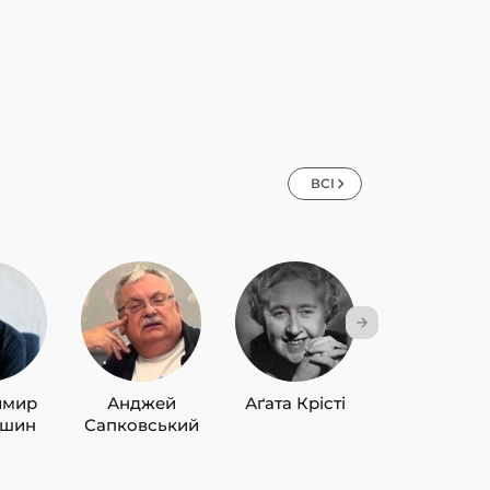
ВСІ
имир
Анджей
Аґата Крісті
Лю Цисін
ишин
Сапковський