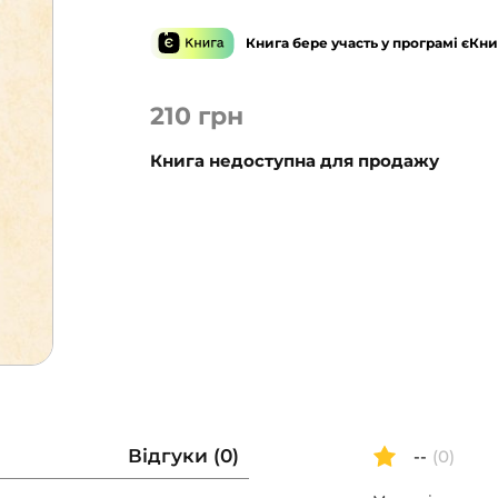
Книга бере участь у програмі єКни
210
грн
Книга недоступна для продажу
Відгуки (0)
--
(0)