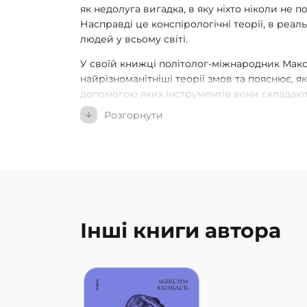
як недолуга вигадка, в яку ніхто ніколи не п
Насправді це конспірологічні теорії, в реал
людей у всьому світі.
У своїй книжці політолог-міжнародник Мак
найрізноманітніші теорії змов та пояснює, як
допомогою яких інструментів вони складают
Розгорнути
Масони, євреї та рептилоїди. COVID-19 і Шве
Некрокомуністи й мультиплікатори-змовник
ефект Даннінга‒Крюґера? Чому потонув «Тита
мандрівники в часі?
Максим розповідає про змови у спорті та на
принцеси Діани, перемогу Обами на вибора
погодою, а також про те, що Римську імпері
Інші книги автора
Інквізиція, а Україну — масони. За допомог
зможете перевірити, чи схильні самі вірити 
та зрозумієте, як сконструювати власну.