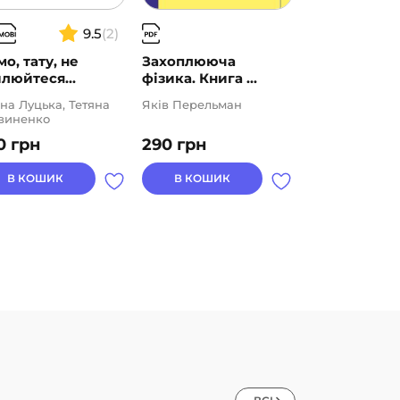
9.5
(2)
о, тату, не
Захоплююча
Захоплююч
люйтеся...
фізика. Книга ...
фізика. Книга
на Луцька, Тетяна
Яків Перельман
Яків Перельм
виненко
0
грн
290
грн
290
грн
В КОШИК
В КОШИК
В КОШИК