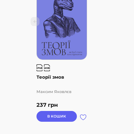
Теорії змов
Максим Яковлєв
237
грн
В КОШИК