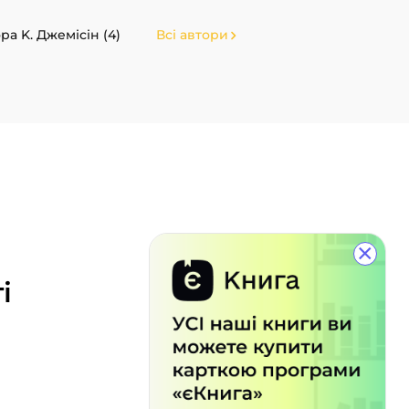
ра K. Джемісін (4)
Всі автори
×
і