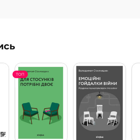
ись
ТОП