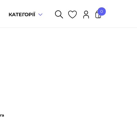
0
КАТЕГОРІЇ
У кошику немає товарів.
га