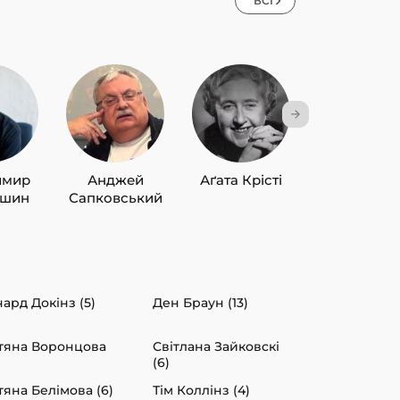
ВСІ
имир
Анджей
Аґата Крісті
Лю Цисін
ишин
Сапковський
чард Докінз (5)
Ден Браун (13)
тяна Воронцова
Світлана Зайковскі
)
(6)
тяна Белімова (6)
Тім Коллінз (4)