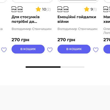
10
(2)
9
(1)
?
Для стосунків
Емоційні гойдалки
Мам
потрібні дв...
війни
хви
ка
Володимир Станчишин
Володимир Станчишин
Оле
Лог
270
грн
270
грн
27
В КОШИК
В КОШИК