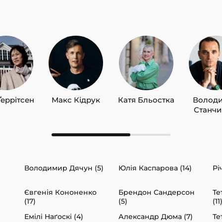
Ґеррітсен
Макс Кідрук
Катя Бльостка
Волод
Станч
Володимир Дячун (5)
Юлія Каспарова (14)
Рі
Євгенія Кононенко
Брендон Сандерсон
Те
(17)
(5)
(11
Емілі Наґоскі (4)
Александр Дюма (7)
Те