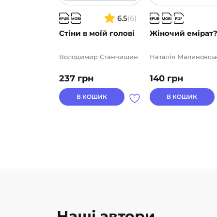
6.5
(6)
Стіни в моїй голові
Жіночий емірат
Володимир Станчишин
Наталія Малиновсь
237
грн
140
грн
В КОШИК
В КОШИК
Наші автори