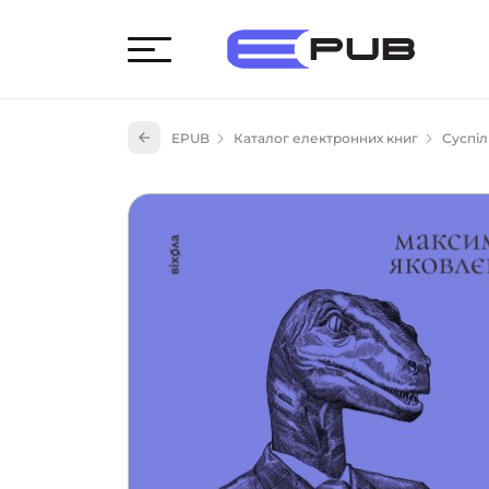
Худож
EPUB
Каталог електронних книг
Суспіл
Книги
Книги
Науко
Навч
(527)
Енци
(55)
Подар