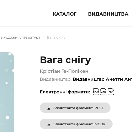
КАТАЛОГ
ВИДАВНИЦТВА
ня література (1854)
а художня література
Вага снігу
 для дітей (835)
 для підлітків (240)
Вага снігу
во-популярна література (1015)
альна література та посібники
Крістіан Ґе-Полікен
Видавництво:
Видавництво Анетти Ан
клопедії, довідники, словники
Електронні формати:
ункові сертифікати (1)
Завантажити фрагмент (
PDF
)
Завантажити фрагмент (
MOBI
)