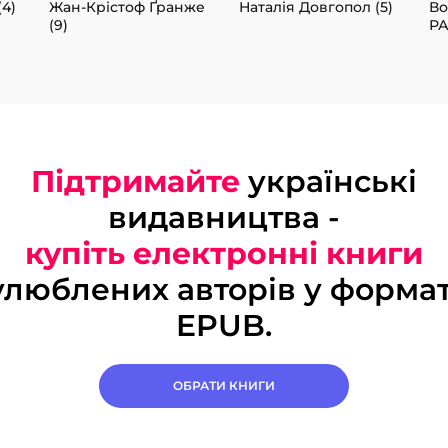
(4)
Жан-Крістоф Ґранже
Наталія Довгопол (5)
В
(9)
РА
Підтримайте
українські
видавництва -
купіть електронні книги
улюблених авторів у формат
EPUB.
ОБРАТИ КНИГИ