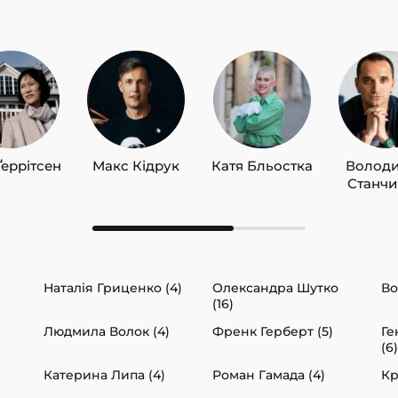
Ґеррітсен
Макс Кідрук
Катя Бльостка
Волод
Станч
Наталія Гриценко (4)
Олександра Шутко
Во
(16)
Людмила Волок (4)
Френк Герберт (5)
Ге
(6)
Катерина Липа (4)
Роман Гамада (4)
Кр