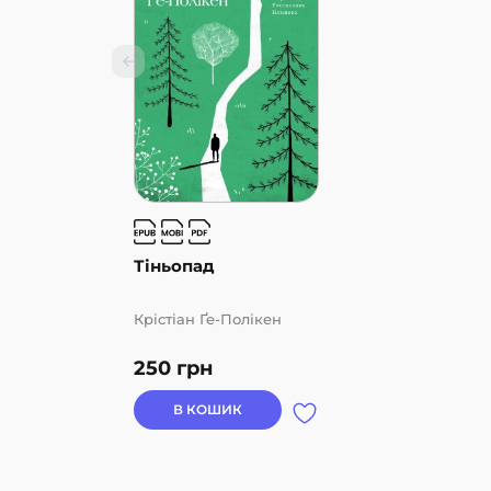
Ти йдеш до кінця. Це сила руху. Домінік Форт
Полікен зумів занурити нас в історію похмуру
скеровує увагу на сповнену драматизму й х
соціальні зв’язки, що рвуться, розгубленість 
притлумлені зимою, але ладні ожити з перш
півночі й один із найсильніших романів цьог
Devoir
Тіньопад
Крістіан Ґе-Полікен
250
грн
В КОШИК