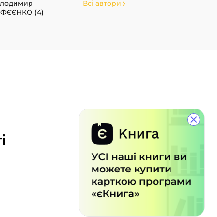
олодимир
Всі автори
ФЄЄНКО (4)
×
і