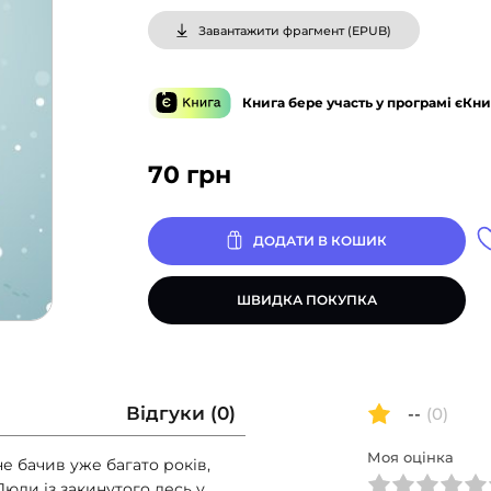
Завантажити фрагмент (
EPUB
)
Книга бере участь у програмі єКни
70
грн
ДОДАТИ В КОШИК
ШВИДКА ПОКУПКА
Відгуки (0)
--
(0)
Моя оцінка
е бачив уже багато років,
юди із закинутого десь у