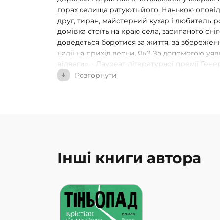
горах селища рятують його. Нянькою оповіда
друг, тиран, майстерний кухар і любитель роз
домівка стоїть на краю села, засипаного сні
доведеться боротися за життя, за збереженн
надії на прихід весни. Як? За допомогою уяви
відваги». · Лауреат літературної премії Ген
Лауреат літературної премії Франція — Квеб
Розгорнути
премії колеґіантів (Канада) · Лауреат премії
Лауреат премії ліцеїстів / Міжнародна асоці
Швеція — Естонія — Барселона · Фіналіст прем
книготорговців Квебека (Канада) · Літератур
прочитала «Вагу снігу» восени. …Вона просто 
вона ідеальна, створена з такою точністю, я
Настільки своєрідний і сильний голос авт
Інші книги автора
починається з опису снігу: здається, що яко
що це математично нереально, але ж ні, це 
сильні образи, але їх не виставляють напоказ
простота стала результатом абсолютної майс
автора. Крім того, книга змушує нас увесь ч
навіть там, де нічого не відбувається, не в