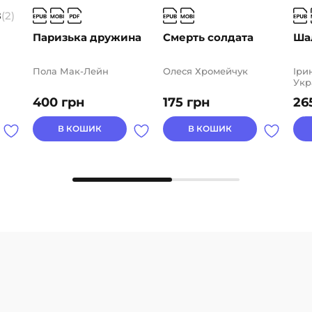
8
(2)
Паризька дружина
Смерть солдата
Ша
Пола Мак-Лейн
Олеся Хромейчук
Іри
Укр
Ста
400
грн
175
грн
26
Чер
Тар
Нат
В КОШИК
В КОШИК
Нат
Тка
Заб
Оль
Соф
Кра