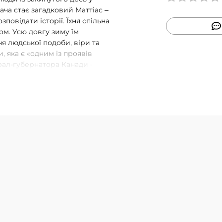
ча стає загадковий Маттіас ‒
повідати історії. Їхня спільна
гом. Усю довгу зиму їм
я людської подоби, віри та
, яка є «одним із проявів
ерал-губернатора Канади ·
ек · Лауреат літературної
 молодої зміни Монтережі ·
ація квебекських студій —
ії Рінґет · Фіналіст премії
на премія (Естонія) Я
збила мене з ніг, ця книга,
к годинниковий механізм.
ора… Майже кожен розділ
їсь миті це стане неможливим,
відбувається увесь час! Є дуже
, це не самозакоханість. Така
терності мови та всесвіту
ас чогось чекати. Це захоплює,
ідчуваєш жодного розчарування.