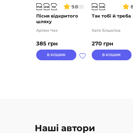
9.8
(5)
Пісня відкритого
Так тобі й треба
шляху
Артем Чех
Катя Бльостка
385
грн
270
грн
В КОШИК
В КОШИК
Наші автори