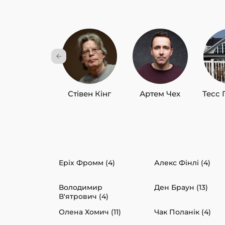
Стівен Кінг
Артем Чех
Тесс 
Еріх Фромм (4)
Алекс Фінлі (4)
Володимир
Ден Браун (13)
В'ятрович (4)
Олена Хомич (11)
Чак Поланік (4)