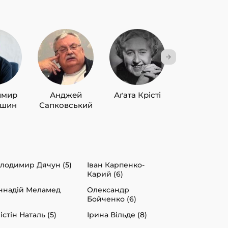
имир
Анджей
Аґата Крісті
Лю Цисін
ишин
Сапковський
лодимир Дячун (5)
Іван Карпенко-
Карий (6)
ннадій Меламед
Олександр
Бойченко (6)
істін Наталь (5)
Ірина Вільде (8)